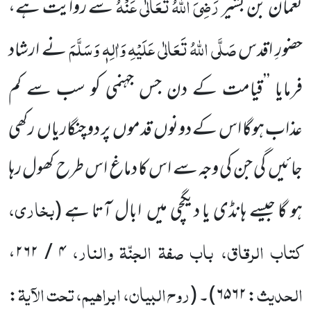
رَضِیَ اللّٰہُ تَعَالٰی عَنْہُ
نعمان بن بشیر
سے روایت ہے،
صَلَّی اللّٰہُ تَعَالٰی عَلَیْہِ وَاٰلِہٖ وَسَلَّمَ
حضورِ اقدس
نے ارشاد
فرمایا ’’قیامت کے دن جس جہنمی کو سب سے کم
عذاب ہوگا اس کے دونوں
قدموں
پر دو چنگاریاں
رکھی
جائیں
گی جن کی وجہ سے اس کا دماغ اس طرح کھول رہا
بخاری،
ہو گا جیسے ہانڈی یا دیگچی میں
ابال آتا ہے
(
کتاب الرقاق، باب صفۃ الجنّۃ والنار،
،
۴ / ۲۶۲
الحدیث
روح البیان، ابراہیم، تحت الآیۃ
:
۶۵۶۲
)
۔
(
: