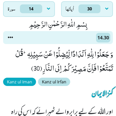
اٰياتها
سورۃ
14
30
بِسْمِ اللّٰهِ الرَّحْمٰنِ الرَّحِیْمِ
14.30
وَ جَعَلُوْا لِلّٰهِ اَنْدَادًا لِّیُضِلُّوْا عَنْ سَبِیْلِهٖؕ-قُلْ
تَمَتَّعُوْا فَاِنَّ مَصِیْرَكُمْ اِلَى النَّارِ(30)
Kanz ul Iman
Kanz ul Irfan
کنزالایمان
اور اللہ کے لیے برابر والے ٹھہرائے کہ اس کی راہ