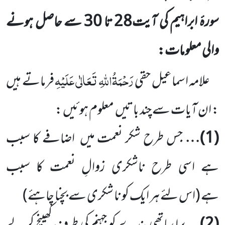
سورۂ ابراہیم کی آیت
28
تا
30
سے حاصل ہونے
والی معلومات:
رَحْمَۃُاللّٰہِ تَعَالٰی عَلَیْہِ
علامہ اسماعیل حقی
فرماتے ہیں
: ان آیات سے چند باتیں
معلوم ہوئیں :
(
1
)…
جس طرح شکر نعمت میں
اضافے کا سبب
ہے اسی طرح ناشکری زوالِ نعمت کا سبب
ہے
(اس لئے ہر ایک کو نا شکری
سے بچنا چاہئے)