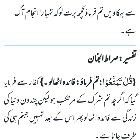
سے بہکاویں تم فرماؤ کچھ برت لو کہ تمہارا انجام آگ
ہے۔
تفسیر : ‎صراط الجنان
قُلْ تَمَتَّعُوْا
:
{
تم فرماؤ: فائدہ اٹھالو ۔}
کفار سے فرمایا
گیا کہ اگرچہ تم شرک کے مرتکب ہو لیکن چند دن دنیا کی
زندگی
سے فائدہ اٹھالو پھر اس کے بعد تمہیں
جہنم ہی کی
طرف جانا ہے۔