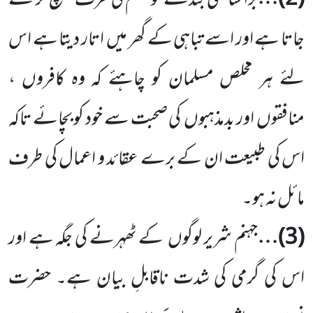
(
2
)…
برا ساتھی بندے کو جہنم کی طرف کھینچ کر لے
جاتا ہے اور اسے تباہی کے گھر میں
اتار دیتا ہے اس
لئے ہر مخلص مسلمان کو چاہئے کہ وہ کافروں ،
منافقوں
اور بدمذہبوں
کی صحبت سے خود کو بچائے تاکہ
اس کی طبیعت ان کے برے عقائد و اعمال کی طرف
مائل نہ ہو۔
(
3
)…
جہنم شریر لوگوں
کے ٹھہرنے کی جگہ ہے اور
اس کی گرمی کی شدت ناقابلِ بیان ہے۔ حضرت