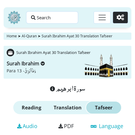
Search
Go
Home
➤
Al-Quran
➤
Surah Ibrahim Ayat 30 Translation Tafseer
Surah Ibrahim Ayat 30 Translation Tafseer
Surah Ibrahim
وَ مَاۤ اُبَرِّئُ
Para 13 -
سورة ابرهيم
Reading
Translation
Tafseer
Audio
PDF
Language