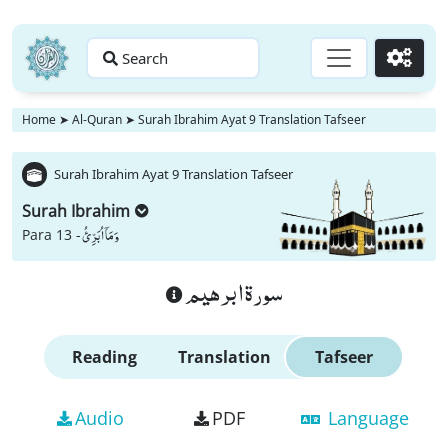
Search
Go
Home
➤
Al-Quran
➤
Surah Ibrahim Ayat 9 Translation Tafseer
Surah Ibrahim Ayat 9 Translation Tafseer
Surah Ibrahim
وَ مَاۤ اُبَرِّئُ
Para 13 -
سورة ابرهيم
Reading
Translation
Tafseer
Audio
PDF
Language