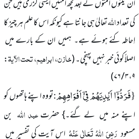
ان تینوں امتوں کے بعد کچھ امتیں ایسی گزری ہیں جن
اللّٰہ
کی تعداد
تعالیٰ ہی جانتا ہے کیونکہ اس کا علم ہر چیز کا
اِحاطہ کئے ہوئے ہے۔ ہمیں ان کے بارے میں
خازن، ابراہیم، تحت الآیۃ
اصلاً کوئی خبر نہیں پہنچی۔ (
:
)
۳ / ۷۶
،
۹
فَرَدُّوْۤا اَیْدِیَهُمْ فِیْۤ اَفْوَاهِهِمْ
:
{
تو وہ اپنے ہاتھوں کو
عبد اللّٰہ
اپنے منہ میں لے گئے۔} حضرت
بن
رَضِیَ اللّٰہُ تَعَالٰی عَنْہُ
مسعود
اس آیت کی تفسیر میں