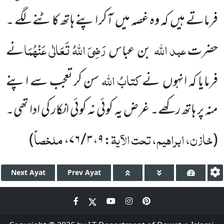
فرماتے ہیں کہ وہ غصہ میں آکر اپنے ہاتھ کاٹنے لگے ۔
عبد اللّٰہ
رَضِیَ اللّٰہُ تَعَالٰی عَنْہُمَا
حضرت
بن عباس
نے
کتابُ اللّٰہ
فرمایا کہ انہوں نے
سن کر تعجب سے اپنے
منہ پر ہاتھ رکھے۔ غرض یہ کوئی نہ کوئی انکار کی ادا تھی۔
خازن، ابراہیم، تحت الآیۃ
ملخصاً
)
،
۳ / ۷۶
،
۹
:
(
Next
Ayat
Prev
Ayat