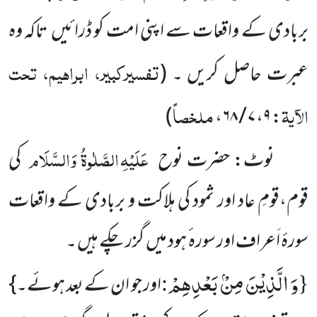
بربادی کے واقعات سے اپنی امت کو ڈرائیں تاکہ وہ
تفسیرکبیر، ابراہیم، تحت
عبرت حاصل کریں ۔ (
الآیۃ
ملخصاً
)
،
۷ / ۶۸
،
۹
:
عَلَیْہِ الصَّلٰوۃُ وَالسَّلَام
نوٹ: حضرت نوح
کی
قوم،قومِ عاد اور ثمود کی ہلاکت و بربادی کے واقعات
سورۂ اَعراف اور سورہ ٔ ہود میں گزر چکے ہیں ۔
وَ الَّذِیْنَ مِنْۢ بَعْدِهِمْ
:
{
اور جو ان کے بعد ہوئے۔}