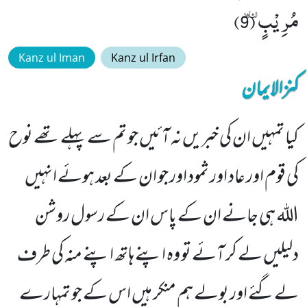
مُرِیْبٍٝ (9)
Kanz ul Iman
Kanz ul Irfan
کنزالایمان
کیا تمہیں ان کی خبریں نہ آئیں جو تم سے پہلے تھے نوح
کی قوم اور عاد اور ثمود اور جو ان کے بعد ہوئے انہیں
اللہ ہی جانے ان کے پاس ان کے رسول روشن
دلیلیں لے کر آئے تو وہ اپنے ہاتھ اپنے منہ کی طرف
لےگئے اور بولے ہم منکر ہیں اس کے جو تمہارے