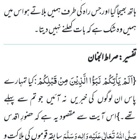
ہاتھ بھیجا گیا اور جس راہ کی طرف ہمیں بلاتے ہو اس میں
ہمیں وہ شک ہے کہ بات کھلنے نہیں دیتا۔
تفسیر : ‎صراط الجنان
اَلَمْ یَاْتِكُمْ نَبَؤُا الَّذِیْنَ مِنْ قَبْلِكُمْ
:
{
کیا تمہارے
پاس ان لوگوں کی خبریں نہ آئیں جو تم سے پہلے
تھے۔}اس آیت سے مقصود یہ ہے کہ حضورِ اقدس
صَلَّی اللّٰہُ تَعَالٰی عَلَیْہِ وَاٰلِہ وَسَلَّمَ
سابقہ قوموں کی ہلاکت و