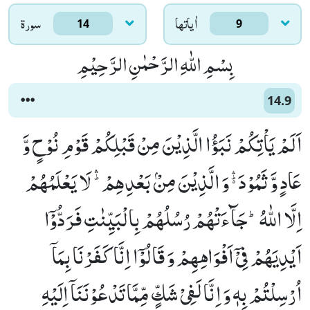
اٰياتها
سورۃ
14
9
بِسْمِ اللّٰهِ الرَّحْمٰنِ الرَّحِیْمِ
14.9
اَلَمْ یَاْتِكُمْ نَبَؤُا الَّذِیْنَ مِنْ قَبْلِكُمْ قَوْمِ نُوْحٍ وَّ
عَادٍ وَّ ثَمُوْدَ ﲣ وَ الَّذِیْنَ مِنْۢ بَعْدِهِمْ ﳍ لَا یَعْلَمُهُمْ
اِلَّا اللّٰهُؕ-جَآءَتْهُمْ رُسُلُهُمْ بِالْبَیِّنٰتِ فَرَدُّوْۤا
اَیْدِیَهُمْ فِیْۤ اَفْوَاهِهِمْ وَ قَالُوْۤا اِنَّا كَفَرْنَا بِمَاۤ
اُرْسِلْتُمْ بِهٖ وَ اِنَّا لَفِیْ شَكٍّ مِّمَّا تَدْعُوْنَنَاۤ اِلَیْهِ