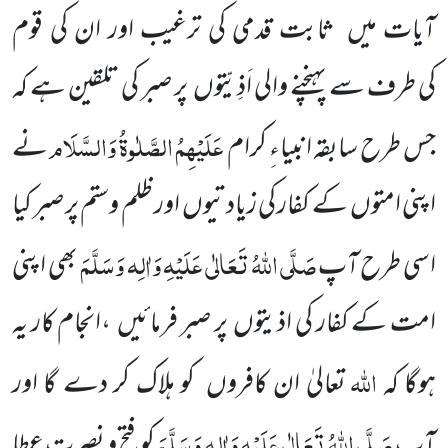
آیات میں
ثابت قدمی کی ترغیب اور ان کی قوم
کی
طرف سے پہنچنے والی اَذِیّتوں
پر صبر کی تلقین ہے کہ
عَلَیْہِمُ الصَّلٰوۃُ وَالسَّلَام
جس طرح سابقہ انبیاءِ کرام
نے
اپنی امتوں
کے کفار کی زیادتیوں
اور ظلم وستم پر صبر کیا
صَلَّی اللّٰہُ تَعَالٰی عَلَیْہِ وَاٰلِہ وَسَلَّمَ
اسی طرح آپ
بھی
اپنی
امت کے کفار کی اذیتوں
پر صبر
فرمائیں
،انجام کار یہ
اللّٰہ
ہوگا کہ
تعالیٰ ان کافروں
کو ہلاک کر دے گا اور
صَلَّی اللّٰہُ تَعَالٰی عَلَیْہِ وَاٰلِہ وَسَلَّمَ
آپ
کو فتح و نصرت عطا