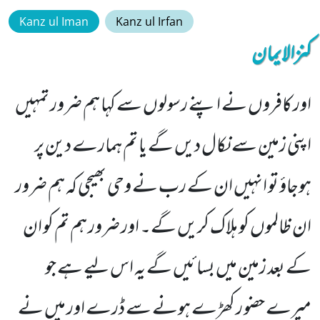
Kanz ul Iman
Kanz ul Irfan
کنزالایمان
اور کافروں نے اپنے رسولوں سے کہا ہم ضرور تمہیں
اپنی زمین سے نکال دیں گے یا تم ہمارے دین پر
ہوجاؤ تو انہیں ان کے رب نے وحی بھیجی کہ ہم ضرور
ان ظالموں کو ہلاک کریں گے۔ اور ضرور ہم تم کو ان
کے بعد زمین میں بسائیں گے یہ اس لیے ہے جو
میرے حضو ر کھڑے ہونے سے ڈرے اور میں نے