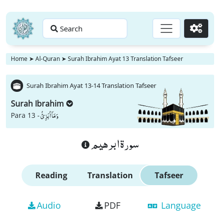
Search
Go
Home
➤
Al-Quran
➤
Surah Ibrahim Ayat 13 Translation Tafseer
Surah Ibrahim Ayat 13-14 Translation Tafseer
Surah Ibrahim
وَ مَاۤ اُبَرِّئُ
Para 13 -
سورة ابرهيم
Reading
Translation
Tafseer
Audio
PDF
Language