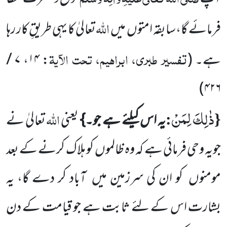
اللّٰہ
فرمائے گا،سابقہ امتوں
میں
تعالیٰ کا یہی طریقِ کار رہا
تفسیر طبری، ابراہیم، تحت الآیۃ
ہے۔
(
:
۱۴
،
۷ /
)
۴۲۶
ذٰلِكَ لِمَنْ
{
:
اللّٰہ
یہ اس کیلئے ہے جو۔}
یعنی
تعالیٰ نے
جویہ وحی فرمائی ہے کہ وہ ظالموں
کو ہلاک کرنے کے بعد
مومنوں
کو ان کی سرزمین میں
آباد کر دے گا، یہ
بشارت اس کے لئے ثابت ہے جو قیامت کے دن