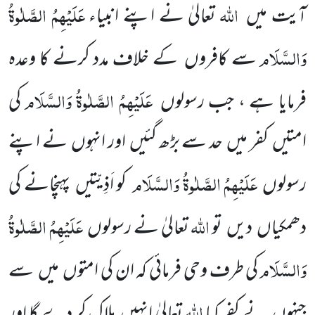
اللّٰہ
عَلَیْہِمُ الصَّلٰوۃُ
آیت میں
تعالیٰ نے اپنے انبیاء
وَالسَّلَام
سے کافروں
کے خلاف مدد
کرنے کا وعدہ
عَلَیْہِمُ الصَّلٰوۃُ وَالسَّلَام
فرمایا ہے ، جب رسولوں
کی
امتیں
کفر میں
حد سے بڑھ گئیں
اور انہوں
نے اپنے
عَلَیْہِمُ الصَّلٰوۃُ وَالسَّلَام
رسولوں
کو اَذِیّتیں
پہنچانے کی
اللّٰہ
عَلَیْہِمُ الصَّلٰوۃُ
دھمکیاں
دیں
تو
تعالیٰ نے رسولوں
وَالسَّلَام
کی طرف وحی فرمائی
کہ ان کی امتوں
میں
سے
اللّٰہ
جنہوں
نے کفر کیا
تعالیٰ انہیں
ہلاک کر دے گا اور