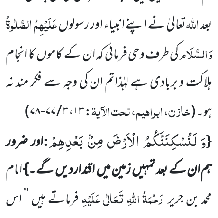
اللّٰہ
عَلَیْہِمُ الصَّلٰوۃُ
بعد
تعالیٰ نے اپنے انبیاء اور رسولوں
وَالسَّلَام
کی طرف وحی فرمائی کہ ان کے کاموں
کا انجام
ہلاکت و بربادی ہے لہٰذاتم ان کی وجہ سے فکر مند نہ
خازن، ابراہیم، تحت الآیۃ
ہو۔
(
:
۱۳
،
۳ / ۷۷-۷۸
)
وَ لَنُسْكِنَنَّكُمُ الْاَرْضَ مِنْۢ بَعْدِهِمْ
:
{
اور ضرور
ہم ان کے بعد تمہیں
زمین میں
اقتدار دیں
گے ۔}
امام
رَحْمَۃُ اللّٰہِ تَعَالٰی عَلَیْہِ
محمد بن جریر
فرماتے ہیں ’’
اس