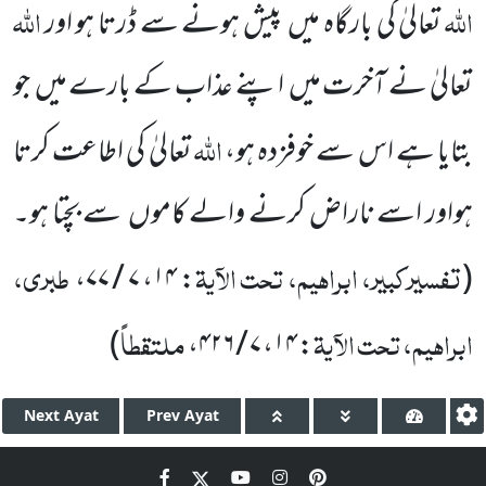
اللّٰہ
اللّٰہ
تعالیٰ کی بارگاہ میں
پیش ہونے
سے ڈرتا ہو اور
تعالیٰ نے آخرت میں
اپنے عذاب کے بارے
میں
جو
اللّٰہ
بتایا ہے اس سے خوفزدہ ہو،
تعالیٰ کی اطاعت
کرتا
ہواور اسے ناراض کرنے والے کاموں
سے بچتا ہو۔
تفسیرکبیر، ابراہیم، تحت الآیۃ
طبری،
،
۷ / ۷۷
،
۱۴
:
(
ابراہیم، تحت الآیۃ
ملتقطاً
)
،
۷ / ۴۲۶
،
۱۴
:
Next
Ayat
Prev
Ayat