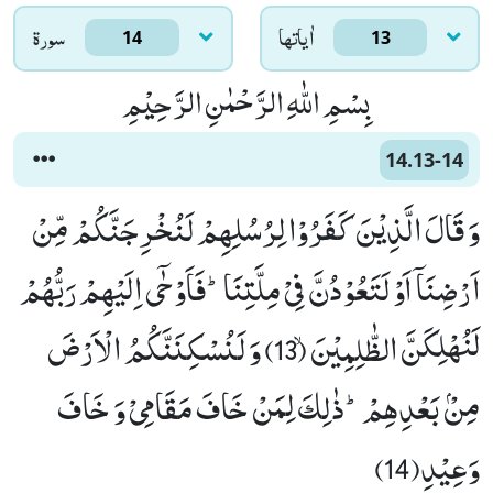
اٰياتها
سورۃ
14
13
بِسْمِ اللّٰهِ الرَّحْمٰنِ الرَّحِیْمِ
14.13-14
وَ قَالَ الَّذِیْنَ كَفَرُوْا لِرُسُلِهِمْ لَنُخْرِجَنَّكُمْ مِّنْ
اَرْضِنَاۤ اَوْ لَتَعُوْدُنَّ فِیْ مِلَّتِنَاؕ-فَاَوْحٰۤى اِلَیْهِمْ رَبُّهُمْ
لَنُهْلِكَنَّ الظّٰلِمِیْنَۙ (13) وَ لَنُسْكِنَنَّكُمُ الْاَرْضَ
مِنْۢ بَعْدِهِمْؕ-ذٰلِكَ لِمَنْ خَافَ مَقَامِیْ وَ خَافَ
وَعِیْدِ(14)