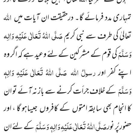
اللّٰہ
تمہاری مدد فرمائے گا۔ درحقیقت ان آیات
میں
صَلَّی اللّٰہُ تَعَالٰی عَلَیْہِ وَاٰلِہ
تعالیٰ کی طرف سے نبی کریم
وَسَلَّمَ
کی قوم کے مشرکین کے لئے وعید ہے کہ اگر وہ
رسولُ اللّٰہ
صَلَّی اللّٰہُ تَعَالٰی عَلَیْہِ وَاٰلِہٖ
اپنے کفر
اور
وَسَلَّمَ
کے خلاف جرأت کرنے سے باز نہ آئے تو ان
کا انجام بھی سابقہ امتوں
کے
کافروں
جیساہو گا ، اور
صَلَّی اللّٰہُ تَعَالٰی عَلَیْہِ وَاٰلِہٖ وَسَلَّمَ
حضور پُر نور
کے لئے ان