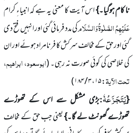
نا کام ہوگیا۔}
اس آیت کا معنی یہ ہے کہ انبیاءِ کرام
عَلَیْہِمُ الصَّلٰوۃُ وَالسَّلَام
ک
ی مدد فرمائی گئی اور انہیں
فتح دی
گئی اور حق کے مخالف سرکش کا فر نامراد ہوئے اور ان
ابوسعود، ابراہیم،
کی خلاصی کی کوئی صورت نہ رہی۔
(
تحت الآیۃ
)
۳ / ۱۸۴
،
۱۵
:
یَتَجَرَّعُهٗ
:
{
بڑی مشکل سے اس کے تھوڑے
تھوڑے گھونٹ لے گا۔}
یعنی جب حق کے مخالف