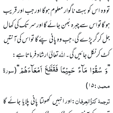
تو وہ اس کو بہت ناگوار معلوم ہوگا اور جب اور قریب
ہو گاتو اس سے چہرہ بُھن جائے گا اور سر تک کی کھال
جل کر گر پڑ ے گی، جب وہ پانی پئے گا تو اس کی آنتیں
اللّٰہ
کٹ کر نکل جائیں
گی۔
تعالیٰ ارشاد فرماتا ہے:
وَ سُقُوْا مَآءً حَمِیْمًا فَقَطَّعَ اَمْعَآءَهُمْ
سورۃ
(
‘‘
’’
محمد
)
۱۵
:
ترجمۂ
کنزُالعِرفان
:اور انہیں
کھولتا پانی پلایا جائے گا