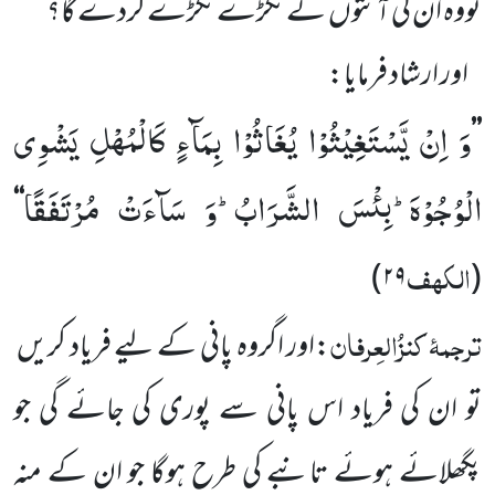
تووہ ان کی آنتوں
کے ٹکڑے ٹکڑے کردے گا؟
اور ارشاد فرمایا:
وَ اِنْ یَّسْتَغِیْثُوْا یُغَاثُوْا بِمَآءٍ كَالْمُهْلِ یَشْوِی
’’
الْوُجُوْهَؕ-بِئْسَ الشَّرَابُؕ-وَ سَآءَتْ مُرْتَفَقًا
‘‘
الکہف
)
۲۹
(
ترجمۂ
کنزُالعِرفان
:اور اگروہ پانی کے لیے فریاد کریں
تو ان
کی فریاد اس پانی سے پوری کی جائے گی جو
پگھلائے ہوئے تانبے
کی طرح ہوگا جو ان کے منہ