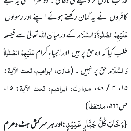
عذاب نازل کر دینے کی دعا کی ۔ دوسرا معنی یہ ہے
کافروں
نے یہ گمان رکھتے ہوئے اپنے اور رسولوں
عَلَیْہِمُ الصَّلٰوۃُ وَالسَّلَام
اللّٰہ
کے درمیان
تعالیٰ سے فیصلہ
عَلَیْہِمُ الصَّلٰوۃُ
طلب کیا کہ وہ حق پر ہیں
اور انبیاءِ کرام
وَالسَّلَام
خازن، ابراہیم، تحت الآیۃ
حق پر نہیں ۔
(
:
مدارک، ابراہیم، تحت الآیۃ
،
۱۵
:
،
۳ / ۷۸
،
۱۵
ملتقطاً
ص
۵۶۶
،
)
وَخَابَ کُلُّ جَبَّارٍ عَنِیْدٍ
:
{
اور ہر سرکش ہٹ دھرم