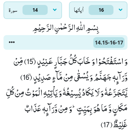
اٰياتها
سورۃ
14
16
بِسْمِ اللّٰهِ الرَّحْمٰنِ الرَّحِیْمِ
14.15-16-17
وَ اسْتَفْتَحُوْا وَ خَابَ كُلُّ جَبَّارٍ عَنِیْدٍۙ (15) مِّنْ
وَّرَآىٕهٖ جَهَنَّمُ وَ یُسْقٰى مِنْ مَّآءٍ صَدِیْدٍۙ (16)
یَّتَجَرَّعُهٗ وَ لَا یَكَادُ یُسِیْغُهٗ وَ یَاْتِیْهِ الْمَوْتُ مِنْ كُلِّ
مَكَانٍ وَّ مَا هُوَ بِمَیِّتٍؕ-وَ مِنْ وَّرَآىٕهٖ عَذَابٌ
غَلِیْظٌ(17)