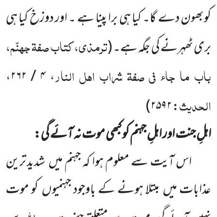
کوبھون دے گا۔ کیا ہی برا پینا ہے ۔ اور دوزخ کیا ہی
ترمذی، کتاب صفۃ جہنّم،
بری ٹھہرنے کی جگہ ہے۔
(
باب ما جاء فی صفۃ شراب اہل النار
،
۴ / ۲۶۲
،
الحدیث
)
۲۵۹۲
:
اہلِ جنت اور اہلِ جہنم کو کبھی موت نہ آئے گی:
اس آیت سے معلوم ہوا کہ جہنم میں
شدید ترین
عذابات میں
مبتلا ہونے کے باوجود جہنمیوں
کو موت