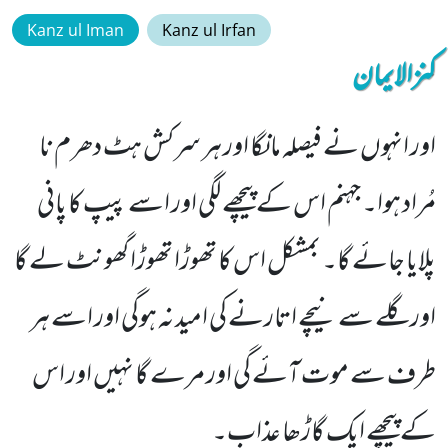
Kanz ul Iman
Kanz ul Irfan
کنزالایمان
اور انہوں نے فیصلہ مانگا اور ہر سرکش ہٹ دھرم نا
مُراد ہوا۔ جہنم اس کے پیچھے لگی اور اسے پیپ کا پانی
پلایا جائے گا۔ بمشکل اس کا تھوڑا تھوڑا گھونٹ لے گا
اور گلے سے نیچے اتارنے کی امید نہ ہوگی اور اسے ہر
طرف سے موت آئے گی اور مرے گا نہیں اور اس
کے پیچھے ایک گاڑھا عذاب۔