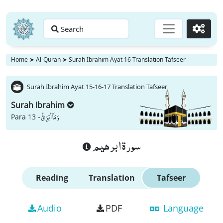
Search
Go
Home
➤
Al-Quran
➤
Surah Ibrahim Ayat 16 Translation Tafseer
Surah Ibrahim Ayat 15-16-17 Translation Tafseer
Surah Ibrahim
وَ مَاۤ اُبَرِّئُ
Para 13 -
سورة ابرهيم
Reading
Translation
Tafseer
Audio
PDF
Language