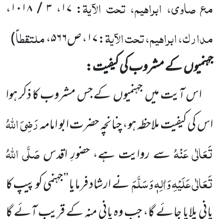
مع صاوی، ابراہیم، تحت الآیۃ
،
۳ / ۱۰۱۸
،
۱۷
:
مدارک، ابراہیم، تحت الآیۃ
ملتقطاً
:
۱۷
، ص
۵۶۶
،
)
جہنمیوں
کے مشروب کی کیفیت:
اس آیت میں
جہنمیوں
کے جس مشروب کا ذکر ہوا
رَضِیَ اللّٰہُ
اس کی کیفیت ملاحظہ ہو، چنانچہ حضرت ابو امامہ
تَعَالٰی
عَنْہُ
صَلَّی اللّٰہُ
سے روایت ہے، حضورِ اقدس
تَعَالٰی عَلَیْہِ وَاٰلِہٖ وَسَلَّمَ
نے ارشاد فرمایا ’’ جہنمی کو پیپ کا
پانی پلایا جائے گا، جب وہ
پانی منہ کے قریب آئے گا