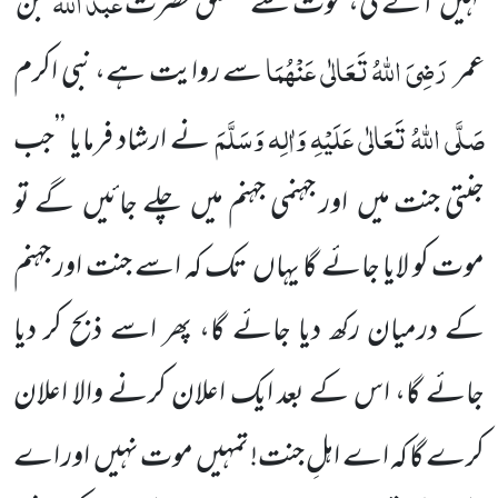
عبد اللّٰہ
نہیں
آئے گی، موت سے متعلق حضرت
بن
رَضِیَ اللّٰہُ تَعَالٰی عَنْہُمَا
عمر
سے روایت ہے، نبی اکرم
صَلَّی اللّٰہُ تَعَالٰی عَلَیْہِ وَاٰلِہ وَسَلَّمَ
نے ارشاد فرمایا ’’جب
جنتی جنت میں
اور جہنمی جہنم میں
چلے جائیں
گے تو
موت کو لایا جائے گا یہاں
تک کہ اسے جنت اور جہنم
کے درمیان رکھ دیا جائے گا، پھر اسے ذبح کر دیا
جائے گا، اس کے بعد ایک اعلان کرنے والا اعلان
کرے گا کہ اے
اہلِ جنت! تمہیں
موت نہیں
اور اے