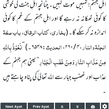
اہلِ جہنم! تمہیں
موت نہیں۔ چنانچہ اہلِ جنت کی خوشی
کا کوئی ٹھکانہ نہ رہے گا اور اہلِ جہنم
کے غم کا کوئی
بخاری، کتاب الرقاق، باب صفۃ
اندازہ نہ کر سکے گا۔
(
الجنّۃ والنار
الحدیث
نَعُوْذُ بِاللّٰہِ
، ۴ / ۲۶۰،
: ۶۵۴۸۔
)
’’
مِنْ عَذَابِ النَّارِ وَمِنْ غَضَبِ الْجَبَّارِ
‘‘ یعنی ہم جہنم کے
اللّٰہ
عذاب اور غضبِ جبار سے
تعالیٰ کی پناہ چاہتے ہیں
۔
Next
Ayat
Prev
Ayat