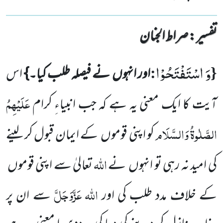
تفسیر : ‎صراط الجنان
وَ اسْتَفْتَحُوْا
:
{
اور انہوں
نے فیصلہ طلب کیا۔}
اس
عَلَیْہِمُ
آیت کا ایک معنی یہ ہے کہ جب انبیاءِ کرام
الصَّلٰوۃُ وَالسَّلَام
کو اپنی قوموں
کے ایمان قبول کر لینے
اللّٰہ
کی امید نہ رہی تو انہوں
نے
تعالیٰ سے اپنی قوموں
اللّٰہ
عَزَّوَجَلَّ
کے خلاف مدد طلب کی اور
سے ان پر