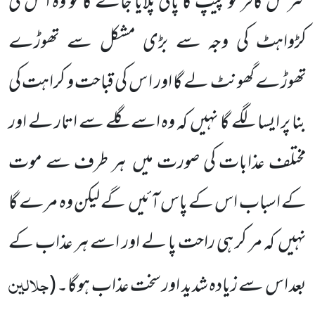
سرکش کافر کو پیپ کا پانی پلایا جائے
گا تو وہ ا س کی
کڑواہٹ کی وجہ سے بڑی مشکل سے تھوڑے
تھوڑے گھونٹ لے گا اور ا س کی قباحت و کراہت کی
بنا پر ایسا لگے
گا نہیں
کہ وہ اسے گلے سے اتار لے اور
مختلف عذابات کی صورت میں
ہر طرف سے موت
کے اسباب اس کے پاس آئیں
گے لیکن وہ مرے گا
نہیں
کہ مر کر ہی راحت پا لے اور اسے ہر عذاب
کے
جلالین
بعد اس سے زیادہ شدید اور سخت عذاب ہوگا۔
(