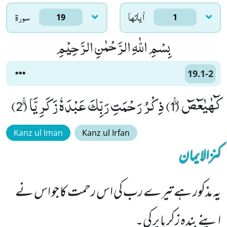
اٰياتها
سورۃ
19
1
بِسْمِ اللّٰهِ الرَّحْمٰنِ الرَّحِیْمِ
19.1-2
كٓهٰیٰعٓصٓ۫ۚ (1) ذِكْرُ رَحْمَتِ رَبِّكَ عَبْدَهٗ زَكَرِیَّاۖۚ (2)
Kanz ul Iman
Kanz ul Irfan
کنزالایمان
یہ مذکور ہے تیرے رب کی اس رحمت کا جو اس نے
اپنے بندہ زکریا پر کی۔