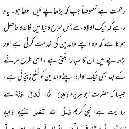
رحمت ہے خصوصاً جب کہ بڑھاپے میں عطا ہو۔ یاد
رہے کہ نیک اولاد سے جس طرح دنیا میں فائدہ حاصل
ہوتا ہے کہ وہ اپنے والدین کی خدمت کرتی ہے اور
بڑھاپے میں ان کا سہارا بنتی ہے ، اسی طرح مرنے
کے بعد بھی نیک اولاد اپنے والدین کو نفع پہنچاتی ہے ،
رَضِیَ
اللہ
تَعَالٰی
عَنْہُ
جیسا کہ حضرت ابو ہریرہ
سے
صَلَّی
اللہ
تَعَالٰی
عَلَیْہِ
وَاٰلِہٖ
روایت ہے، نبی کریم
وَسَلَّمَ