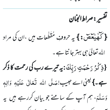
تفسیر : ‎صراط الجنان
كٓهٰیٰعٓصٓ
{
: }
یہ حروفِ مُقَطَّعات ہیں ،ان کی مراد
اللہ
تعالیٰ ہی بہتر جانتا ہے۔
ذِكْرُ رَحْمَتِ رَبِّكَ
:
{
یہ تیرے رب کی رحمت کا ذکر
صَلَّی
اللہ
تَعَالٰی
عَلَیْہِ
وَاٰلِہٖ
ہے۔}
یعنی اے حبیب!
وَسَلَّمَ
، ہم آپ کے سامنے جو بیان کررہے ہیں یہ