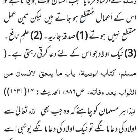
نے ارشاد فرمایا ’’جب انسان فوت ہو جاتا ہے تو
اس کے اَعمال مُنقطع ہو جاتے ہیں لیکن تین عمل
منقطع نہیں ہوتے
(1)
صدقۂ جاریہ۔
(2)
علمِ نافع۔
(3)
نیک اولاد جو اس کے لئے دعا کرتی رہتی ہے۔
(
مسلم، کتاب الوصیۃ، باب ما یلحق الانسان من
الثواب بعد وفاتہ،
ص
۸۸۶
، الحدیث:
۱۴(۱۶۳۱)
)
اللہ
لہٰذا ہر مسلمان کو چاہئے کہ وہ جب بھی
تعالیٰ سے
اولاد کی دعا مانگے تو نیک اولاد کی دعا مانگے یونہی اسے