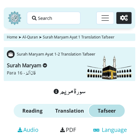
Search
Go
Home
➤
Al-Quran
➤
Surah Maryam Ayat 1 Translation Tafseer
Surah Maryam Ayat 1-2 Translation Tafseer
Surah Maryam
قَالَ اَلَمْ
Para 16 -
سورة مريم
Reading
Translation
Tafseer
Audio
PDF
Language