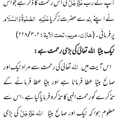
عَزَّوَجَلَّ
آپ کے رب
کی اس رحمت کا ذکر ہے جو اس
عَلَیْہِ
الصَّلٰوۃُ وَالسَّلَام
نے اپنے بندے حضرت زکریا
خازن، مریم، تحت الآیۃ
پر فرمائی۔
(
:
۲
،
۳ / ۲۲۸
)
اللہ
نیک بیٹا
تعالیٰ کی بڑی رحمت ہے:
اللہ
اس آیت میں
تعالیٰ کی رحمت سے مراد نیک اور
صالح بیٹا عطا فرمانا ہے اور بیٹا عطا فرمانے کے
تذکرے کو رحمت ِ الہٰی کا تذکرہ فرمایا گیا ہے ،اس سے
اللہ
عَزَّوَجَلَّ
معلوم ہوا کہ نیک اور صالح بیٹا
کی بڑی