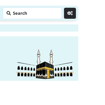
Search
Go