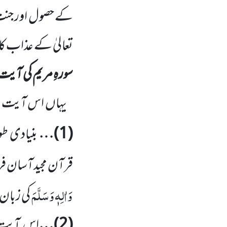
کے حصول اور جنت 
تعالیٰ کے عذاب کا
سورہِ مریم کی آیت
یہاں
اس آیت سے
(
1
)…
بنیادی طو
قرآن مجیدآسان فرم
وَاٰلِہٖ وَسَلَّمَ
کی زبان 
(
2
)…
اس آیت 