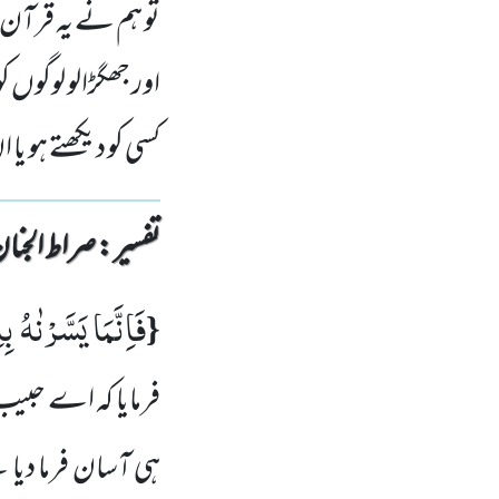
تو ہم نے یہ قرآن ت
اور جھگڑالو لوگوں 
کسی کو دیکھتے ہو یا
تفسیر : ‎صراط الجنان
فَاِنَّمَا یَسَّرْنٰهُ 
{
فرمایا کہ اے حبیب
ہی آسان فرما دیا