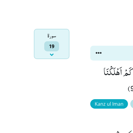
سورۃ
19
لِسَانِكَ لِتُبَشِّرَ بِهِ الْمُتَّقِیْنَ وَ تُنْذِرَ بِهٖ قَوْمًا لُّدًّا(97) وَ كَمْ اَهْلَكْنَا
Kanz ul Iman