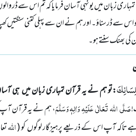
مہاری زبان میں یونہی آسان فرمایا کہ تم اس سے ڈر والوں
کو اس سے ڈر سناؤ۔ اور ہم نے ان سے پہلی کتنی سنگتیں کھپا
 ان کی بھنک سنتے ہو۔
بِلِسَانِكَ
:تو ہم نے یہ قرآن تمہاری زبان میں
ہی آسان
صَلَّی
اللہ
تَعَالٰی
عَلَیْہِ
وَاٰلِہٖ وَسَلَّمَ
!
، ہم نے یہ قرآن آپ ک
اللہ
 ہے تاکہ آپ اس کے ذریعے پرہیزگار لوگوں
کو
(
تعا