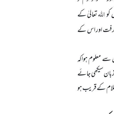
اللہ
ں
کو
تعالیٰ کے
ی گرفت اور اس کے
س سے معلوم ہواکہ
زبان سیکھی جائے
سلام کے قریب ہو