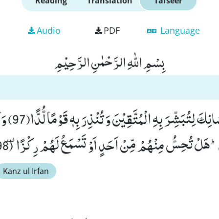
Reading
Translation
Tafseer
Audio
PDF
Language
بِسْمِ اللّٰهِ الرَّحْمٰنِ الرَّحِیْمِ
فَاِنَّمَا یَسَّرْنٰهُ بِ
هَلْ تُحِسُّ مِنْهُمْ مِّنْ اَحَدٍ اَوْ تَسْمَعُ لَهُمْ رِكْزًا۠ ٜ (98)
Kanz ul Irfan