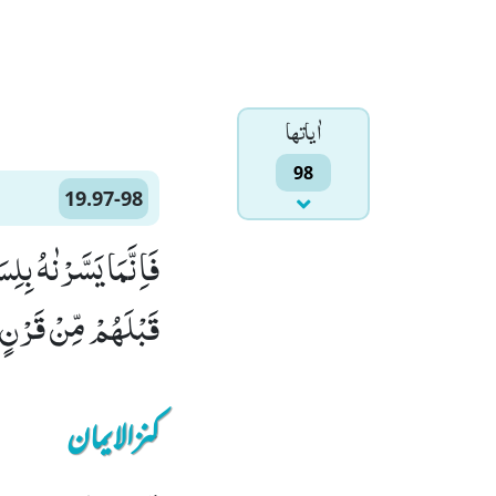
اٰياتها
98
19.97-98
قَبْلَهُمْ مِّنْ قَرْنٍؕ-
کنزالایمان