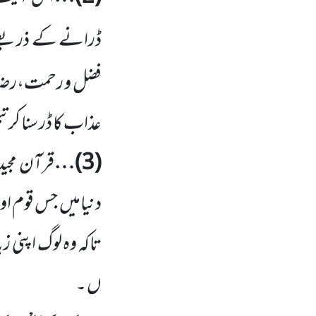
ڈرانے کے ذریعے تب
فضل و رحمت،رضا او
عذاب کا ڈر سنا کر 
(
3
)…
قرآن مجید
دنیامیں
جس قوم اور
تاکہ وہ لوگ اپنی ز
ں ۔