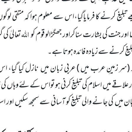
لیغ کرنے کا فرمایاگیا،اس سے معلوم ہوا کہ متقی لوگو
اللہ
ر جنت کی بشارت سناکراور جھگڑالو قوم کو
تعالیٰ ک
تبلیغ کرنے سے زیادہ فائدہ ہوتا ہے۔
(سر زمینِ عرب میں )
عربی زبان میں
نازل کیا گیا، ا
 علاقے میں
اسلام کی تبلیغ کرنی ہو تواس کے لئے وہاں
کی 
بان میں
کی جانے والی تبلیغ کو آسانی سے سمجھ سکیں
اور ا