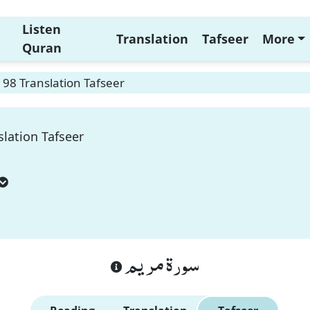
Listen
Translation
Tafseer
More
Quran
98 Translation Tafseer
lation Tafseer
سورة مريم