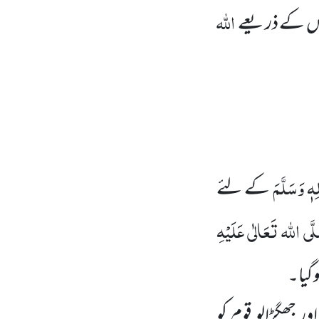
اللہ
اس کے ذریعے
لِہٖ وَسَلَّمَ
کے لئے
َّی
اللہ
تَعَالٰی
عَلَیْہِ
 گیا۔
ر جھگڑالو قوم کو