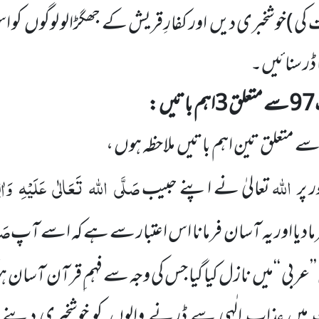
کی )
خوشخبری دیں
اور کفارِ قریش کے جھگڑالو لوگوں
کو 
 ڈر سنائیں۔
97
سے متعلق
3
اہم باتیں
:
 متعلق تین اہم باتیں
ملاحظہ ہوں ،
اللہ
صَلَّی
اللہ
تَعَالٰی
عَلَیْہِ
وَاٰ
ر پر
تعالیٰ نے
اپنے حبیب
صَل
ادیااور یہ
آسان فرمانا اس اعتبار سے ہے کہ اسے آپ
’’عربی ‘‘میں
نازل کیا گیا جس کی وجہ
سے فہم ِقرآن آسان ہو
میں عذابِ الٰہی سے ڈرنے والوں
کو خوشخبری دینے او