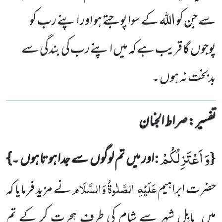
سے جن کو اللہ کے سوا پوجتے ہو اور اپنے رب کو
پوجوں گا قریب ہے کہ میں اپنے رب کی بندگی سے
بدبخت نہ ہوں ۔
تفسیر : ‎صراط الجنان
وَ اَعْتَزِلُكُمْ
:
{
اور میں
تم لوگوں
سے جدا ہوتا ہوں
۔}
عَلَیْہِ
الصَّلٰوۃُ وَالسَّلَام
حضرت ابراہیم
نے مزید فرمایا کہ
میں
بابِل شہر سے شام کی طرف ہجرت کر کے تم