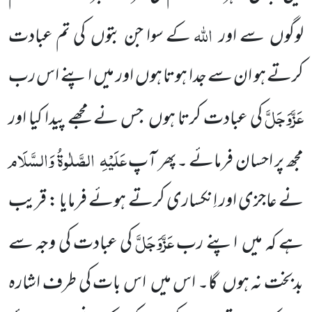
اللہ
لوگوں
سے اور
کے سوا جن بتوں
کی تم عبادت
کرتے ہو ان سے جدا ہوتا ہوں
اور میں
اپنے اس رب
عَزَّوَجَلَّ
کی عبادت کرتا ہوں
جس نے مجھے پیدا کیا اور
عَلَیْہِ
الصَّلٰوۃُ وَالسَّلَام
مجھ پر احسان فرمائے ۔پھر آپ
نے عاجزی اور اِنکساری کرتے ہوئے فرمایا : قریب
عَزَّوَجَلَّ
ہے کہ میں
اپنے رب
کی عبادت کی وجہ سے
بدبخت نہ ہوں
گا۔ اس میں
اس بات کی طرف اشارہ