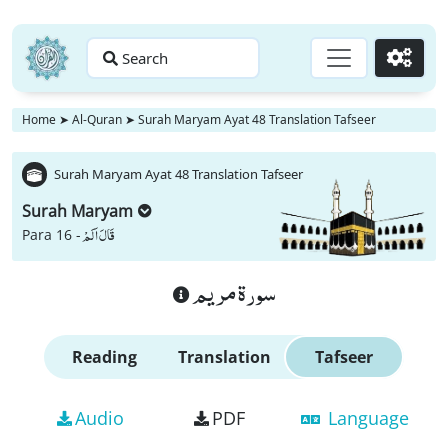
Search
Go
Home
➤
Al-Quran
➤
Surah Maryam Ayat 48 Translation Tafseer
Surah Maryam Ayat 48 Translation Tafseer
Surah Maryam
قَالَ اَلَمْ
Para 16 -
سورة مريم
Reading
Translation
Tafseer
Audio
PDF
Language