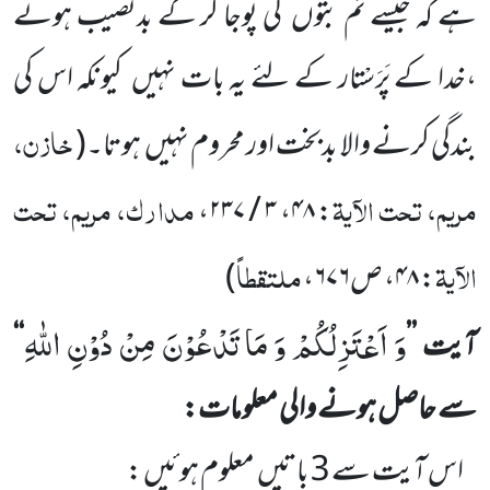
ہے کہ جیسے تم بتوں
کی پوجا کر کے بدنصیب ہوئے
،خدا کے پَرَسْتار کے لئے یہ بات نہیں
کیونکہ اس کی
خازن،
بندگی کرنے والا بدبخت اور محروم نہیں
ہوتا۔
(
مریم، تحت الآیۃ
مدارک، مریم، تحت
،
۳ / ۲۳۷
،
۴۸
:
الآیۃ
ملتقطاً
:
۴۸
، ص
۶۷۶
،
)
وَ اَعْتَزِلُكُمْ وَ مَا تَدْعُوْنَ مِنْ دُوْنِ اللّٰهِ
آیت
’’
‘‘
سے حاصل ہونے والی معلومات:
اس آیت سے
3
باتیں
معلوم ہوئیں :