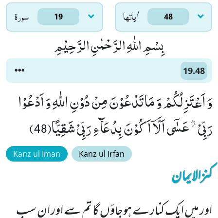
اٰياتها
سورۃ
19
48
بِسْمِ اللّٰهِ الرَّحْمٰنِ الرَّحِیْمِ
19.48
وَ اَعْتَزِلُكُمْ وَ مَا تَدْعُوْنَ مِنْ دُوْنِ اللّٰهِ وَ اَدْعُوْا
رَبِّیْ ﳲ عَسٰۤى اَلَّاۤ اَكُوْنَ بِدُعَآءِ رَبِّیْ شَقِیًّا(48)
Kanz ul Iman
Kanz ul Irfan
کنزالایمان
اور میں ایک کنارے ہوجاؤں گا تم سے اور ان سب