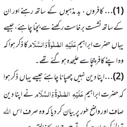
(
1
)…
کافروں ، بد مذہبوں
کے ساتھ رہنے اور ان
کے ساتھ نشست برخاست رکھنے سے بچنا چاہئے، جیسے
عَلَیْہِ
الصَّلٰوۃُ وَالسَّلَام
یہاں
حضرت ابراہیم
کا ذکر ہوا کہ
وہ اپنے کافر چچا سے علیحدہ ہو گئے تھے۔
(
2
)…
اپنا دین نہیں
چھپانا چاہئے جیسے یہاں
ذکر ہوا
عَلَیْہِ
الصَّلٰوۃُ وَالسَّلَام
کہ حضرت ابراہیم
نے اپنا دین
اللہ
صاف اور واضح طور پر بیان کر دیا کہ وہ صرف اس