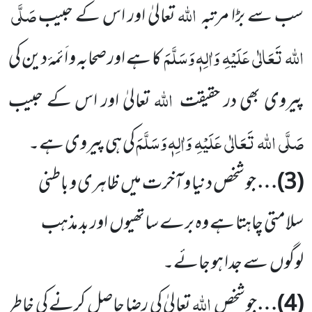
اللہ
صَلَّی
سب سے بڑا مرتبہ
تعالیٰ اور اس کے حبیب
اللہ
تَعَالٰی
عَلَیْہِ
وَاٰلِہٖ وَسَلَّمَ
کا ہے اور صحابہ
و اَئمۂ دین کی
اللہ
پیروی بھی در حقیقت
تعالیٰ
اور اس کے حبیب
صَلَّی
اللہ
تَعَالٰی
عَلَیْہِ
وَاٰلِہٖ وَسَلَّمَ
کی ہی پیروی ہے۔
(
3
)…
جو شخص دنیا و آخرت میں
ظاہری و باطنی
سلامتی چاہتا ہے وہ برے ساتھیوں
اور بد مذہب
لوگوں
سے جدا ہو جائے۔
اللہ
(
4
)…
جو شخص
تعالیٰ کی رضا حاصل کرنے کی خاطر