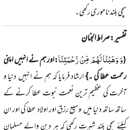
سچی بلند ناموری رکھی۔
تفسیر : ‎صراط الجنان
وَ وَهَبْنَا لَهُمْ مِّنْ رَّحْمَتِنَا
{
:اور ہم نے انہیں
اپنی
رحمت عطا کی ۔}
ارشاد فرمایا کہ ہم نے انہیں
دنیا و
آخرت کی عظیم ترین نعمت نبوت عطا کرنے کے
ساتھ ساتھ دنیا میں
وسیع رزق اور اولاد عطا کی اور ان
کیلئے سچی بلند شہرت رکھی کہ ہر دین والے مسلمان