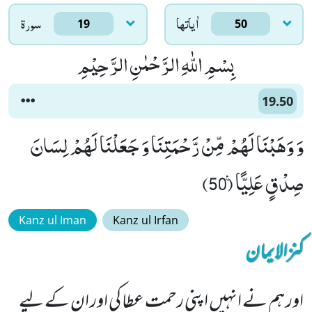
اٰياتها
سورۃ
19
50
بِسْمِ اللّٰهِ الرَّحْمٰنِ الرَّحِیْمِ
19.50
وَ وَهَبْنَا لَهُمْ مِّنْ رَّحْمَتِنَا وَ جَعَلْنَا لَهُمْ لِسَانَ
صِدْقٍ عَلِیًّا۠ (50)
Kanz ul Iman
Kanz ul Irfan
کنزالایمان
اور ہم نے انہیں اپنی رحمت عطا کی اور ان کے لیے