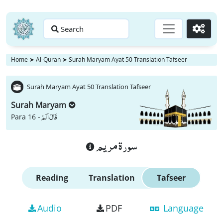
Search
Go
Home
➤
Al-Quran
➤
Surah Maryam Ayat 50 Translation Tafseer
Surah Maryam Ayat 50 Translation Tafseer
Surah Maryam
قَالَ اَلَمْ
Para 16 -
سورة مريم
Reading
Translation
Tafseer
Audio
PDF
Language