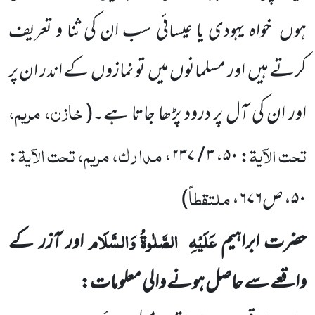
ہوں
خواہ یہودی یا عیسائی سب ان کی ثنا و تعریف
کرتے ہیں
اور مسلمانوں میں
تو نمازوں
کے اندر ان پر
خازن، مریم،
اور ان کی آل پر درود پڑھا جاتا ہے۔
(
تحت الآیۃ
مدارک، مریم، تحت الآیۃ
:
،
۳ / ۲۳۷
،
۵۰
:
ملتقطاً
۵۰
، ص
۶۷۶
،
)
عَلَیْہِ
الصَّلٰوۃُ وَالسَّلَام
حضرت ابراہیم
اور آزر کے
واقعے سے حاصل ہونے والی معلومات: