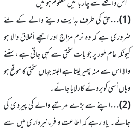
اس واقعے سے چار باتیں
معلوم ہوئیں
(
1
)…
حق کی طرف ہدایت دینے والے کے لئے
ضروری ہے کہ وہ نرم مزاج اور اچھے اَخلاق والا ہو
کیونکہ عام طور پر جو بات سختی سے کہی جاتی ہے ، سننے
والا اس سے منہ پھیر لیتا ہے البتہ جہاں
سختی کا موقع ہو
وہاں
اُسی کو بروئے کار لایا جائے۔
(
2
)…
اپنے سے بڑے مرتبے والے کی پیروی کی
جائے۔ یاد رہے کہ اطاعت و فرمانبرداری میں
سے