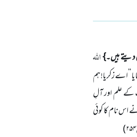
اللہ
ی دیتے ہیں۔}
ایا ’’ اے زکریا! ہم
کے علم اور آلِ
ے اس نام کا کوئی
)
۲۵۴