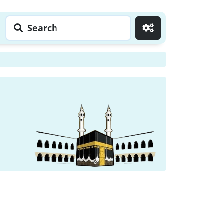
Search
Go