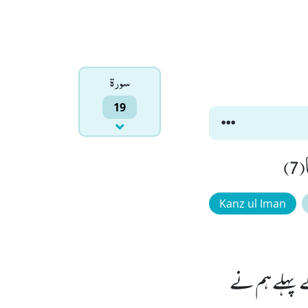
سورۃ
19
7)
Kanz ul Iman
ے پہلے ہم نے