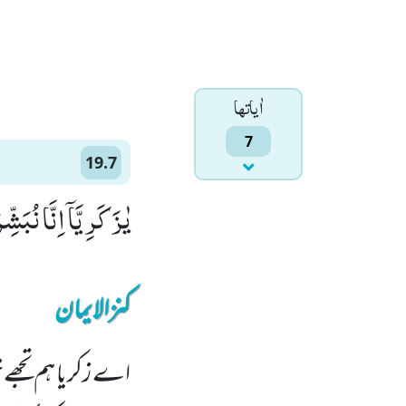
اٰياتها
7
19.7
یٰزَكَرِیَّاۤ اِنَّا نُبَ
کنزالایمان
اے زکریا ہم تجھے 