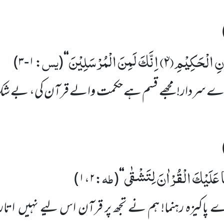
ٰنِ الْحَكِیْمِۙ(
۲)
اِنَّكَ لَمِنَ الْمُرْسَلِیْنَ
یس
)
۱-۳
:
(
‘‘
ے سردار! مجھے قسم ہے حکمت والے قرآن کی، بے شک 
نَا عَلَیْكَ الْقُرْاٰنَ لِتَشْقٰى
طہ
)
۱،۲
:
(
‘‘
 پاکیزہ رہنما! ہم نے تجھ پر قرآن اس لیے نہیں
اتار