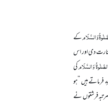
َّلٰوۃُ وَالسَّلَام
کے
شارت دی اور اس
لصَّلٰوۃُ وَالسَّلَام
کی
ہِ
فرماتے ہیں
’’ہو
مرتبہ فرشتوں
نے