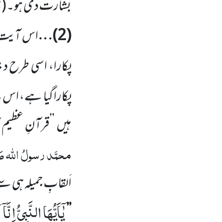
ت
بشارت دی ہو۔
(
(
2
)…
اس آیت 
پکارا، اسی طرح دیگر
پکارا گیا ہے، اس
ہیں
’’قرآنِ عظیم 
محمَّد
رسولُ اللہ
صَ
اَلقابِ جمیلہ ہی سے
یٰۤاَیُّهَا النَّبِیُّ اِنَّ
’’