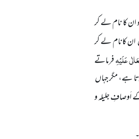
 ان کا نام لے کر
ان کانام لے کر
َالٰی
عَلَیْہِ
فرماتے
ارتا ہے، مگر جہاں
اَوصافِ جلیلہ و
۔