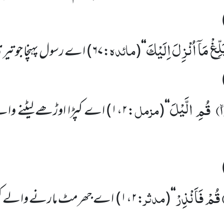
َلِّغْ مَاۤ اُنْزِلَ اِلَیْكَ
مائدہ
‘‘
(
:
۶۷
)
اے رسول پہنچا جو تیر
۱)
قُمِ الَّیْلَ
مزمل
‘‘
(
:
۱،۲
)
اے کپڑا اوڑھے لیٹنے وا
قُمْ فَاَنْذِرْ
مدثر
‘‘
(
:
۱،۲
)
اے جھرمٹ مارنے والے کھڑا