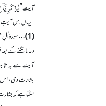
یٰزَكَرِیَّاۤ اِ
آیت
’’
یہاں
اس آیتِ م
(
1
)…
سورۂ اٰلِ
دعا مانگنے کے بعد
آیت سے یہ ثاب
بشارت دی ، اس 
سکتا ہے کہ بشارت د