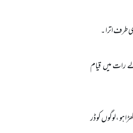
ی طرف اترا ۔
لے رات میں
قیام
 ہو ،لوگوں
کو ڈر