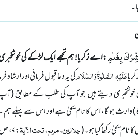
یا۔
َشِّرُكَ بِغُلٰمِ
:اے زکریا! ہم تجھے ایک لڑکے کی خوشخبر
عَلَیْہِ
الصَّلٰوۃُ
وَالسَّلَام
ریا
کی یہ دعا قبول فرمائی اور ارشاد فرم
 خوشخبری دیتے ہیں
جو آپ کی طلب کے مطابق
(آپ 
)
وارث ہو گا، اس کا نام یحیٰ ہے اور اس سے پہلے ہم ن
جلالین، مریم، تحت الآیۃ
 کا نام یحیٰ رکھا گیا ہو۔
(
:
۷
، ص