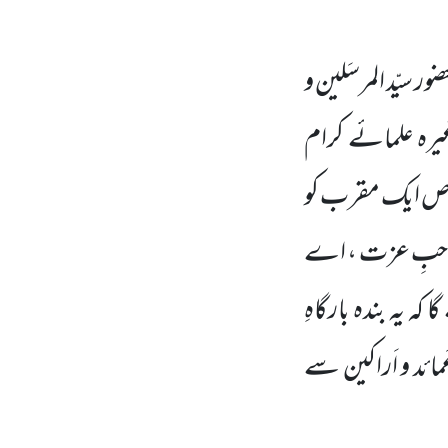
ور سیّد المرسَلین و
غیرہ علمائے کرام
ص ایک مقرب کو
احبِ عزت ، اے
ہ یہ بندہ بارگاہِ
ائد و اَراکین سے