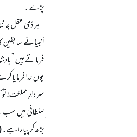
پڑے ۔
ہر ذی عقل جانتا
اَنبیائے سابقین ک
فرماتے ہیں
’’ باد
یوں
ندا فرمایا
سردارِ مملکت! تو ک
ِسلطانی میں
سب سے 
بڑھ کر پیارا ہے۔
(