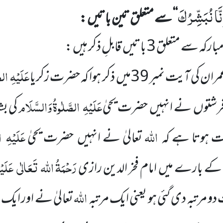
نَّا نُبَشِّرُكَ
‘‘
سے متعلق تین باتیں :
بارکہ سے متعلق
3
باتیں
قابلِ ذکر ہیں :
عَلَیْہِ
الص
 عمران کی آیت نمبر
39
میں
ذکر ہوا کہ حضرت زکریا
عَلَیْہِ
الصَّلٰوۃُ وَالسَّلَام
 فرشتوں
نے
انہیں
حضرت یحیٰ
کی ب
اللہ
عَلَیْہِ
ا
ت ہوتا ہے کہ
تعالیٰ نے انہیں
حضرت یحیٰ
رَحْمَۃُ اللہ
تَعَالٰی
عَلَیْ
کے بارے میں
امام فخر الدین رازی
اللہ
و مرتبہ دی گئی ہو یعنی ایک مرتبہ
تعالیٰ نے اور ایک 