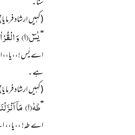
سنا۔
(کہیں
ارشاد فرمایا)
یٰسٓۚ(
۱)
وَ الْقُرْا
’’
اے یٰس !،،یا،، ا
ہے ۔
(کہیں
ارشاد فرمایا)
طٰهٰۚ(
۱)
مَاۤ اَنْزَلْ
’’
اے طہ! ،،یا،، اے