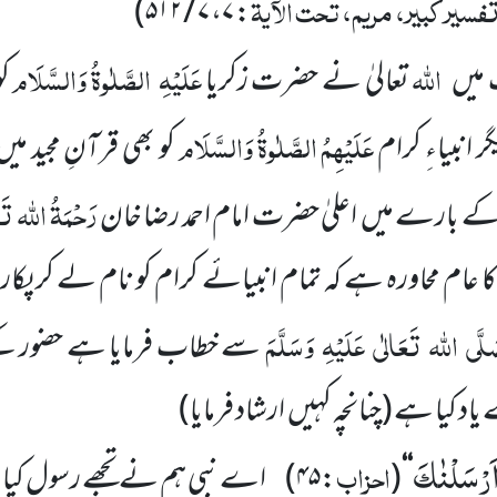
فسیر کبیر، مریم، تحت الآیۃ
)
۷ / ۵۱۲
،
۷
:
اللہ
عَلَیْہِ
الصَّلٰوۃُ وَالسَّلَام
میں
تعالیٰ نے حضرت زکریا
کو
عَلَیْہِمُ الصَّلٰوۃُ وَالسَّلَام
 انبیاءِ کرام
کو بھی قرآنِ مجید میں
رَحْمَۃُ اللہ
تَع
 کے بارے میں
اعلیٰ حضرت امام احمد رضا خان
کا عام محاورہ ہے کہ تمام انبیائے کرام کو نام لے کر پک
لَّی
اللہ
تَعَالٰی
عَلَیْہِ
وَسَلَّمَ
سے خطاب فرمایا ہے حضور کے 
 یاد کیا ہے
(چنانچہ کہیں
ارشاد فرمایا)
اۤ اَرْسَلْنٰكَ
احزاب
‘‘
(
:
۴۵
)
اے نبی ہم نے تجھے رسول کیا