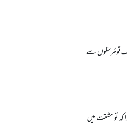
تو مُرسَلوں
سے
ا کہ تو مشقت میں