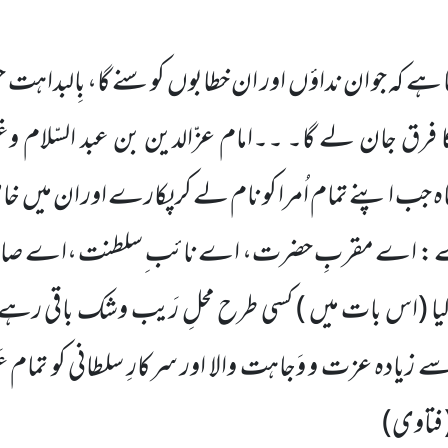
 ہے کہ جو ان نداؤں
اور ان خطابوں
کو سنے گا، بِالبداہت حض
ا فرق جان لے گا۔ ۔۔امام عزّالدین بن عبد السّلام و
شاہ جب اپنے تمام اُمرا کو نام لے کر پکارے اور ان میں
خا
 کرے : اے مقربِ حضرت، اے نائب ِسلطنت ،اے ص
یا
(اس بات میں )
کسی طرح محلِ رَیب وشک باقی رہے گا ک
زیادہ عزت و وَجاہت والا اور سرکارِ سلطانی کو تمام عَم
فتاوی
)