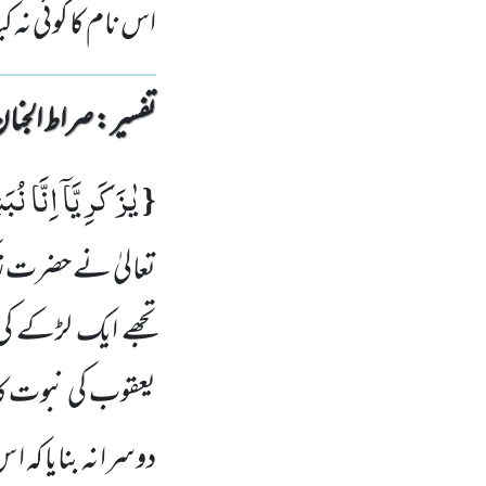
اس نام کا کوئی نہ ک
تفسیر : ‎صراط الجنان
یٰزَكَرِیَّاۤ اِنَّا نُب
{
تعالیٰ نے
حضرت زک
تجھے ایک لڑکے کی
یعقوب کی نبوت کا
دوسرا نہ بنایا کہ ا س