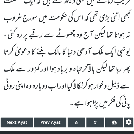
قریب زمانے میں
بھی دیکھ سکتے ہیں
کہ ایک سلطنت
کبھی اتنی بڑی تھی کہ اس کی حکومت میں
سورج غروب
نہ ہوتا تھا لیکن آج وہ چھوٹے سے رقبے پر رہ گئی ،
یونہی ایک ملک آدھی دنیا کا مالک بننے کا دعویٰ کرتا
پھر رہا تھا لیکن بالآخر تباہ و برباد ہوا اور کمزور سے ملک
سے ذلیل و خوار ہوکر نکالا گیا اور اب دوبارہ وہ اپنی روٹی
پانی کی فکر میں
پڑا ہوا ہے۔
Next
Ayat
Prev
Ayat