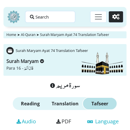
Search
Go
Home
➤
Al-Quran
➤
Surah Maryam Ayat 74 Translation Tafseer
Surah Maryam Ayat 74 Translation Tafseer
Surah Maryam
قَالَ اَلَمْ
Para 16 -
سورة مريم
Reading
Translation
Tafseer
Audio
PDF
Language