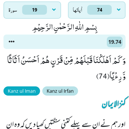
اٰياتها
سورۃ
19
74
بِسْمِ اللّٰهِ الرَّحْمٰنِ الرَّحِیْمِ
19.74
وَ كَمْ اَهْلَكْنَا قَبْلَهُمْ مِّنْ قَرْنٍ هُمْ اَحْسَنُ اَثَاثًا
وَّ رِءْیًا(74)
Kanz ul Iman
Kanz ul Irfan
کنزالایمان
اور ہم نے ان سے پہلے کتنی سنگتیں کھپا دیں کہ وہ ان