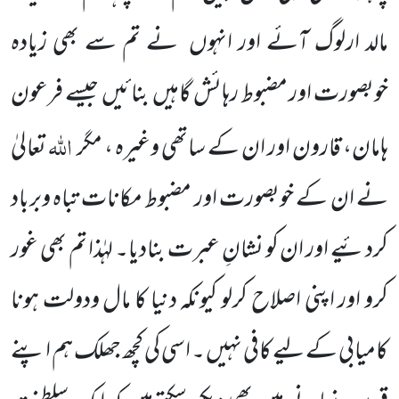
مالد ارلوگ آئے اور انہوں
نے تم سے بھی زیادہ
خوبصورت اور مضبوط رہائش گاہیں
بنائیں
جیسے فرعون
اللہ
ہامان، قارون اور ان کے ساتھی وغیرہ ، مگر
تعالیٰ
نے ان کے خوبصورت اور مضبوط مکانات تباہ وبرباد
کردئیے اور ان کو نشانِ عبرت بنادیا۔ لہٰذا تم بھی غور
کرو اور اپنی اصلاح کرلو کیونکہ دنیا کا مال ودولت ہونا
کامیابی کے لیے کافی نہیں ۔ اسی کی کچھ جھلک ہم اپنے