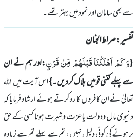
سے بھی سامان اور نمود میں بہتر تھے۔
تفسیر : ‎صراط الجنان
وَ كَمْ اَهْلَكْنَا قَبْلَهُمْ مِّنْ قَرْنٍ
{
:اور ہم نے ان
اللہ
سے پہلے کتنی قومیں
ہلاک کردیں ۔}
اس آیت میں
تعالیٰ نے ان کافروں
کا رد کرتے ہوئے ارشاد فرمایا کہ
دنیوی مال ودولت یاعزت وشہرت ہونا کسی کے حق
پر ہونے کی کوئی دلیل نہیں ، تم سے پہلے تم سے زیادہ