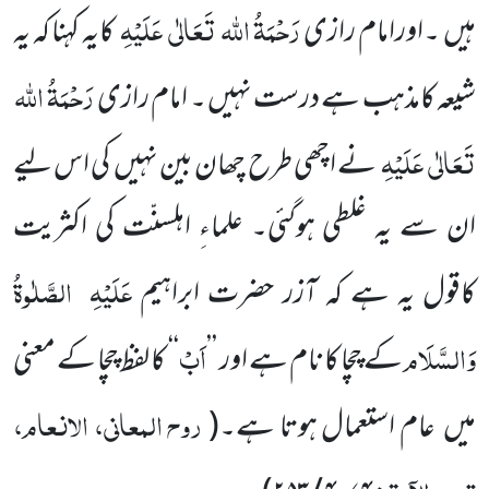
رَحْمَۃُ اللہ
تَعَالٰی
عَلَیْہِ
ہیں
۔اورامام رازی
کایہ کہنا کہ یہ
رَحْمَۃُ اللہ
شیعہ کامذہب ہے درست نہیں ۔ امام رازی
تَعَالٰی
عَلَیْہِ
نے اچھی طرح چھان بین نہیں
کی اس لیے
ان سے یہ غلطی ہوگئی۔ علماءِ اہلسنّت کی اکثریت
عَلَیْہِ
الصَّلٰوۃُ
کاقول یہ ہے کہ آزر حضرت ابراہیم
وَالسَّلَام
اَبْ
کے چچا کا نام ہے اور
’’
‘‘
کا لفظ چچا کے معنی
روح المعانی، الانعام،
میں
عام استعمال ہوتا ہے۔
(