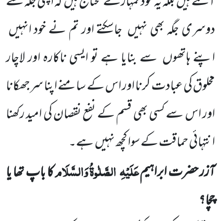
آسکتے ہیں
بلکہ یہ خود تمہارے
محتاج ہیں
کہ اپنی
جگہ سے
دوسری جگہ بھی نہیں
جاسکتے اور تم نے خود انہیں
اپنے ہاتھوں
سے بنایا ہے تو ایسی ناکارہ اور لاچار
مخلوق کی عبادت کرنا اور اس کے سامنے اپنا سرجھکانا
اور اس سے کسی بھی قسم کے نفع نقصان کی امید رکھنا
انتہائی حماقت کے سوا کچھ نہیں
ہے۔
عَلَیْہِ
الصَّلٰوۃُ وَالسَّلَام
آزر حضرت ابراہیم
کا باپ تھا یا
چچا؟