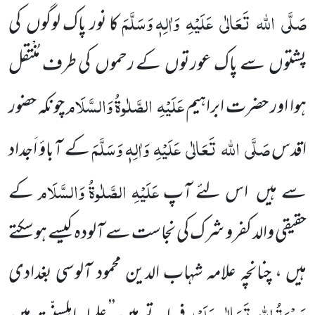
صَلَّی
اللہ
تَعَالٰی
عَلَیْہِ
وَاٰلِہٖ وَسَلَّمَ
کا نور پاک لوگوں
کی
پشتوں
سے پاک عورتوں
کے رحموں
کی طرف مُنْتقل
عَلَیْہِ
الصَّلٰوۃُ وَالسَّلَام
ہوا اور حضرت ابراہیم
چونکہ حضور
صَلَّی
اللہ
تَعَالٰی
عَلَیْہِ
وَاٰلِہٖ وَسَلَّمَ
اقدس
کے آباؤ اَجداد
عَلَیْہِ الصَّلٰوۃُ وَالسَّلَام
سے ہیں
اس لئے آپ
کے
حقیقی والد کفرو شرک کی نجاست
سے آلودہ کیسے ہو سکتے
ہیں ، چنانچہ علامہ شہاب الدین محمود آلوسی بغدادی
رَحْمَۃُ اللہ
تَعَالٰی
عَلَیْہِ