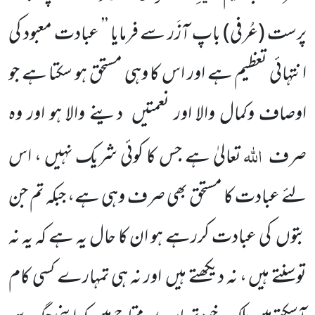
پرست
(عُرفی)
باپ آزَر سے فرمایا ’’ عبادت معبود کی
انتہائی تعظیم ہے اور اس کا وہی مستحق ہو سکتا ہے جو
اوصاف وکمال والا اور نعمتیں
دینے والا ہو اور وہ
اللہ
صرف
تعالیٰ ہے جس کا کوئی شریک نہیں ، اس
لئے عبادت کا مستحق بھی صرف وہی ہے، جبکہ تم جن
بتوں
کی عبادت کررہے ہو ان کا
حال یہ ہے کہ یہ نہ
توسنتے ہیں ، نہ دیکھتے ہیں
اور نہ ہی تمہارے کسی کام