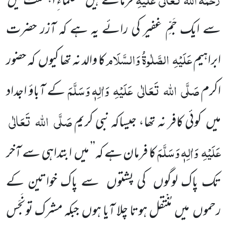
فرماتے ہیں
’’ علماءِ اہلسنّت میں
سے ایک جَمِّ غفیر کی رائے یہ ہے کہ آزر حضرت
عَلَیْہِ
الصَّلٰوۃُ وَالسَّلَام
ابراہیم
کا والد نہ تھا کیوں
کہ حضور
صَلَّی
اللہ
تَعَالٰی
عَلَیْہِ
وَاٰلِہٖ وَسَلَّمَ
اکرم
کے آباؤ اجداد
صَلَّی
اللہ
تَعَالٰی
میں
کوئی کافر نہ تھا، جیساکہ نبی کریم
عَلَیْہِ
وَاٰلِہٖ وَسَلَّمَ
کا فرمان ہے کہ’’ میں
ابتداہی سے
آخر
تک پاک لوگوں
کی پشتوں
سے پاک خواتین کے
رحموں
میں
مُنْتقل ہوتا چلا آیا ہوں
جبکہ مشرک تونَجَس