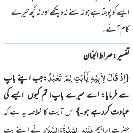
ایسے کو پوجتا ہے جو نہ سنے نہ دیکھے اور نہ کچھ تیرے
کام آئے۔
تفسیر : ‎صراط الجنان
اِذْ قَالَ لِاَبِیْهِ یٰۤاَبَتِ لِمَ تَعْبُدُ
{
:جب اپنے باپ
سے فرمایا: اے میرے باپ! تم کیوں
ایسے کی
عبادت کررہے ہو۔}
اس
آیت کا خلاصہ یہ ہے کہ
عَلَیْہِ
الصَّلٰوۃُ وَالسَّلَام
حضرت ابراہیم
نے اپنے بت