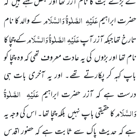
کے بڑے بت کا نام آزر تھا اور بعض کہتے ہیں
کہ
عَلَیْہِ
الصَّلٰوۃُ وَالسَّلَام
حضرت ابراہیم
کے والد کا نام
عَلَیْہِ
الصَّلٰوۃُ وَالسَّلَام
تارخ تھا جبکہ آزر آپ
کے چچا کا
نام تھا اور بڑوں
کی یہ عادت معروف تھی کہ وہ چچا کو
باپ کہہ کر پکارتے تھے۔ اور یہ آخری بات ہی
عَلَیْہِ
الصَّلٰوۃُ
درست ہے کہ آزر حضرت ابراہیم
وَالسَّلَام
کا حقیقی باپ نہیں
بلکہ چچا تھا۔ اس کی وجہ یہ
ہے کہ حدیث پاک سے ثابت ہے کہ حضور اقدس