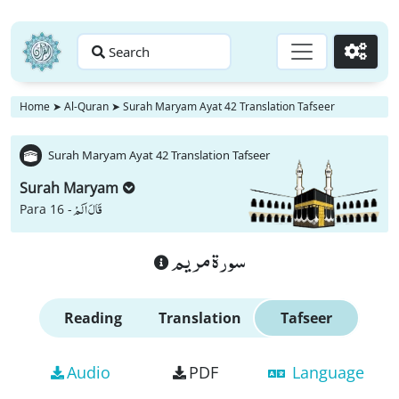
Search
Go
Home
➤
Al-Quran
➤
Surah Maryam Ayat 42 Translation Tafseer
Surah Maryam Ayat 42 Translation Tafseer
Surah Maryam
قَالَ اَلَمْ
Para 16 -
سورة مريم
Reading
Translation
Tafseer
Audio
PDF
Language