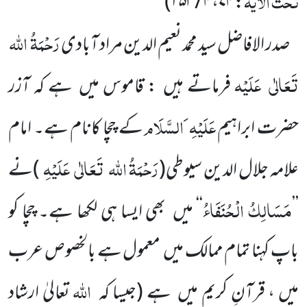
تحت الآیۃ
)
۴ / ۲۵۳
،
۷۴
:
رَحْمَۃُ
اللہ
صدر الافاضل سید محمد نعیم الدین مراد آبادی
تَعَالٰی
عَلَیْہ
فرماتے ہیں
: قاموس میں
ہے کہ آزر
عَلَیْہِ
َالسَّلَام
حضرت
ابراہیم
کے چچا کانام ہے۔ امام
رَحْمَۃُ اللہ
تَعَالٰی
عَلَیْہِ
علامہ جلال الدین سیوطی
(
)
نے
مَسَالِکُ
الْحُنَفَاءُ
’’
‘‘
میں
بھی ایسا ہی لکھا ہے۔ چچا کو
باپ کہنا تمام ممالک میں
معمول ہے بالخصوص عرب
اللہ
میں ، قرآنِ کریم میں
ہے
(جیسا کہ
تعالیٰ
ارشاد