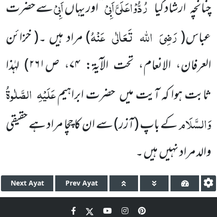
رُدُّوْاعَلَیَّ
اَبِیْ
اَبِیْ
چنانچہ
ارشاد کیا
’’
‘‘
اور یہاں
سے حضرت
رَضِیَ
اللہ
تَعَالٰی
عَنْہُ
عباس
(
)
مراد ہیں ۔
(
خزائن
العرفان، الانعام، تحت الآیۃ:
۷۴
، ص
۲۶۱
)
لہٰذا
عَلَیْہِ
الصَّلٰوۃُ
ثابت ہوا کہ آیت میں
حضرت ابراہیم
وَالسَّلَام
کے باپ
(آزر)
سے ان کا چچا مراد ہے حقیقی
والد مراد نہیں
ہیں ۔
Next
Ayat
Prev
Ayat