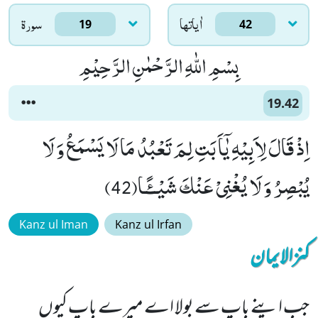
اٰياتها
سورۃ
19
42
بِسْمِ اللّٰهِ الرَّحْمٰنِ الرَّحِیْمِ
19.42
اِذْ قَالَ لِاَبِیْهِ یٰۤاَبَتِ لِمَ تَعْبُدُ مَا لَا یَسْمَعُ وَ لَا
یُبْصِرُ وَ لَا یُغْنِیْ عَنْكَ شَیْــٴًـا(42)
Kanz ul Iman
Kanz ul Irfan
کنزالایمان
جب اپنے باپ سے بولا اے میرے باپ کیوں