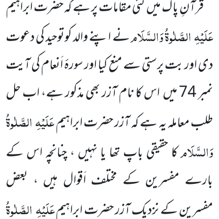
قرآنِ پاک میں
کئی مقامات پر ہے کہ حضرت ابراہیم
عَلَیْہِ
الصَّلٰوۃُ وَالسَّلَام
نے اپنے والد کوتوحید کی دعوت
دی اور
بت پرستی سے منع کیا اور سورۂ اَنعام کی آیت
نمبر
74
میں
اس کا نام آزر بھی مذکور ہے، اب حل
عَلَیْہِ
الصَّلٰوۃُ
طلب معاملہ یہ ہے کہ آزر
حضرت ابراہیم
وَالسَّلَام
کا حقیقی باپ تھا یا نہیں ، چنانچہ اس کے
بارے مفسرین کے مختلف اَقوال ہیں ، بعض
عَلَیْہِ
الصَّلٰوۃُ
مفسرین
کے نزدیک آزر حضرت ابراہیم