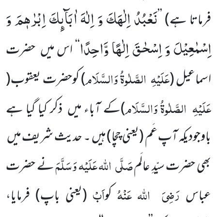
نَعْبُدُ اِلٰهَكَ وَ اِلٰهَ اٰبَآىٕكَ اِبْرٰهٖمَ وَ
فرماتا ہے)
’’
اِسْمٰعِیْلَ وَ اِسْحٰقَ اِلٰهًا وَّاحِدًا
‘‘
اس میں
حضرت
عَلَیْہِ
الصَّلٰوۃُ وَالسَّلَام
اسماعیل
(
)
کوحضرت یعقوب
(
عَلَیْہِ
الصَّلٰوۃُ وَالسَّلَام
)
کے آباء میں
ذکر کیا گیا ہے
باوجودیکہ آپ عَم
(یعنی چچا)
ہیں ۔
حدیث شریف میں
صَلَّی
اللہ عَلَیْہ وَسَلَّمَ
بھی حضرت سیّدِ عالَم
نے حضرت
رَضِیَ
اللہ عَنْہُ
اَبْ
عباس
کو
(یعنی باپ)
فرمایا،