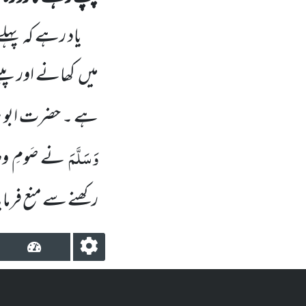
یاد رہے کہ پہلے 
میں
کھانے اور پین
ہے ۔ حضرت ابو ہ
وَسَلَّمَ
نے صَومِ 
رکھنے سے منع فرما