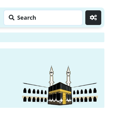
Search
Go