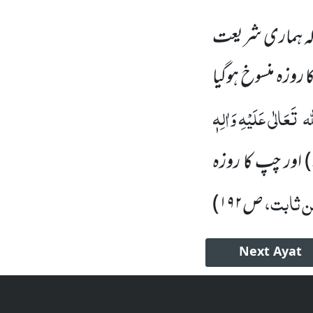
ا کہ ہماری شریعت
روزہ منسوخ ہوگیا
لہ
تَعَالٰی عَلَیْہِ وَاٰلِہٖ
)
اور چپ کا روزہ
ن ثابت،
ص
۱۹۲
)
Next
Ayat