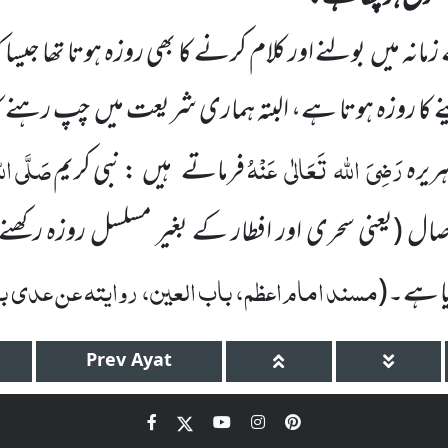
زمانہ میں
بولنے اور کلام کرنے کا بھی روزہ ہوتا تھا جیس
ے
کا روزہ ہوتا ہے، البتہ ہماری شریعت میں
چپ رہنے کا 
رَضِیَ
اللہ
تَعَالٰی
عَنْہُ
صَلَّی ال
ریرہ
فرماتے
ہیں
: نبی کریم
وصال
(یعنی سحری اور افطار کے بغیر مسلسل روزہ رکھنے
مسند امام اعظم، باب العین، روایتہ عن عدی ب
یا ہے۔
(
Prev
Ayat