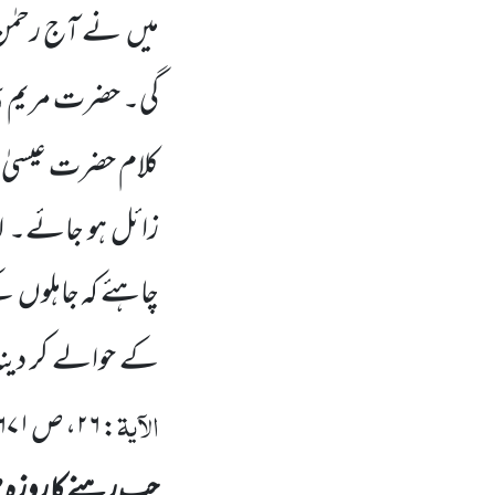
میں
نے آج رحمٰن ک
ر
گی۔ حضرت مریم
کلام حضرت عیسیٰ
زائل ہو جائے۔ ا
چاہئے کہ جاہلوں
کے
کے حوالے کر دینا 
الآیۃ
:
۲۶
، ص
۷۱-۶۷۲
چپ رہنے کا روزہ م