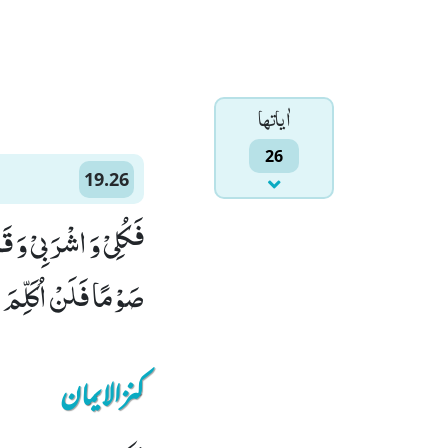
اٰياتها
26
19.26
فَكُلِیْ وَ اشْرَبِیْ وَ ق
صَوْمًا فَلَنْ اُكَلِّمَ الْ
کنزالایمان