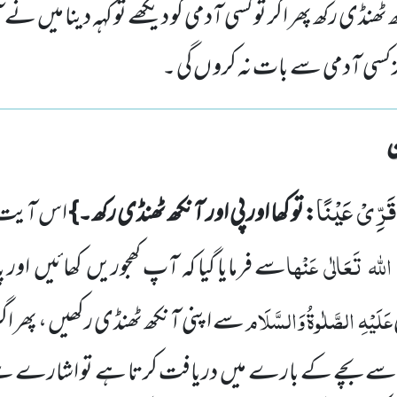
کھ ٹھنڈی رکھ پھر اگر تو کسی آدمی کو دیکھے تو کہہ دینا میں نے
ز کسی آدمی سے بات نہ کرو ں گی ۔
 قَرِّیْ عَیْنًا
:تو کھا اور پی اور آنکھ ٹھنڈی رکھ۔}
اس آیت ک
اللہ
تَعَالٰی
عَنْہا
سے فرمایا گیا کہ آپ کھجوریں
کھائیں
اور پ
عَلَیْہِ
الصَّلٰوۃُ وَالسَّلَام
سے اپنی آنکھ ٹھنڈی رکھیں ، پھر اگ
 سے بچے کے بارے میں
دریافت کرتا ہے تو اشارے سے