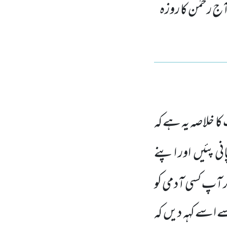
 آج رحمٰن کا روزہ
ا خلاصہ یہ ہے کہ
انی پئیں
اور اپنے
ر آپ کسی آدمی کو
 اسے کہہ دیں
کہ