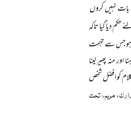
بات نہیں
کروں
 حکم دیا گیا تاکہ
ت ہو جس سے تہمت
 اور منہ پھیر لینا
 کلام کو افضل شخص
رک، مریم، تحت