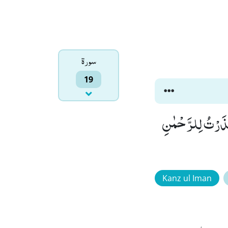
سورۃ
19
 نَذَرْتُ لِلرَّحْمٰنِ
Kanz ul Iman