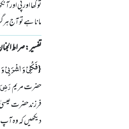
تو کھا اور پی اور آن
مانا ہے تو آج ہرگ
تفسیر : ‎صراط الجنان
فَكُلِیْ وَ اشْرَبِیْ وَ
{
رَضِیَ
حضرت مریم
فرزند حضرت عیسیٰ
دیکھیں
کہ وہ آپ