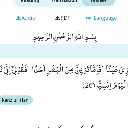
Reading
Translation
Tafseer
Audio
PDF
Language
بِسْمِ اللّٰهِ الرَّحْمٰنِ الرَّحِیْمِ
َرِّیْ عَیْنًاۚ-فَاِمَّا تَرَیِنَّ مِنَ الْبَشَرِ اَحَدًاۙ-فَقُوْلِیْۤ اِنِّیْ
یَوْمَ اِنْسِیًّاۚ (26)
Kanz ul Irfan