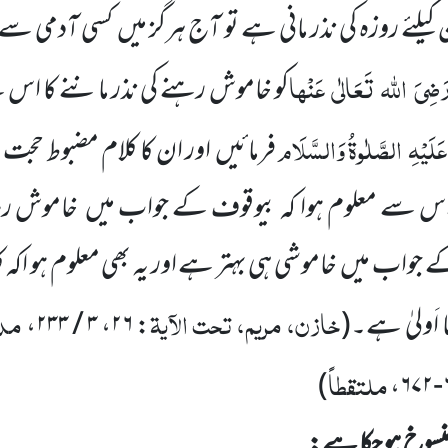
یلئے روزہ کی نذر مانی ہے تو آج ہرگز میں
کسی آدمی سے 
َضِیَ
اللہ
تَعَالٰی
عَنْہا
کو خاموش رہنے کی نذر ماننے کا اس لئے
عَلَیْہِ
الصَّلٰوۃُ وَالسَّلَام
فرمائیں
اور ان کا کلام مضبوط حج
س سے معلوم ہوا کہ بیوقوف کے جواب میں
خاموش رہنا
 جواب میں
خاموشی ہی بہتر ہے اور یہ بھی معلوم ہو اکہ
خازن، مریم، تحت الآیۃ
مدا
اَولیٰ ہے۔
(
:
۲۶
،
۳ / ۲۳۳
،
ملتقطاً
)
،
۶
نسوخ ہو چکا ہے: