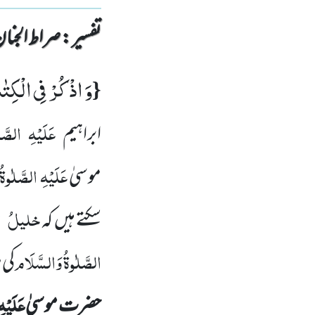
تفسیر : ‎صراط الجنان
وَ اذْكُرْ فِی الْكِت
{
عَلَیْہِ
الصَّل
ابراہیم
عَلَیْہِ
الصَّلٰوۃُ
موسیٰ
خلیلُ
ا
سکتے ہیں کہ
الصَّلٰوۃُ وَالسَّلَام
کی 
عَلَیْہِ
حضرت موسیٰ