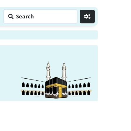
Search
Go