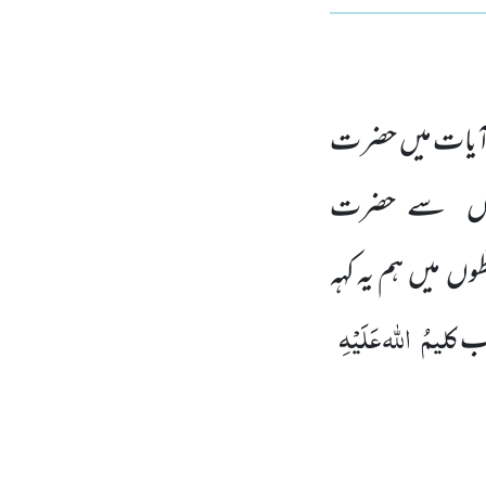
ٓیات میں حضر ت
یہاں سے حضرت
ں میں ہم یہ کہہ
کلیمُ
اللہ عَلَیْہِ
اب