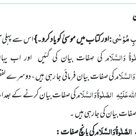
ٰبِ مُوْسٰى
:
اور کتاب میں موسیٰ کو یاد کرو۔}
اس سے پہلی ا
ٰوۃُ وَالسَّلَام
کی صِفات بیان کی گئیں اور اب 
 وَالسَّلَام
کی صفات بیان فرمائی جا رہی ہیں ، دوسرے لفظو
للہ عَلَیْہِ
الصَّلٰوۃُ وَالسَّلَام
کی صفات بیان کرنے کے بعد 
صفات بیان کی جارہی ہیں ۔
الصَّلٰوۃُ وَالسَّلَام
کی پانچ صفات :