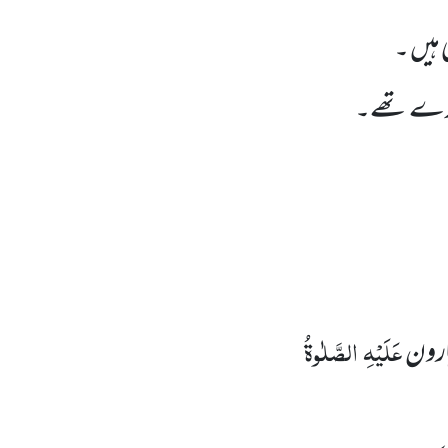
 ہیں ۔
بندے تھے۔
عَلَیْہِ
الصَّلٰوۃُ
ارون