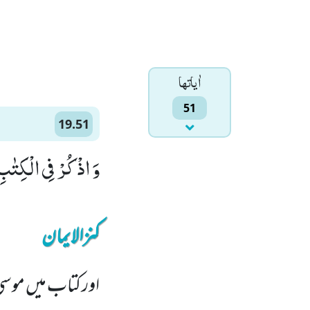
اٰياتها
51
19.51
وَ اذْكُرْ فِی الْكِتٰبِ م
کنزالایمان
اور کتاب میں موسیٰ 