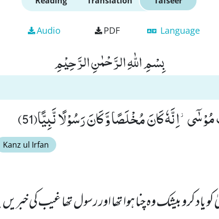
Reading
Translation
Tafseer
Audio
PDF
Language
بِسْمِ اللّٰهِ الرَّحْمٰنِ الرَّحِیْمِ
ُوْسٰۤى٘-اِنَّهٗ كَانَ مُخْلَصًا وَّ كَانَ رَسُوْلًا نَّبِیًّا(51)
Kanz ul Irfan
کو یاد کرو بیشک وہ چنا ہوا تھا اور رسول تھا غیب کی خبریں