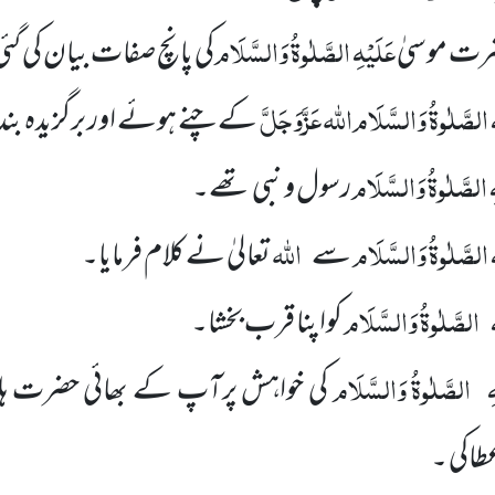
عَلَیْہِ
الصَّلٰوۃُ وَالسَّلَام
رت موسیٰ
کی پانچ صفات بیان کی گئی
الصَّلٰوۃُ وَالسَّلَام
اللّٰہ عَزَّوَجَلَّ
کے چنے ہوئے اور برگزیدہ 
ِ
الصَّلٰوۃُ وَالسَّلَام
رسول و نبی تھے۔
الصَّلٰوۃُ وَالسَّلَام
اللہ
سے
تعالیٰ نے کلام فرمایا۔
الصَّلٰوۃُ وَالسَّلَام
کواپنا قرب بخشا۔
ِ
الصَّلٰوۃُ وَالسَّلَام
کی خواہش پرآپ کے بھائی حضرت ہ
طاکی ۔