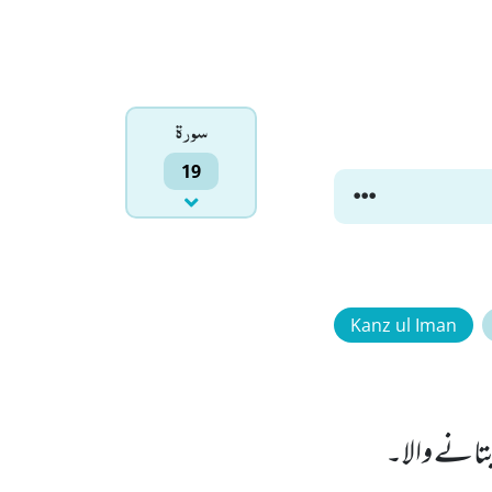
سورۃ
19
Kanz ul Iman
 بتانے والا۔