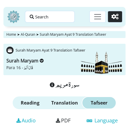
Search
Go
Home
➤
Al-Quran
➤
Surah Maryam Ayat 9 Translation Tafseer
Surah Maryam Ayat 9 Translation Tafseer
Surah Maryam
قَالَ اَلَمْ
Para 16 -
سورة مريم
Reading
Translation
Tafseer
Audio
PDF
Language