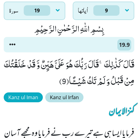
اٰياتها
سورۃ
19
9
بِسْمِ اللّٰهِ الرَّحْمٰنِ الرَّحِیْمِ
19.9
قَالَ كَذٰلِكَۚ-قَالَ رَبُّكَ هُوَ عَلَیَّ هَیِّنٌ وَّ قَدْ خَلَقْتُكَ
مِنْ قَبْلُ وَ لَمْ تَكُ شَیْــٴًـا(9)
Kanz ul Iman
Kanz ul Irfan
کنزالایمان
فرمایا ایسا ہی ہے تیرے رب نے فرمایا وہ مجھے آسان