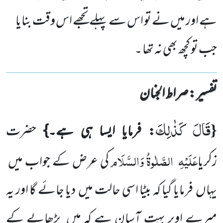
ہے اور میں نے تو اس سے پہلے تجھے اس وقت بنایا
جب تو کچھ بھی نہ تھا ۔
تفسیر : ‎صراط الجنان
قَالَ كَذٰلِكَ
{
: فرمایا ایسا ہی ہے۔}
حضرت
عَلَیْہِ
الصَّلٰوۃُ وَالسَّلَام
زکریا
کی عرض کے جواب میں
یہاں
فرمایا گیا کہ بیٹا اسی حالت میں
دیا جائے گا اور یہ
میرے اوپر بہت آسان ہے کہ میں
بڑھاپے کے