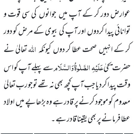
عوارض دور کر کے آپ میں
جوانوں
کی سی قوت و
توانائی پیدا کردوں
اور آپ کی بیوی کے مرض کو دور
اللہ
کر کے انہیں
صحت عطا کر دوں
کیونکہ
تعالیٰ نے
عَلَیْہِ
الصَّلٰوۃُ وَالسَّلَام
حضرت یحیٰ
سے پہلے آپ کو اس
وقت پیدا کر دیا جب آپ کچھ بھی نہ تھے تو جو رب تعالیٰ
معدوم کو موجود کرنے پر قادر ہے وہ بڑھاپے میں
اولاد
عطا فرمانے پر بھی یقینا قادر ہے ۔