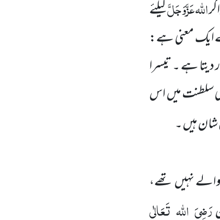
اللّٰہ عَزَّوَجَلَّ
اگر
کیلئے
سے ایک معنی ہے:
 دیتا ہے ۔ تیسرا
ی سلطنت میں
اس
شان ہیں ۔
والے نہیں
تھے،
رَضِیَ
اللہ
تَعَالٰی
ن