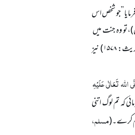
مایا ’’جو شخص اس
،
تو وہ جنت میں
حدیث:
۱۵۷۸
)
نیز
َی
اللہ
تَعَالٰی
عَلَیْہِ
 کہ تم لوگ اتنی
مسلم،
لم کرے۔
(