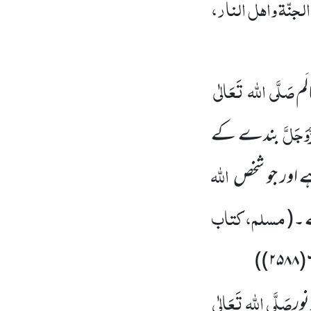
لجنّۃ واہل النار،
صَلَّی
اللہ
تَعَالٰی
َم
َوَجَلَّ
بندے کے
اللہ
ہے اور جو شخص
مسلم، کتاب
 ۔
(
)
۶۹
صَلَّی
اللہ
تَعَالٰی
نور