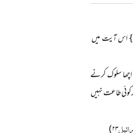
} اس آیت میں
اچھا سلوک کرنے
رکوئی طاعت نہیں
رائیل
)
۲۳