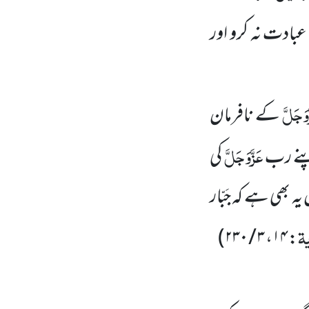
بادت نہ کرو اور
َوَجَلَّ
کے نافرمان
عَزَّوَجَلَّ
پنے رب
کی
ہ بھی ہے کہ جَبّار
ۃ
)
۳ / ۲۳۰
،
۱۴
: