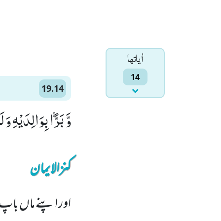
اٰياتها
14
19.14
وَّ بَرًّۢا بِوَالِدَیْهِ وَ
کنزالایمان
اور اپنے ماں باپ س