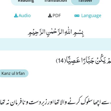
Reading
Translation
Tafseer
Audio
PDF
Language
بِسْمِ اللّٰهِ الرَّحْمٰنِ الرَّحِیْمِ
 لَمْ یَكُنْ جَبَّارًا عَصِیًّا(14)
Kanz ul Irfan
ے اچھا سلوک کرنے والا تھا اور زبردست و نافرمان نہ تھا