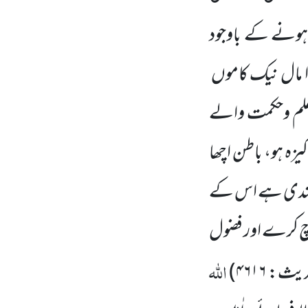
ہونے کے باوجود
وا مال نیک کاموں
علم وحکمت والے
زہ ہو، باطن اچھا
 مندی ہے اس کے
 کرے اور فضول
اللہ
حدیث:
۴۶۱۶
)