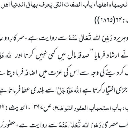
یمہا واہلہا، باب الصفات التی یعرف بہا فی الدنیا اہل ا
ث:
۶۴(۲۸۶۵)
)
رَضِیَ
اللہ
تَعَالٰی
عَنْہُ
ہریرہ
سے روایت ہے ،سرکارِ دو عال
اللہ
عَزّ
 ارشاد فرمایا ’’ صدقہ مال میں
کمی نہیں
کرتا اور
 کردینے کی وجہ سے اس کی عزت میں
اضافہ فرما دیتا 
اللہ
عَزَّوَجَلَّ
زی اختیار کرتا ہے
اسے بلندی عطا فرماتا ہے
اب، باب استحباب العفو والتواضع،
ص
۱۳۹۷
، الحدیث:
(۲۵۸۸)
رَضِیَ
اللہ
تَعَالٰی
عَنْہُ
کْب مصری
سے روایت ہے، حضور پُر 