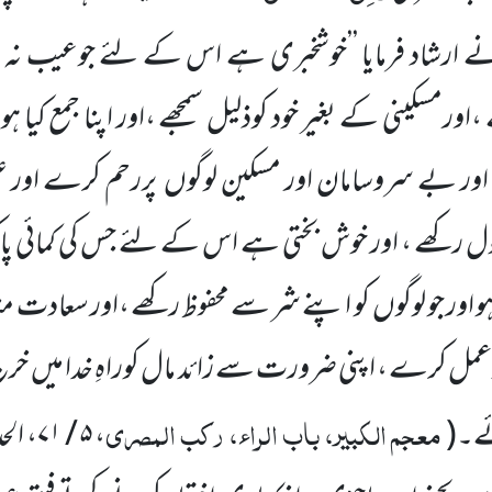
 ارشاد فرمایا ’’خوشخبری ہے اس کے لئے جوعیب نہ 
اورمسکینی کے بغیر خود کوذلیل سمجھے ،اور اپنا جمع کیا ہ
ور بے سروسامان اور مسکین لوگوں
پررحم کرے اور 
ل رکھے ، اور خوش بختی ہے اس کے لئے جس کی کمائی پاکی
ہو اور جو لوگوں
کو اپنے شر سے محفوظ رکھے ،اور سعادت
عمل کرے ، اپنی ضرورت سے زائد مال کوراہِ خدا میں
خرچ
معجم الکبیر، باب الراء، رکب المصری
ے۔
(
،
۵ / ۷۱
، ال