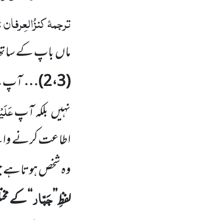
ترجمۂ
کنزُالعِرفان
:
ماں
باپ کے ساتھ 
ع
(
3
،
2
)…
آپ
عَلَیْ
نہیں
بلکہ آپ
اطاعت کرنے وال
وہ شخص ہوتاہے ج
جَبّار
لفظِ’’
‘‘ کے مخ