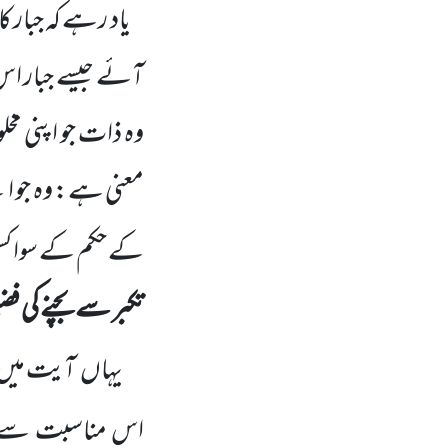
یاد رہے کہ جبار ک
آئے جیسے جبار ا
وہ ذات جو اپنی مخ
معنی ہے: وہ جو ا
کے حکم کے سوا کسی
تکبر سے بچنے کی 
یہاں
آیت میں
اس مناسبت سے 