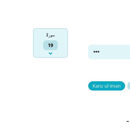
سورۃ
19
Kanz ul Iman
۔