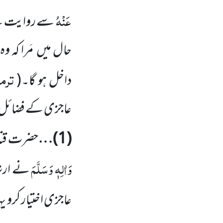
عَنْہُ
سے روایت ہے
حال میں
مَرا کہ و
ترمذ
داخل
ہو گا۔
(
عاجزی کے فضائل 
(
1
)…
حضرت قتا
وَاٰلِہٖ وَسَلَّمَ
نے ارشا
عاجزی اختیار کرو ی