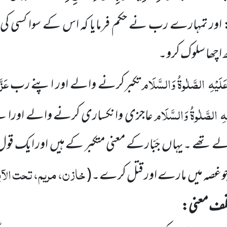
 اور تمہارے رب نے حکم فرمایا کہ اس کے سوا کسی کی ع
اچھا سلوک کرو۔
َلَیْہِ
الصَّلٰوۃُ وَالسَّلَام
عَزّ
تکبرکرنے والے اور اپنے رب
ہِ
الصَّلٰوۃُ وَالسَّلَام
عاجزی وانکساری کرنے والے اورا
ے تھے ۔یہاں
جَبّار
کے معنی متکبر کے ہیں
اور
ایک قول ی
خازن، مریم، تحت الآی
وغصہ میں
مارے اور قتل کرے۔
(
تلف معنی: