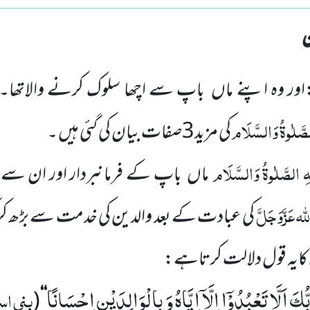
اور وہ اپنے ماں
باپ سے اچھا سلوک کرنے والاتھا۔
صَّلٰوۃُ وَالسَّلَام
کی مزید
3
صفات بیان کی گئی ہیں ۔
ہِ
الصَّلٰوۃُ وَالسَّلَام
ماں
باپ کے فرمانبردار اور ان سے 
للہ
عَزَّوَجَلَّ
کی عبادت کے بعد والدین کی خدمت سے بڑھ ک
ٰ کایہ قول دلالت کرتاہے:
كَ اَلَّا تَعْبُدُوْۤا اِلَّاۤ اِیَّاهُ وَ بِالْوَالِدَیْنِ اِحْسَانًا
بنی اس
(
‘‘