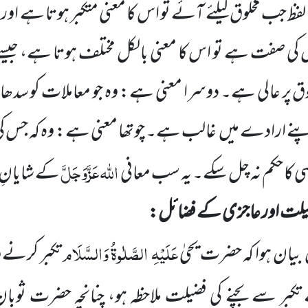
ا لفظ جب مخلوق کیلئے آئے تو اس کا معنی متکبر ہوتا ہے اور 
س
کی صفت ہے تو اس کا معنی بالکل مختلف ہوتا ہے، جی
لوق پر عالی ہے۔ دوسرا معنی ہے: وہ جو معاملات کو سدھار
پنے ارادے میں
غالب ہے۔ چوتھا معنی ہے: وہ کہ جس ک
اللہ
عَزَّوَجَلَّ
 کا حکم نہ چل سکے۔ یہ سب معانی
کے شایانِ 
فضیلت اور عاجزی کے فضائل:
عَلَیْہِ
الصَّلٰوۃُ وَالسَّلَام
بیان ہوا کہ حضرت یحیٰ
تکبر کرنے 
تکبر
سے بچنے کی فضیلت ملاحظہ ہو، چنانچہ حضرت ثوبا