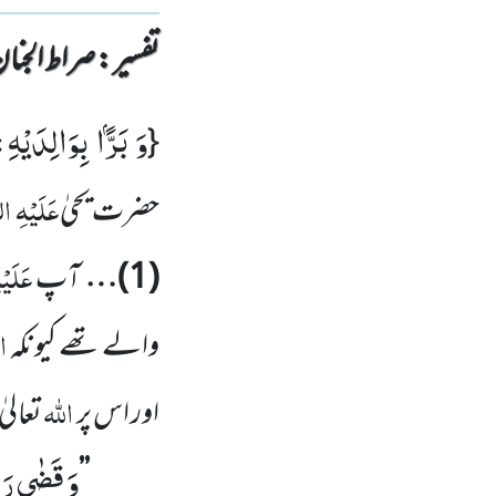
تفسیر : ‎صراط الجنان
وَ بَرًّۢا بِوَالِدَیْهِ
{
:
عَلَیْہِ
ال
حضرت یحیٰ
عَلَیْ
(
1
)…
آپ
ا
والے تھے کیونکہ
اللہ
اور اس پر
تعالی
وَ قَضٰى رَبُّ
’’