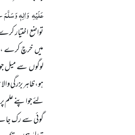
عَلَیْہِ
وَاٰلِہٖ وَسَلَّمَ
نے
تواضع اختیار کرے ،
میں
خرچ کرے ، ا
لوگوں
سے
می
ل جو
ہو، ظاہر بزرگی والا 
لئے جواپنے علم پر
گوئی سے رک جائ