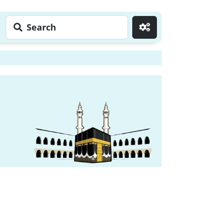
Search
Go