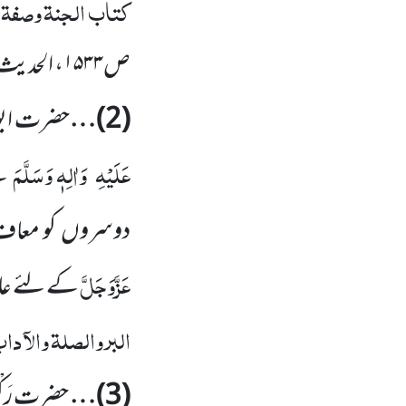
کتاب الجنۃ وصفۃ نع
ص
۱۵۳۳
، الحدی
(
2
)…
حضرت ابو
عَلَیْہِ
وَاٰلِہٖ وَسَلَّمَ
نے
دوسروں
کو معاف
عَزَّوَجَلَّ
کے لئے عاج
البر والصلۃ والآد
(
3
)…
حضرت رَ