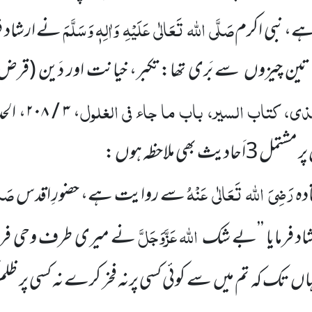
صَلَّی
اللہ
تَعَالٰی
عَلَیْہِ
وَاٰلِہٖ وَسَلَّمَ
، نبی اکرم
نے ارشاد فر
ہ تین چیزوں
سے بَری تھا: تکبر، خیانت اور دَین
(قرض)
ی، کتاب السیر، باب ما جاء فی الغلول
،
۳ / ۲۰۸
، ال
پر مشتمل
3
اَحادیث بھی ملاحظہ ہوں :
رَضِیَ
اللہ
تَعَالٰی
عَنْہُ
صَلّ
دہ
سے روایت ہے، حضورِ اقدس
اللہ
عَزَّوَجَلَّ
د فرمایا ’’بے شک
نے میری طرف وحی فرمائی
ہاں
تک کہ تم میں
سے کوئی کسی پرنہ فخر کرے نہ کسی
پر ظ