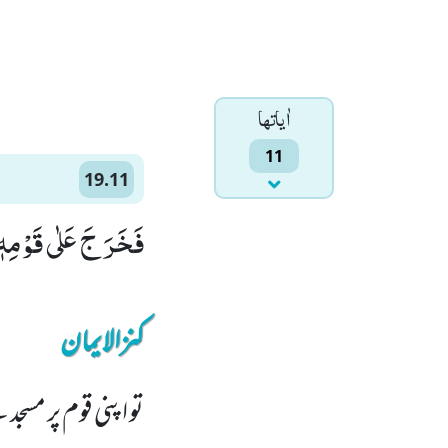
اٰياتها
11
19.11
فَخَرَ جَ عَلٰى قَوْمِهٖ 
کنزالایمان
تو اپنی قوم پر مسجد