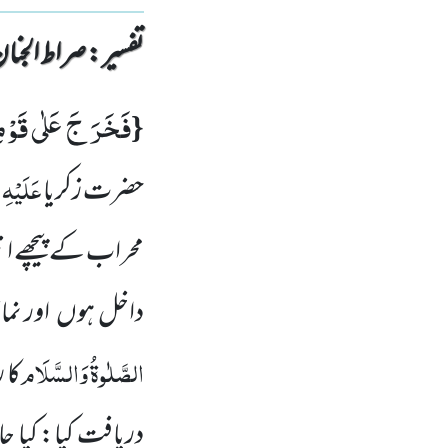
تفسیر : ‎صراط الجنان
فَخَرَ جَ عَلٰى قَوْ
{
عَلَیْہِ
حضرت زکریا
محراب کے پیچھے ان
داخل ہوں
اور نما
الصَّلٰوۃُ وَالسَّلَام
کا 
دریافت کیا: کیا