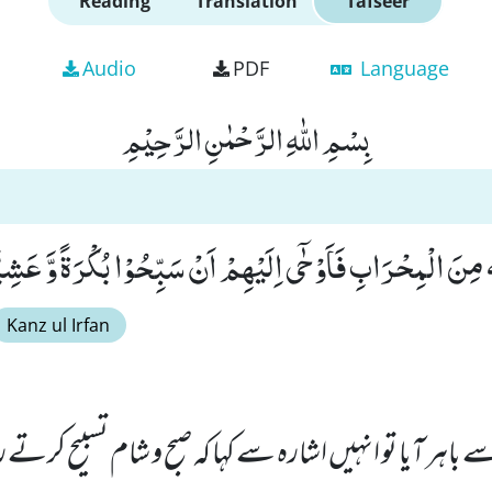
Reading
Translation
Tafseer
Audio
PDF
Language
بِسْمِ اللّٰهِ الرَّحْمٰنِ الرَّحِیْمِ
مِنَ الْمِحْرَابِ فَاَوْحٰۤى اِلَیْهِمْ اَنْ سَبِّحُوْا بُكْرَةً وَّ عَشِیًّا
Kanz ul Irfan
 سے باہر آیا تو انہیں اشارہ سے کہا کہ صبح و شام تسبیح کرتے 