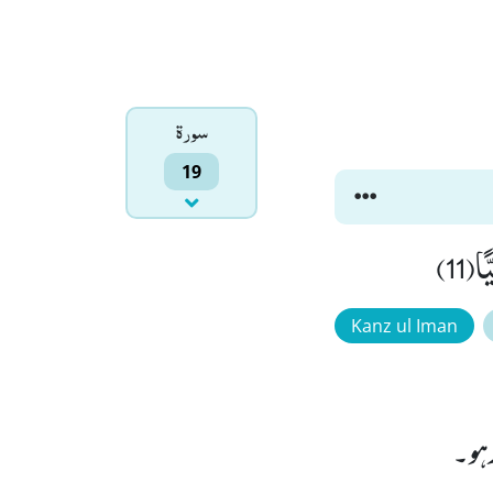
سورۃ
19
(11)
Kanz ul Iman
رہو۔