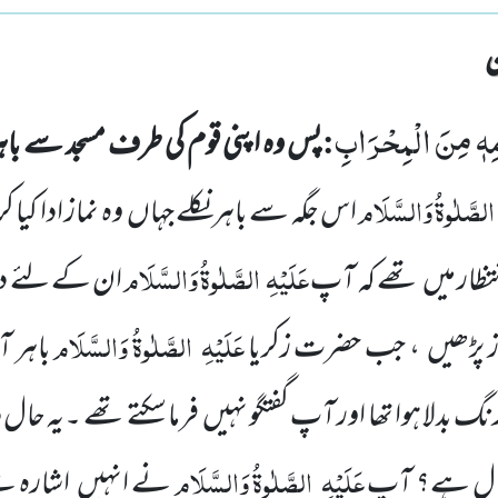
مِهٖ مِنَ الْمِحْرَابِ
:
پس وہ اپنی قوم کی طرف مسجد سے باہ
الصَّلٰوۃُ وَالسَّلَام
اس جگہ سے باہر نکلے جہاں
وہ نماز ادا کی
عَلَیْہِ
الصَّلٰوۃُ وَالسَّلَام
تظار میں
تھے کہ آپ
ان کے لئے در
عَلَیْہِ
الصَّلٰوۃُ وَالسَّلَام
ز پڑھیں
، جب حضرت زکریا
باہر 
رنگ بدلا ہوا تھا اور آپ گفتگو نہیں
فرما سکتے تھے ۔یہ حال د
عَلَیْہِ
الصَّلٰوۃُ وَالسَّلَام
 حال ہے؟ آپ
نے انہیں
اشارہ سے