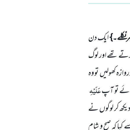
ر نکلے۔}
ایک دن
ا کرتے تھے اور لوگ
وازہ کھولیں
تو وہ
عَلَیْہِ
آئے تو آپ
یکھ کر لوگوں
نے
 کہا کہ صبح و شام