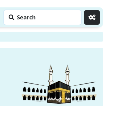
Search
Go