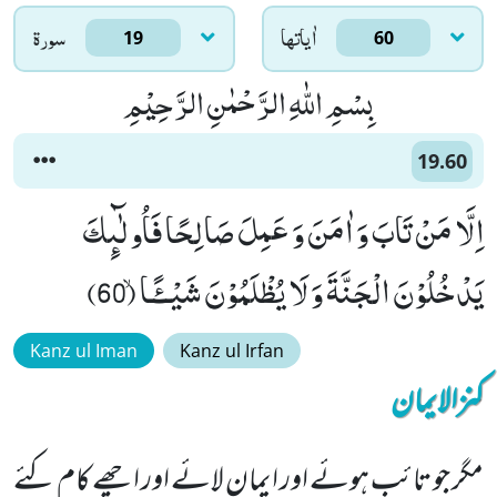
اٰياتها
سورۃ
19
60
بِسْمِ اللّٰهِ الرَّحْمٰنِ الرَّحِیْمِ
19.60
اِلَّا مَنْ تَابَ وَ اٰمَنَ وَ عَمِلَ صَالِحًا فَاُولٰٓىٕكَ
یَدْخُلُوْنَ الْجَنَّةَ وَ لَا یُظْلَمُوْنَ شَیْــٴًـاۙ (60)
Kanz ul Iman
Kanz ul Irfan
کنزالایمان
مگر جو تائب ہوئے اور ایمان لائے اور اچھے کام کئے