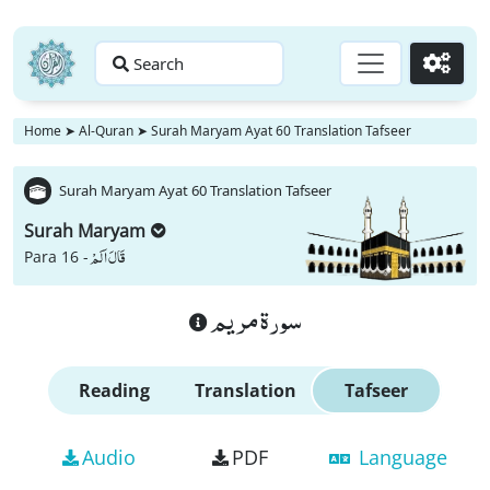
Search
Go
Home
➤
Al-Quran
➤
Surah Maryam Ayat 60 Translation Tafseer
Surah Maryam Ayat 60 Translation Tafseer
Surah Maryam
قَالَ اَلَمْ
Para 16 -
سورة مريم
Reading
Translation
Tafseer
Audio
PDF
Language