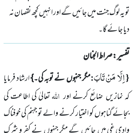
تو یہ لوگ جنت میں جائیں گے اور انہیں کچھ نقصان نہ
دیا جائے گا۔
تفسیر : ‎صراط الجنان
اِلَّا مَنْ تَابَ
:
{
مگر جنہوں
نے توبہ کی۔}
ارشاد فرمایا
اللہ
کہ نمازیں
ضائع کرنے اور
تعالیٰ کی اطاعت کی
بجائے گناہوں کو اختیار کرنے والے تو جہنم کی خوفناک
وادی غی میں
جائیں
گے مگر جنہوں
نے کفر و شرک