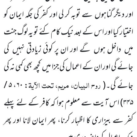
اور دیگر گناہوں
سے توبہ کر لی اور
کفر کی جگہ ایمان کو
اختیار کیا اور اس کے بعد نیک کام کئے تو یہ لوگ جنت
میں
داخل ہوں
گے اور ان پر کوئی زیادتی نہیں
کی
جائے گی اور ان کے اعمال کی جزا میں
کچھ بھی کمی نہ کی
روح البیان، مریم، تحت الآیۃ
جائے گی۔
(
:
۶۰
،
۵ /
۳۴۵
)
اس آیت سے معلوم ہوا کہ کافر کے لئے پہلے
کفر سے بیزاری کا اظہار کرنا، پھر ایمان لانا اور پھر