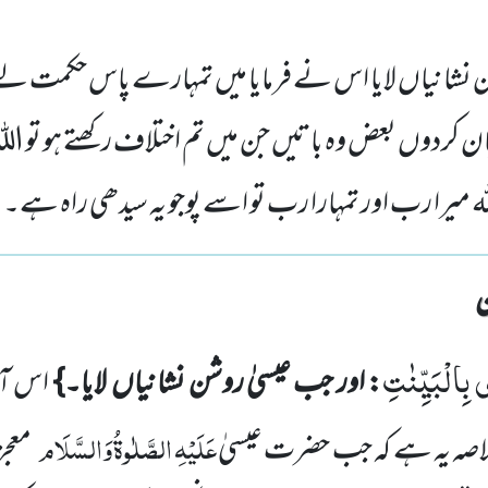
 نشانیاں لایا اس نے فرمایا میں تمہارے پاس حکمت لے ک
 کردوں بعض وہ باتیں جن میں تم اختلاف رکھتے ہو تو اللہ
ہ میرا رب اور تمہارا رب تو اسے پوجو یہ سیدھی راہ ہے۔
ى بِالْبَیِّنٰتِ
: اور جب عیسیٰ روشن نشانیاں لایا۔}
اس آ
عَلَیْہِ
الصَّلٰوۃُ
وَالسَّلَام
خلاصہ یہ ہے کہ جب حضرت عیسیٰ
معج