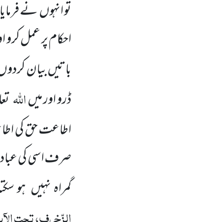
تو انہوں نے فرمای
احکام پر عمل کرو 
باتیں بیان کردوں 
اللہ
ڈرو اور میں
تعا
اطاعت حق کی ا
صرف اسی کی عبادت ک
گمراہ نہیں ہو سکت
الزّخرف، تحت الآی