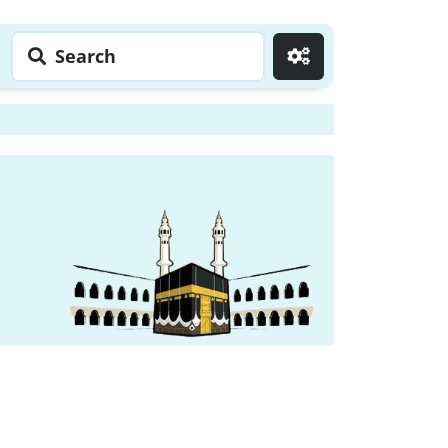
Search
Go