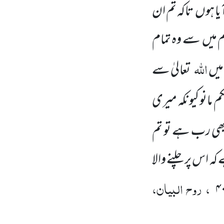
ا ہوں تاکہ تم ان
م میں سے وہ تمام
اللہ
میں
تعالیٰ سے
م مانو کیونکہ میری
 بھی رب ہے تو تم
ہ اس پر چلنے والا
، روح البیان،
۴