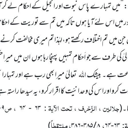
ا: ’’میں تمہارے پاس نبوت اور انجیل کے احکام لے کر آی
اور میں اس لئے آیا ہوں تاکہ میں تم سے توریت کے احکا
جن میں تم اختلاف رکھتے ہو،لہٰذا تم میری مخالفت کرنے 
لیٰ کی طرف سے جو اَحکام تمہیں پہنچا رہا ہوں ان میں میرا حک
اللہ
طاعت ہے۔ بیشک
تعالیٰ میرا بھی رب ہے اور تمہارا
رو اورا س کی وحدانیّت کا اقرار کرو، یہ سیدھا راستہ ہے ک
جلالین ، الزّخرف ، تحت الآیۃ :
، ص
ا۔
(
۶۳
-
۶۴
۰۹
ۃ:
،
، ملتقطاً
)
۳۸۶
-
۳۸۵
/
۸
۶۴
-
۶۳