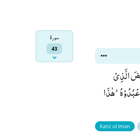
سورۃ
43
َعْضَ الَّذِیْ
رَبِّیْ وَ رَبُّكُمْ فَاعْبُدُوْهُؕ-هٰذَا
Kanz ul Iman