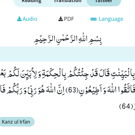
Reading
Translation
Tafseer
Audio
PDF
Language
بِسْمِ اللّٰهِ الرَّحْمٰنِ الرَّحِیْمِ
بِالْبَیِّنٰتِ قَالَ قَدْ جِئْتُكُمْ بِالْحِكْمَةِ وَ لِاُبَیِّنَ لَكُمْ ب
تَخْتَلِفُوْنَ فِیْهِۚ-فَاتَّقُوا اللّٰهَ وَ اَطِیْعُوْنِ(63) اِنَّ اللّٰهَ هُوَ 
6)
Kanz ul Irfan