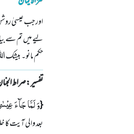
کنزالایمان
اور جب عیسیٰ روشن
لیے میں تم سے بیان
حکم مانو۔ بیشک الل
تفسیر : ‎صراط الجنان
وَ لَمَّا جَآءَ عِیْسٰ
{
بعد والی آیت کا 