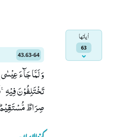
اٰياتها
63
43.63-64
وَ لَمَّا جَآءَ عِیْسٰى 
صِرَاطٌ مُّسْتَقِیْمٌ(4