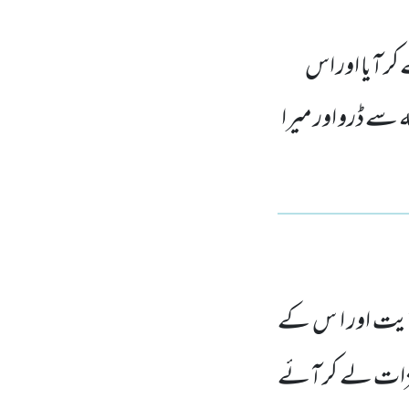
ر آیا اور اس
 سے ڈرو اور میرا
یت اور ا س کے
زات لے کر آئے