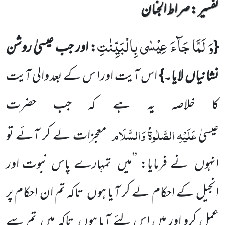
تفسیر : ‎صراط الجنان
وَ لَمَّا جَآءَ عِیْسٰى بِالْبَیِّنٰتِ
{
: اور جب عیسیٰ روشن
نشانیاں لایا۔}
اس آیت اور ا س کے بعد والی آیت
کا خلاصہ یہ ہے کہ جب حضرت
عَلَیْہِ
الصَّلٰوۃُ
وَالسَّلَام
عیسیٰ
معجزات لے کر آئے تو
انہوں نے فرمایا: ’’میں تمہارے پاس نبوت اور
انجیل کے احکام لے کر آیا ہوں تاکہ تم ان احکام پر
عمل کرو اور میں اس لئے آیا ہوں تاکہ میں تم سے