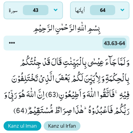
اٰياتها
سورۃ
43
64
بِسْمِ اللّٰهِ الرَّحْمٰنِ الرَّحِیْمِ
43.63-64
وَ لَمَّا جَآءَ عِیْسٰى بِالْبَیِّنٰتِ قَالَ قَدْ جِئْتُكُمْ
بِالْحِكْمَةِ وَ لِاُبَیِّنَ لَكُمْ بَعْضَ الَّذِیْ تَخْتَلِفُوْنَ
فِیْهِۚ-فَاتَّقُوا اللّٰهَ وَ اَطِیْعُوْنِ(63) اِنَّ اللّٰهَ هُوَ رَبِّیْ وَ
رَبُّكُمْ فَاعْبُدُوْهُؕ-هٰذَا صِرَاطٌ مُّسْتَقِیْمٌ(64)
Kanz ul Iman
Kanz ul Irfan