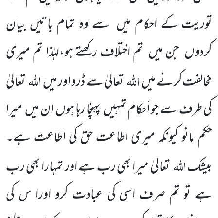
توریت کے احکام میں سے وہ تمام باتیں بیان
کردوں جن میں تم اختلاف رکھتے ہو،لہٰذا تم میری
اللہ
اللہ
مخالفت کرنے میں
تعالیٰ سے ڈرو اور میں
تعالیٰ
کی طرف سے جو اَحکام تمہیں پہنچا رہا ہوں ان میں میرا
حکم مانو کیونکہ میری اطاعت حق کی اطاعت ہے۔
اللہ
بیشک
تعالیٰ میرا بھی رب ہے اور تمہارا بھی رب
ہے تو تم صرف اسی کی عبادت کرو اورا س کی