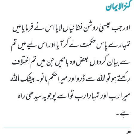
کنزالایمان
اور جب عیسیٰ روشن نشانیاں لایا اس نے فرمایا میں
تمہارے پاس حکمت لے کر آیا اور اس لیے میں تم
سے بیان کردوں بعض وہ باتیں جن میں تم اختلاف
رکھتے ہو تو اللہ سے ڈرو اور میرا حکم مانو۔ بیشک اللہ
میرا رب اور تمہارا رب تو اسے پوجو یہ سیدھی راہ
ہے۔