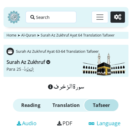
Search
Go
Home
➤
Al-Quran
➤
Surah Az Zukhruf Ayat 64 Translation Tafseer
Surah Az Zukhruf Ayat 63-64 Translation Tafseer
Surah Az Zukhruf
اِلَیْهِ یُرَدُّ
Para 25 -
سورة الزخرف
Reading
Translation
Tafseer
Audio
PDF
Language