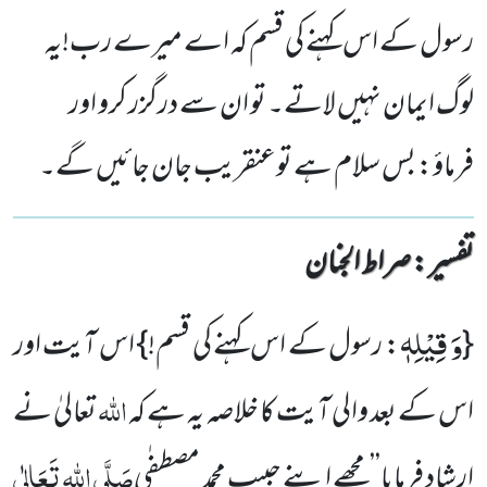
رسول کے اس کہنے کی قسم کہ اے میرے رب!یہ
لوگ ایمان نہیں لاتے۔ تو ان سے درگزر کرو اور
فرماؤ: بس سلام ہے توعنقریب جان جائیں گے۔
تفسیر : ‎صراط الجنان
وَ قِیْلِهٖ
{
: رسول کے اس کہنے کی قسم!} اس آیت اور
اللہ
اس کے بعد والی آیت کا خلاصہ یہ ہے کہ
تعالیٰ نے
صَلَّی اللہ تَعَالٰی
ارشاد فرمایا’’مجھے اپنے حبیب محمد مصطفٰی