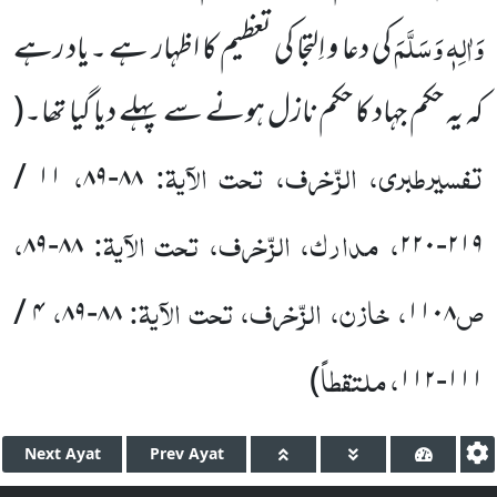
وَاٰلِہٖ وَسَلَّمَ
کی دعا و اِلتجا کی تعظیم کا اظہار ہے ۔یاد رہے
کہ یہ حکم جہاد کا حکم نازل ہونے سے پہلے دیا گیا تھا۔
(
تفسیرطبری، الزّخرف، تحت الآیۃ:
،
۱۱ /
۸۸-۸۹
، مدارک، الزّخرف، تحت الآیۃ:
،
۸۸-۸۹
۲۱۹-۲۲۰
ص
، خازن، الزّخرف، تحت الآیۃ:
،
۴ /
۸۸-۸۹
۱۱۰۸
، ملتقطاً
)
۱۱۱-۱۱۲
Next
Ayat
Prev
Ayat