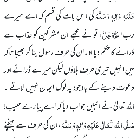
عَلَیْہِ وَاٰلِہٖ وَسَلَّمَ
کی ا س بات کی قسم کہ اے میرے
عَزَّوَجَلَّ
رب!
، تو نے مجھے ان مشرکین کو عذاب سے
ڈرانے کا حکم دیا اور ان کی طرف رسول بنا کر بھیجا تاکہ
میں انہیں تیری طرف بلاؤں لیکن میرے ڈرانے اور
دعوت دینے کے باوجود یہ لوگ ایمان نہیں لاتے ۔
اللہ
تعالیٰ نے انہیں جواب دیا کہ اے پیارے حبیب!
صَلَّی اللہ تَعَالٰی عَلَیْہِ وَاٰلِہٖ وَسَلَّمَ
، ان کی طرف سے پہنچنے