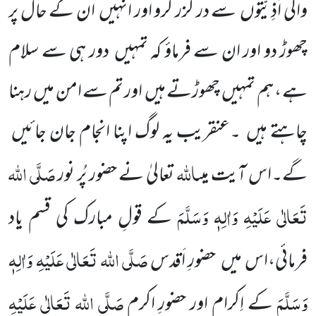
والی اَذِیَّتوں سے در گُزر کرو اور انہیں ان کے حال پر
چھوڑ دو اور ان سے فرماؤ کہ تمہیں دور ہی سے سلام
ہے ، ہم تمہیں چھوڑتے ہیں اور تم سے امن میں رہنا
چاہتے ہیں ۔عنقریب یہ لوگ اپنا انجام جان جائیں
اللہ
صَلَّی اللہ
گے۔اس آیت میں
تعالیٰ نے حضور پُر نور
تَعَالٰی عَلَیْہِ وَاٰلِہٖ وَسَلَّمَ
کے قولِ مبارک کی قسم یاد
صَلَّی اللہ تَعَالٰی عَلَیْہِ وَاٰلِہٖ
فرمائی،اس میں حضورِ اَقدس
وَسَلَّمَ
صَلَّی اللہ تَعَالٰی عَلَیْہِ
کے اِکرام اور حضورِ اکرم