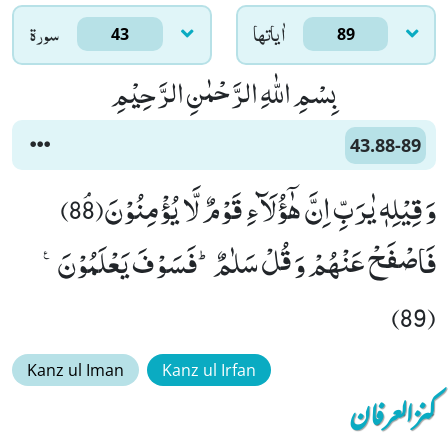
اٰياتها
سورۃ
43
89
بِسْمِ اللّٰهِ الرَّحْمٰنِ الرَّحِیْمِ
43.88-89
وَ قِیْلِهٖ یٰرَبِّ اِنَّ هٰۤؤُلَآءِ قَوْمٌ لَّا یُؤْمِنُوْنَﭥ(88)
فَاصْفَحْ عَنْهُمْ وَ قُلْ سَلٰمٌؕ-فَسَوْفَ یَعْلَمُوْنَ۠
(89)
Kanz ul Iman
Kanz ul Irfan
کنزالعرفان