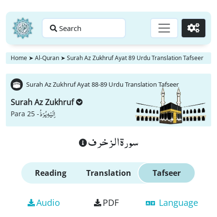
Search
Go
Home
➤
Al-Quran
➤
Surah Az Zukhruf Ayat 89 Urdu Translation Tafseer
Surah Az Zukhruf Ayat 88-89 Urdu Translation Tafseer
Surah Az Zukhruf
اِلَیْهِ یُرَدُّ
Para 25 -
سورة الزخرف
Reading
Translation
Tafseer
Audio
PDF
Language