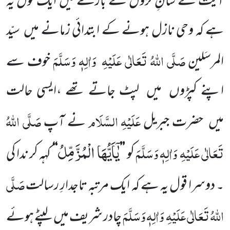
آیت کے
شانِ نزول کے بارے میں ایک قول یہ
ہے کہ وحی
نازل ہونے کے ابتدائی زمانے میں
سیّد
صَلَّی اللّٰہُ تَعَالٰی عَلَیْہِ
وَاٰلِہٖ وَسَلَّمَ
المرسَلین
خوف سے
اپنے کپڑوں
میں
لپٹ جاتے
تھے ،ایسی حالت
عَلَیْہِ السَّلَام
صَلَّی اللّٰہُ
میں
حضرت جبریل
نے آپ
یٰۤاَیُّهَا الْمُزَّمِّلُ
تَعَالٰی عَلَیْہِ
وَاٰلِہٖ وَسَلَّمَ
کو
’’
‘‘
کہہ کر ندا
کی
صَلَّی
۔ دوسرا قول یہ ہے کہ ایک مرتبہ تاجدارِ رسالت
اللّٰہُ تَعَالٰی عَلَیْہِ
وَاٰلِہٖ وَسَلَّمَ
چادر شریف میں
لپٹے ہوئے