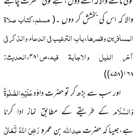
کوئی مانگنے والا کہ اسے دوں ، ہے کوئی مغفرت چاہنے
مسلم،کتاب صلاۃ
والا کہ اس کی بخشش کر دوں ۔
(
المسافرین وقصرہا،باب الترغیب فی الدعاء والذکر فی
آخر اللیل والاجابۃ فیہ،ص
،الحدیث:
۳۸۱
)
۱۶۸(۷۵۸)
عَلَیْہِ
الصَّلٰوۃُ
اور سب سے بڑھ کر تو حضرت داؤد
وَالسَّلَام
کے طریقے کے مطابق نماز ادا کرنا
عبداللّٰہ
رَضِیَ اللّٰہُ تَعَالٰی
ہے،جیسا کہ حضرت
بن عمرو