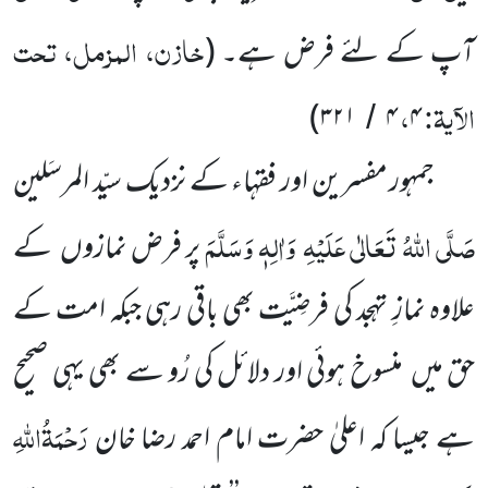
خازن، المزمل، تحت
آپ کے لئے فرض ہے۔
(
الآیۃ:
،
)
۳۲۱
۴
۴
/
جمہور مفسرین اور فقہاء کے نزدیک سیّد المرسَلین
صَلَّی اللّٰہُ تَعَالٰی عَلَیْہِ
وَاٰلِہٖ
وَسَلَّمَ
پر فرض نمازوں
کے
علاوہ نمازِ
تہجد کی فرضِیَّت
بھی باقی رہی جبکہ امت کے
حق میں
منسوخ ہوئی اور دلائل کی رُو سے بھی یہی صحیح
رَحْمَۃُاللّٰہِ
ہے جیسا کہ اعلیٰ حضرت
امام احمد رضا خان