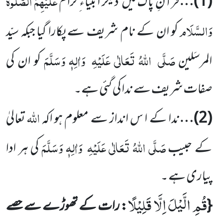
عَلَیْہِمُ الصَّلٰوۃُ
(
1
)…
قرآنِ پاک میں
دیگر انبیاء ِکرام
وَالسَّلَام
کو ان کے نام شریف سے پکارا گیا جبکہ سیّد
صَلَّی
اللّٰہُ تَعَالٰی عَلَیْہِ
وَاٰلِہٖ وَسَلَّمَ
المرسَلین
کو ان کی
صفات شریف سے ندا کی گئی ہے۔
اللّٰہ
(
2
)…
ندا کے ا س انداز سے معلوم ہو اکہ
تعالیٰ
صَلَّی اللّٰہُ تَعَالٰی عَلَیْہِ
وَاٰلِہٖ وَسَلَّمَ
کے حبیب
کی ہر ادا
پیاری ہے ۔
قُمِ الَّیْلَ اِلَّا قَلِیْلًا
{
: رات کے تھوڑے سے حصے