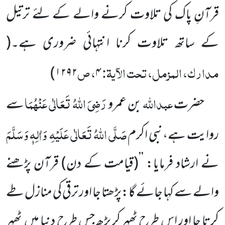
قرآنِ پاک کی تلاوت کرنے والے
کے لئے ترتیل
کے ساتھ تلاوت کرنا انتہائی ضروری ہے۔
(
مدارک، المزمل، تحت الآیۃ:
، ص
)
۱۲۹۲
۴
عبداللّٰہ
رَضِیَ اللّٰہُ تَعَالٰی عَنْہُمَا
حضرت
بن عمرو
سے
صَلَّی اللّٰہُ تَعَالٰی عَلَیْہِ
وَاٰلِہٖ وَسَلَّمَ
روایت ہے،نبی اکرم
نے ارشاد فرمایا: ’’
(قیامت کے دن)
قرآن پڑھنے
والے سے کہا جائے گا:پڑھتا جا اور ترقی کی منازل طے
کرتا جا اور اس طرح ٹھہر کر پڑھ جس طرح دنیا میں
ٹھہر