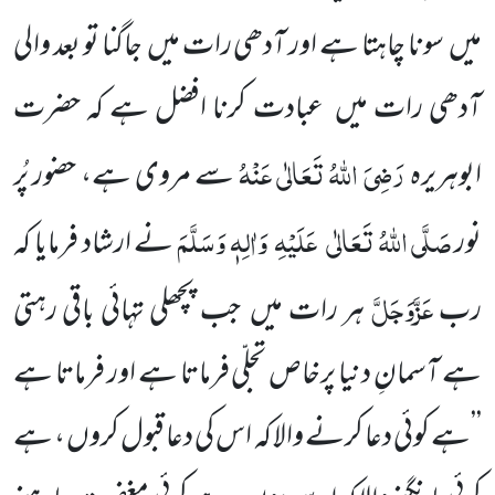
میں
سونا چاہتا ہے اور آدھی رات میں
جاگنا تو بعد والی
آدھی رات میں
عبادت کرنا افضل ہے کہ حضرت
رَضِیَ اللّٰہُ تَعَالٰی عَنْہُ
ابوہریرہ
سے مروی ہے، حضور پُر
صَلَّی اللّٰہُ تَعَالٰی
عَلَیْہِ
وَاٰلِہٖ وَسَلَّمَ
نور
نے ارشاد فرمایا کہ
عَزَّوَجَلَّ
رب
ہر رات میں
جب پچھلی تہائی باقی رہتی
ہے آسمانِ دنیا پرخاص تجلّی فرماتا
ہے اور فرماتا ہے
’’ہے کوئی دعا کرنے والا کہ اس کی دعا قبول کروں ، ہے