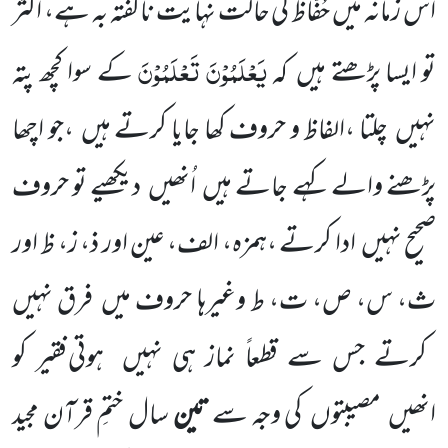
اس زمانہ میں حُفّاظ کی حالت نہایت ناگُفتہ بہ ہے، اکثر
یَعْلَمُوْنَ تَعْلَمُوْنَ
تو ایسا پڑھتے ہیں
کہ
کے سوا کچھ پتہ
نہیں
چلتا ،الفاظ و حروف کھا جایا کرتے ہیں
،جو اچھا
پڑھنے والے کہے جاتے ہیں
اُنھیں
دیکھیے تو حروف
صحیح نہیں
ادا کرتے ،ہمزہ، الف، عین اور ذ، ز، ظ اور
ث، س، ص، ت، ط وغیرہا حروف میں
فرق
نہیں
کرتے جس سے قطعاً نماز ہی نہیں
ہوتی فقیر کو
انھیں
مصیبتوں
کی وجہ سے
تین
سال ختمِ قرآن مجید