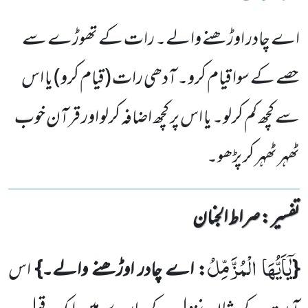
اے چادر اوڑھنے والے۔ رات کے تھوڑے سے
حصے کے سوا قیام کرو۔ آدھی رات (قیام کرو) یا اس
سے کچھ کم کرلو۔ یا اس پر کچھ اضافہ کرلو اور قرآن خوب
ٹھہر ٹھہر کر پڑھو۔
تفسیر : ‎صراط الجنان
یٰۤاَیُّهَا الْمُزَّمِّلُ
{
: اے چادر اوڑھنے والے۔}
اس