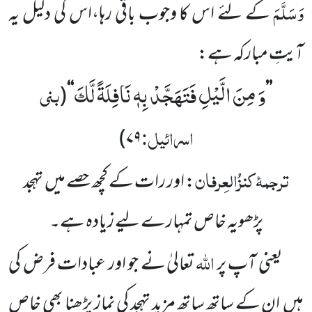
وَسَلَّمَ
کے لئے اس کا وجوب باقی رہا،اس کی دلیل یہ
آیتِ مبارکہ ہے:
وَ مِنَ الَّیْلِ فَتَهَجَّدْ بِهٖ نَافِلَةً لَّكَ
بنی
(
‘‘
’’
اسرائیل:
)
۷۹
ترجمۂ
کنزُالعِرفان
: اور رات کے کچھ حصے میں
تہجد
پڑھو
یہ خاص تمہارے لیے زیادہ ہے۔
اللّٰہ
یعنی آپ پر
تعالیٰ نے جو اور عبادات فرض کی
ہیں
ان کے ساتھ ساتھ مزید تہجد کی نماز پڑھنا بھی خاص