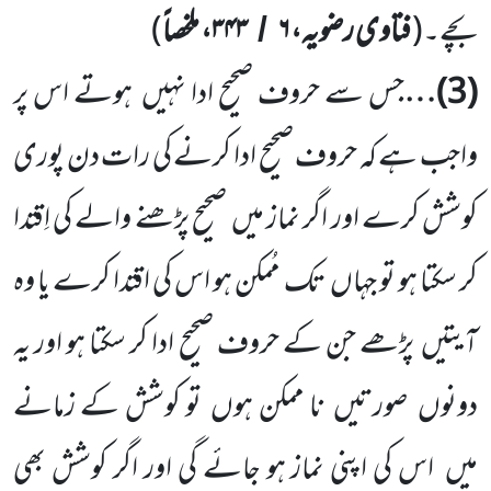
بچے۔
(
فتاوی رضویہ،
۶
۳۴۳، ملخصاً
)
/
(
3
)…
جس سے حروف صحیح ادا نہیں
ہوتے اس پر
واجب ہے کہ حروف صحیح ادا کرنے کی رات دن پوری
کوشش کرے اور اگر نماز میں
صحیح پڑھنے والے کی اِقتدا
کر سکتا ہو تو جہاں
تک مُمکن ہو اس کی اقتدا کرے یا وہ
آیتیں
پڑھے جن کے حروف صحیح ادا کر سکتا ہو اور یہ
دونوں
صورتیں
نا ممکن ہوں
تو کوشش کے زمانے
میں
اس کی اپنی نماز ہو جائے گی اور اگر کوشش بھی