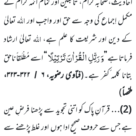
اَحادیث،صحابہ ٔکرام، تابعین اور تمام ائمہ ٔکرام کے
اللّٰہ
مکمل اِجماع کی وجہ سے
حق اور واجب اور
تعالیٰ
اللّٰہ
کے دین اور شریعت کا علم ہے،
تعالیٰ ارشاد
وَ رَتِّلِ الْقُرْاٰنَ تَرْتِیْلًا
فرماتا ہے
’’
‘‘
اسے مُطْلَقاً ناحق
بتانا کلمہ ٔکفر ہے۔
(
فتاوی رضویہ،
۶
۳۲۲
۳۲۳،
-
/
ملخصاً
)
(
2
)…
قرآنِ پاک کو اتنی تجوید سے پڑھنا فرضِ عین
ہے جس سے حروف صحیح ادا ہوں
اور غلط پڑھنے سے