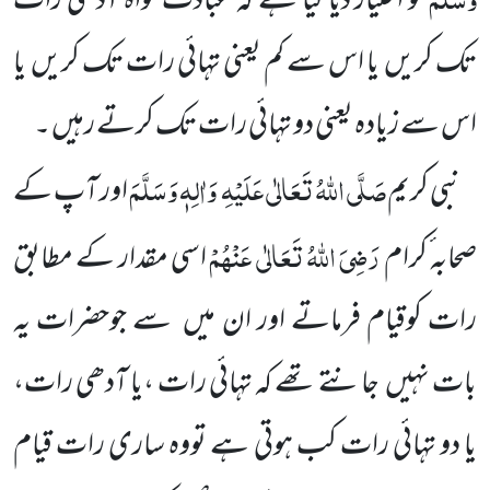
کو اختیار دیا گیا ہے کہ عبادت
خواہ آدھی رات
تک کریں
یا اس
سے کم یعنی تہائی رات تک کریں
یا
اس سے زیادہ یعنی دو تہائی رات تک کرتے رہیں ۔
صَلَّی اللّٰہُ تَعَالٰی عَلَیْہِ
وَاٰلِہٖ وَسَلَّمَ
نبی کریم
اور آپ کے
رَضِیَ اللّٰہُ تَعَالٰی عَنْہُمْ
صحابہ ٔکرام
اسی مقدار کے مطابق
رات کو
قیام فرماتے اور ان میں
سے جوحضرات یہ
بات نہیں
جانتے تھے کہ تہائی رات ،یا آدھی رات،
یا دو تہائی رات کب ہوتی ہے تووہ ساری رات قیام