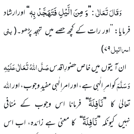
وَ مِنَ الَّیْلِ فَتَهَجَّدْ بِهٖ
وَقَالَ
تَعَالٰی :
’’
‘‘
اور ارشاد
بنی
فرمایا: ’’اور رات کے کچھ حصے میں
تہجد پڑھو۔
(
اسرائیل
)
۷۹
صَلَّی اللّٰہُ تَعَالٰی عَلَیْہِ
ان آیتوں
میں
خاص حضورِاقدس
وَسَلَّمَ
اللّٰہ
کو امر ِالٰہی ہے، اور امرا ِلٰہی مفید ِوجوب، اور
نَافِلَةً
تعالیٰ
کا
’’
‘‘
فرمانا اس وجوب کے مُنافی
نَافِلَةً
نہیں
کیونکہ
’’
‘‘
کا معنی ہے زائدہ، اب اس