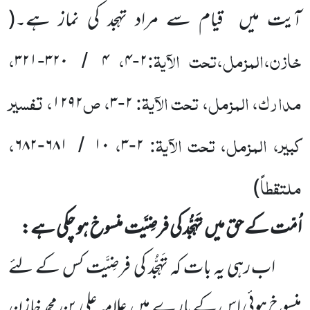
آیت میں
قیام سے مراد تہجد کی نماز ہے۔
(
خازن،المزمل،تحت الآیۃ:
،
،
۳۲۱
۳۲۰
۴
۴
۲
-
/
-
مدارک، المزمل، تحت الآیۃ:
، ص
، تفسیر
۱۲۹۲
۳
۲
-
کبیر، المزمل، تحت الآیۃ:
،
،
۶۸۲
۶۸۱
۱۰
۳
۲
-
/
-
ملتقطاً
)
اُمّت کے حق میں
تَہَجُّد کی فرضِیَّت منسوخ ہو چکی ہے:
اب رہی یہ بات کہ تَہَجُّد کی فرضِیَّت کس کے لئے
منسوخ
ہوئی اس کے بارے میں
علامہ علی بن محمد خازن