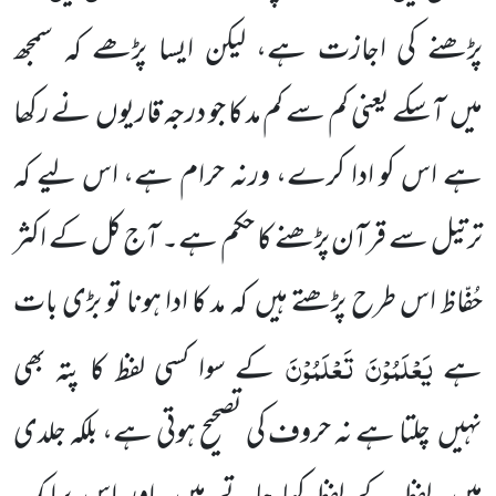
پڑھنے کی اجازت ہے، لیکن ایسا پڑھے کہ سمجھ
میں
آسکے یعنی کم سے کم مد کا جو درجہ قاریوں
نے رکھا
ہے اس کو ادا کرے، ورنہ حرام ہے، اس لیے کہ
ترتیل سے قرآن پڑھنے کا حکم ہے۔ آج کل کے اکثر
حُفّاظ اس طرح پڑھتے ہیں
کہ مد کا ادا ہونا تو بڑی بات
یَعْلَمُوْنَ تَعْلَمُوْنَ
ہے
کے سوا کسی لفظ کا پتہ بھی
نہیں
چلتا ہے نہ حروف کی تصحیح ہوتی ہے، بلکہ جلدی