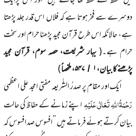
میں
لفظ کے لفظ کھا جاتے ہیں
اور اس پرایک
دوسرے سے فخر ہوتا ہے کہ فلاں
اس قدر جلد پڑھتا
ہے، حالانکہ اس طرح قرآن مجید پڑھنا حرام اور سخت
حرام ہے۔
(
بہار شریعت، حصہ سوم، قرآن مجید
پڑھنے کا بیان،
۱
۵۴۷، ملخصاً
)
/
ایک اور مقام پر صدرُ الشَّریعہ مفتی امجد علی اعظمی
رَحْمَۃُاللّٰہِ تَعَالٰی عَلَیْہِ
اپنے زمانے کے حفاظ کی حالت
بیان کرتے ہوئے فرماتے ہیں
’’ افسوس صد افسوس کہ