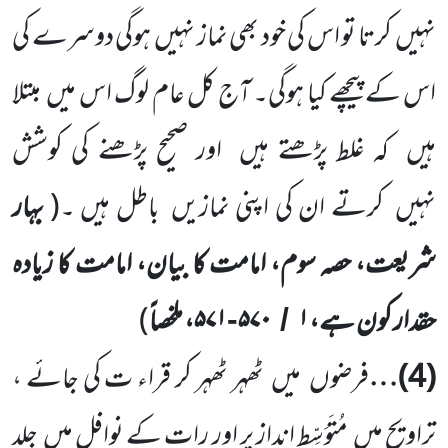
نہیں
کرتا تو اس کی خود بھی نماز نہیں
ہوگی دوسرے کی
اس کے پیچھے کیا ہوگی۔ آج کل عام لوگ اس میں
مبتلا
ہیں
کہ غلط پڑھتے ہیں
اور صحیح پڑھنے کی کوشش
نہیں
کرتے ان کی اپنی نمازیں
باطل ہیں ۔
(
بہار
شریعت، حصہ سوم، امامت کا بیان، امامت کا زیادہ
حقدار کون ہے،
۱
۵۷۰
۵۷۱، ملخصاً
)
-
/
(
4
)…
فرضوں
میں
ٹھہر ٹھہر کر قراء ت کی جائے ،
تراویح میں
مُتَوَسِّط انداز پر اور رات کے نوافل میں
جلد