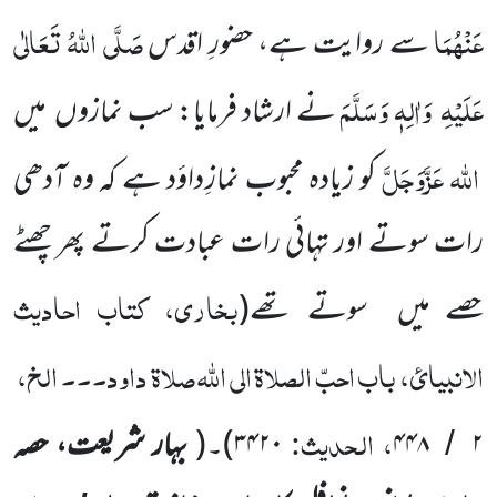
عَنْہُمَا
صَلَّی اللّٰہُ تَعَالٰی
سے روایت ہے،
حضورِ اقدس
عَلَیْہِ
وَاٰلِہٖ وَسَلَّمَ
نے ارشاد فرمایا: سب
نمازوں
میں
اللّٰہ
عَزَّوَجَلَّ
کو زیادہ محبوب
نمازِ داؤد ہے کہ وہ آدھی
رات سوتے اور تہائی رات عبادت کرتے پھر چھٹے
بخاری، کتاب احادیث
حصے میں
سوتے تھے
(
الانبیائ، باب احبّ الصلاۃ الی اللّٰہ صلاۃ داود۔۔۔ الخ،
، الحدیث:
۲
۴۴۸
۳۴۲۰
)
۔
(
بہار شریعت، حصہ
/