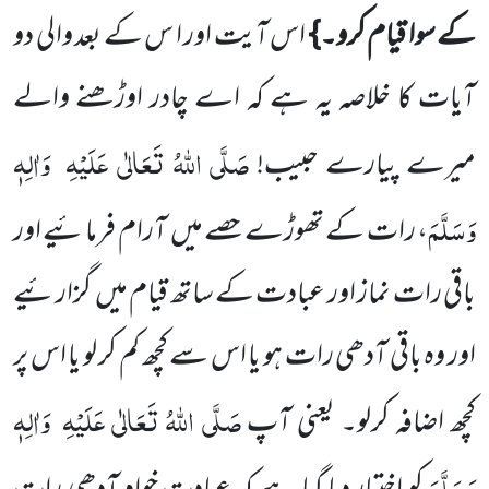
کے سوا قیام کرو۔}
اس آیت اور ا س کے بعد والی دو
آیات کا خلاصہ یہ ہے کہ اے چادر اوڑھنے والے
صَلَّی اللّٰہُ تَعَالٰی عَلَیْہِ
وَاٰلِہٖ
میرے پیارے حبیب!
وَسَلَّمَ
، رات کے تھوڑے حصے میں
آرام فرمائیے اور
باقی رات نماز اور عبادت کے ساتھ قیام میں
گزارئیے
اور وہ باقی آدھی رات ہو یا اس سے کچھ کم کر لو یا اس
پر
صَلَّی اللّٰہُ تَعَالٰی عَلَیْہِ
وَاٰلِہٖ
کچھ اضافہ کرلو۔ یعنی آپ
وَسَلَّمَ