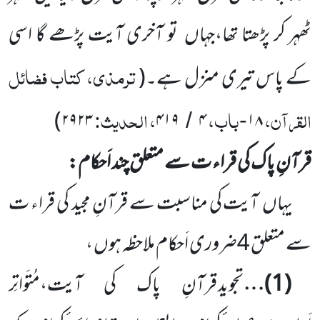
ٹھہر کر پڑھتا تھا،جہاں
تو آخری آیت پڑھے گا اسی
ترمذی، کتاب فضائل
کے پاس تیری منزل ہے۔
(
القرآن،
باب،
، الحدیث:
)
۲۹۲۳
۴۱۹
۴
۱۸
/
-
قرآنِ پاک کی قراء ت سے متعلق چند اَحکام:
یہاں
آیت کی مناسبت سے قرآنِ مجید کی قراء ت
سے متعلق
4
ضروری اَحکام ملاحظہ ہوں ،
(
1
)…
تجوید قرآنِ پاک کی آیت،مُتَواتِر