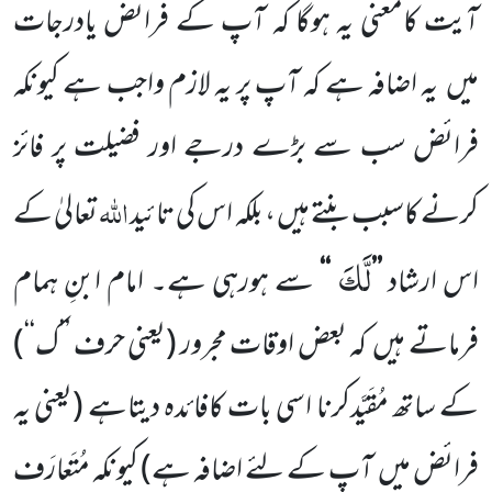
آیت کامعنی یہ ہوگا کہ آپ
کے فرائض یادرجات
میں
یہ اضافہ ہے کہ آپ پر یہ لازم واجب ہے کیونکہ
فرائض سب سے بڑے درجے اور فضیلت پر فائز
اللّٰہ
کرنے کاسبب بنتے ہیں ، بلکہ اس کی تائید
تعالیٰ کے
لَّكَ
اس ارشاد
’’
‘‘
سے ہورہی ہے۔ امام ابنِ ہمام
فرماتے ہیں
کہ بعض اوقات مجرور
(یعنی حرف ’’ک‘‘)
کے ساتھ مُقَیَّدکرنا اسی بات کافائدہ دیتاہے
(یعنی یہ
فرائض میں
آپ کے لئے اضافہ ہے)
کیونکہ مُتَعارَف