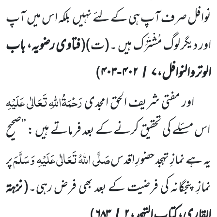
نوافل صرف آپ ہی کے لئے نہیں
بلکہ اس میں
آپ
اور دیگر لوگ مُشْتَرَک ہیں ۔
(ت)
(
فتاوی رضویہ، باب
الوتر والنوافل،
۷
۴۰۲
۴۰۳
)
-
/
رَحْمَۃُاللّٰہِ تَعَالٰی عَلَیْہِ
اور مفتی شریف الحق امجدی
اس مسئلے کی تحقیق کرنے کے بعد فرماتے ہیں : ’’صحیح
صَلَّی اللّٰہُ تَعَالٰی عَلَیْہِ
وَسَلَّمَ
یہ ہے نمازِ
تہجد حضورِ اقدس
پر
نمازِ پنجگانہ کی فرضیت کے بعد بھی فرض رہی۔
(
نزہۃ
القاری، کتاب التہجد،
۲
۶۸۳
)
/