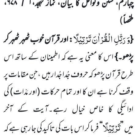
چہارم، سنن ونوافل کا بیان، نماز تہجد،
۱
۶۷۸،
/
ملخصاً
)
وَ رَتِّلِ الْقُرْاٰنَ تَرْتِیْلًا
{
: اور قرآن خوب ٹھہر ٹھہر کر
پڑھو۔}
اس کا معنی یہ ہے کہ اطمینان کے
ساتھ اس
طرح قرآن پڑھو کہ حروف جُدا جُدا رہیں
،جن مقامات پر
وقف کرنا ہے ان کا اور تمام حرکات
(اور مَدّات)
کی
ادائیگی کا خاص خیال
رہے۔آیت کے آخر
تَرْتِیْلًا
میں
’’
‘‘
فرما کر اس بات کی تاکید کی جا رہی ہے کہ