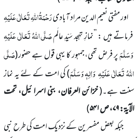
رَحْمَۃُاللّٰہِ تَعَالٰی عَلَیْہِ
اور مفتی نعیم الدین مراد آبادی
صَلَّی اللّٰہُ تَعَالٰی عَلَیْہِ
فرماتے ہیں : ’’نمازِ تہجد
سَیّدِ عالَم
وَسَلَّمَ
صَلَّی
پر
فرض تھی،جمہور کا یہی قول ہے حضور
(
اللّٰہُ تَعَالٰی عَلَیْہِ
وَاٰلِہٖ وَسَلَّمَ
)
کی امت کے لئے یہ نماز
سنت ہے۔
(
خزائن العرفان، بنی اسرا ئیل، تحت
الآیۃ:
۷۹
، ص
۵۴۱
)
جبکہ بعض مفسرین کے نزدیک امت کی طرح نبی