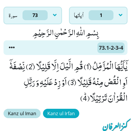
اٰياتها
سورۃ
73
1
بِسْمِ اللّٰهِ الرَّحْمٰنِ الرَّحِیْمِ
73.1-2-3-4
یٰۤاَیُّهَا الْمُزَّمِّلُۙ (1) قُمِ الَّیْلَ اِلَّا قَلِیْلًاۙ (2) نِّصْفَهٗۤ
اَوِ انْقُصْ مِنْهُ قَلِیْلًاۙ (3) اَوْ زِدْ عَلَیْهِ وَ رَتِّلِ
الْقُرْاٰنَ تَرْتِیْلًاﭤ(4)
Kanz ul Iman
Kanz ul Irfan
کنزالعرفان