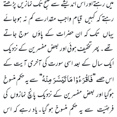
میں
رہتے اور اس اندیشے سے صبح تک نمازیں
پڑھتے
رہتے کہ کہیں
قیام واجب مقدارسے کم نہ ہوجائے
یہاں
تک کہ ان حضرات کے پاؤں
سوج جاتے
تھے۔ پھر تخفیف ہوئی اور بعض مفسرین کے نزدیک
ایک سال کے بعد اسی سورت کی آخری آیت کے
فَاقْرَءُوْا مَا تَیَسَّرَ مِنْهُ
اس حصے
’’
‘‘
سے یہ حکم منسوخ
ہوگیا اور بعض مفسرین کے نزدیک پانچ نمازوں
کی
فرضِیّت
سے یہ حکم منسوخ ہو گیا۔یاد رہے کہ اس