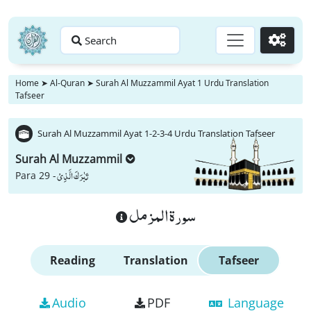
Search
Go
Home
➤
Al-Quran
➤
Surah Al Muzzammil Ayat 1 Urdu Translation
Tafseer
Surah Al Muzzammil Ayat 1-2-3-4 Urdu Translation Tafseer
Surah Al Muzzammil
تَبٰرَكَ الَّذِیْ
Para 29 -
سورة المزمل
Reading
Translation
Tafseer
Audio
PDF
Language