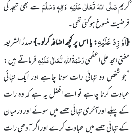
صَلَّی اللّٰہُ تَعَالٰی عَلَیْہِ
وَاٰلِہٖ وَسَلَّمَ
ٔکریم
سے بھی تہجد کی
فرضیت
منسوخ ہو گئی تھی۔
اَوْ زِدْ عَلَیْهِ
{
: یا اس پر کچھ اضافہ کرلو۔}
صدرُ الشریعہ
رَحْمَۃُاللّٰہِ تَعَالٰی عَلَیْہِ
مفتی امجد علی اعظمی
فرماتے ہیں :
’’جو شخص دو
تہائی رات سونا چاہے اور ایک تہائی
عبادت کرنا چاہے تو اسے افضل یہ ہے کہ وہ رات
کے پہلے اورآخری تہائی حصے میں
سوئے اور درمیان
کے تہائی حصے میں
عبادت کرے اور اگر آدھی رات