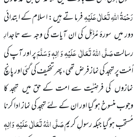
رَحْمَۃُ
اللّٰہِ تَعَالٰی عَلَیْہِ
فرما تے ہیں : ا سلام کے
ابتدائی
دور میں
سورۂ مُزَّمِّل کی ان آیات کی وجہ سے تاجدارِ
صَلَّی اللّٰہُ تَعَالٰی
عَلَیْہِ
وَ اٰلِہٖ وَسَلَّمَ
رسالت
پر اور آپ کی
اُمّت پر تہجد کی نماز فرض
تھی،پھر تخفیف کی گئی اور پانچ
نمازوں
کی فرضِیَّت سے امت کے حق
میں
تہجد کا
وجوب منسوخ ہو گیا اور ان کے لئے تہجد کی نماز ادا کرنا
صَلَّی اللّٰہُ تَعَالٰی عَلَیْہِ
وَاٰلِہٖ
مُستحب ہو گیا جبکہ رسولِ کریم