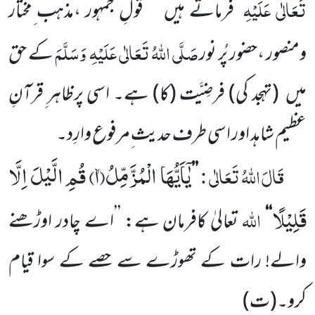
تَعَالٰی عَلَیْہِ
فرماتے ہیں
’’ قولِ جمہور ،مذہب ِمختار
صَلَّی اللّٰہُ تَعَالٰی عَلَیْہِ
وَسَلَّمَ
ومنصور ،حضور پُر نور
کے حق
میں
(تہجد کی)
فرضِیَّت
(کا)
ہے۔ اسی پرظاہر ِقرآنِ
عظیم شاہد اور اسی طرف حدیث ِمرفوع وارِد۔
یٰۤاَیُّهَا الْمُزَّمِّلُۙ(
۱)
قُمِ الَّیْلَ اِلَّا
قَالَ
اللّٰہُ
تَعَالٰی :
’’
قَلِیْلًا
اللّٰہ
‘‘
تعالیٰ کافرمان ہے: ’’اے چادر اوڑھنے
والے! رات کے تھوڑے سے حصے کے سوا قیام
کرو۔
(ت)