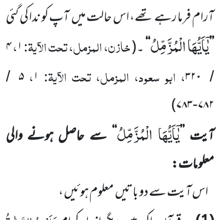
آرام فرما
رہے تھے، اس حالت میں
آپ کو ندا کی گئی
یٰۤاَیُّهَا الْمُزَّمِّلُ
خازن، المزمل، تحت الآیۃ:
،
’’
‘‘
۔
(
۱
۴
، ابو سعود، المزمل، تحت الآیۃ:
،
۵
۱
۳۲۰
/
/
)
۷۸۳
۷۸۲
-
یٰۤاَیُّهَا الْمُزَّمِّلُ
آیت
’’
‘‘
سے حاصل ہونے والی
معلومات:
اس آیت سے دو باتیں
معلوم ہوئیں ،