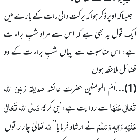
جیساکہ اوپر ذکر ہوا کہ برکت والی رات کے بارے میں
ایک قول یہ بھی ہے کہ اس سے مراد شبِ براء ت
ہے، اس مناسبت سے یہاں
شبِ براء ت کے دو
فضائل ملاحظہ ہوں
رَضِیَ اللہ
(
1
)…
اُ
مُّ
ا
لمومنین حضرت عائشہ صدیقہ
تَعَالٰی عَنْہَا
صَلَّی اللہ تَعَالٰی
سے روایت ہے،نبی کریم
عَلَیْہِ وَاٰلِہٖ وَسَلَّمَ
اللہ
نے
ارشاد فرمایا’’
تعالیٰ چار راتوں