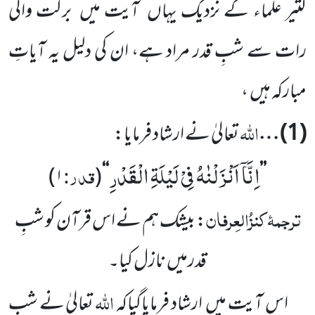
کثیر علماء کے نزدیک یہاں
آیت میں
برکت والی
رات سے شبِ قدر مراد ہے، ان کی دلیل یہ آیاتِ
مبارکہ ہیں
،
اللہ
(
1
) …
تعالیٰ نے ارشاد فرمایا:
اِنَّاۤ اَنْزَلْنٰهُ فِیْ لَیْلَةِ الْقَدْرِ
قدر:
)
۱
(
‘‘
’’
ترجمۂ
کنزُالعِرفان
:
بیشک ہم نے اس قرآن کو شبِ
قدر
میں
نازل کیا۔
اللہ
اس آیت میں
ارشاد فرمایاگیاکہ
تعالیٰ نے شبِ