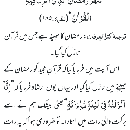
’’
الْقُرْاٰنُ
بقرہ:
)
۱۸۵
(
‘‘
ترجمۂ
کنزُالعِرفان
: رمضان کا مہینہ ہے جس میں
قرآن
نازل کیا گیا۔
اس آیت میں
فرمایا گیاکہ قرآنِ مجید کو رمضان کے
اِنَّاۤ
مہینے میں
نازل کیا گیا اور یہاں
یوں
ارشاد فرمایا کہ
’’
اَنْزَلْنٰهُ فِیْ لَیْلَةٍ مُّبٰرَكَةٍ
‘‘
یعنی بیشک ہم نے اسے
برکت والی رات میں
اتارا۔تو ضروری ہو اکہ یہ رات