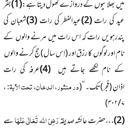
میں
بھلائیوں
کے دروازے کھول دیتا ہے
:
(
1
)
بقر
عید کی رات
(
2
)
عیدالفطر کی
رات
(
3
)
شعبان کی
پندرہویں
رات کہ اس رات میں
مرنے والوں
کے
نام اور لوگوں
کا رزق اور
(اِس سال)
حج کرنے والوں
کے نام لکھے جاتے ہیں
(
4
)
عرفہ کی رات
در منثور، الدخان، تحت الآیۃ: ،
اذانِ
(فجر)
تک۔ ‘‘
(
)
۴۰۲
/
۷
رَضِیَ اللہ تَعَالٰی عَنْہَا
(
2
)…
حضرت عائشہ صدیقہ
سے