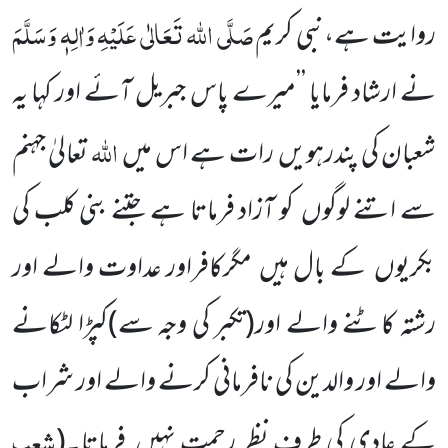
صَلَّی اللہ تَعَالٰی عَلَیْہِ وَاٰلِہٖ وَسَلَّمَ
روایت ہے،نبی کریم
نے ارشاد فرمایا ’’میرے پاس جبریل آئے اور کہا یہ
اللہ
شعبان کی پندرہویں
رات ہے اس میں
تعالیٰ جہنم
سے اتنے لوگوں
کو آزاد فرماتا ہے جتنے بنی کلب کی
بکریوں
کے بال ہیں
مگرکافراور عداوت والے اور
رشتہ کاٹنے والے اور
(تکبر کی وجہ سے)
کپڑا لٹکانے
والے اور والدین کی نافرمانی کرنے والے اور شراب
شعب
کے عادی کی طرف نظر ِرحمت نہیں
فرماتا۔
(