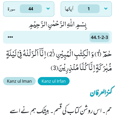
اٰياتها
سورۃ
44
1
بِسْمِ اللّٰهِ الرَّحْمٰنِ الرَّحِیْمِ
44.1-2-3
حٰمٓۚۛ (1) وَ الْكِتٰبِ الْمُبِیْنِۙۛ (2) اِنَّاۤ اَنْزَلْنٰهُ فِیْ لَیْلَةٍ
مُّبٰرَكَةٍ اِنَّا كُنَّا مُنْذِرِیْنَ(3)
Kanz ul Iman
Kanz ul Irfan
کنزالعرفان
حم۔ اس روشن کتاب کی قسم۔ بیشک ہم نے اسے