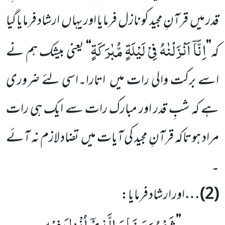
قدر میں
قرآنِ مجید کو نازل فرمایا اور یہاں
ارشاد فرمایا گیا
اِنَّاۤ اَنْزَلْنٰهُ فِیْ لَیْلَةٍ مُّبٰرَكَةٍ
کہ
’’
‘‘
یعنی بیشک ہم نے
اسے برکت والی رات میں
اتارا۔اسی لئے ضروری
ہے کہ شبِ قدر اور مبارک رات سے ایک ہی رات
مراد ہو تاکہ قرآنِ مجید کی آیات میں
تضاد لازم نہ آئے
۔
(
2
) …
اور ارشاد فرمایا:
شَهْرُ رَمَضَانَ الَّذِیْۤ اُنْزِلَ فِیْهِ