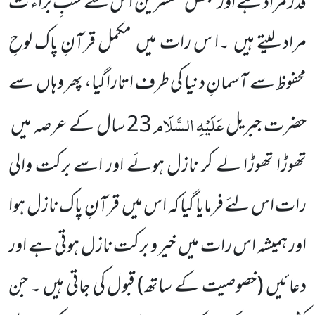
قدر مراد ہے اور بعض مفسرین اس سے شبِ براء ت
مراد لیتے ہیں
۔ا س رات میں
مکمل قرآنِ پاک لوحِ
محفوظ سے آسمانِ دنیا کی طرف اتارا گیا، پھر وہاں
سے
عَلَیْہِ
السَّلَام
حضرت جبریل
23
سال کے عرصہ میں
تھوڑا تھوڑا لے کر نازل ہوئے اور اسے برکت والی
رات اس لئے فرمایا گیا کہ اس میں
قرآنِ
پاک نازل ہوا
اور ہمیشہ اس رات میں
خیر و برکت نازل ہوتی ہے اور
دعائیں
(خصوصیت کے ساتھ)
قبول کی جاتی ہیں ۔ جن