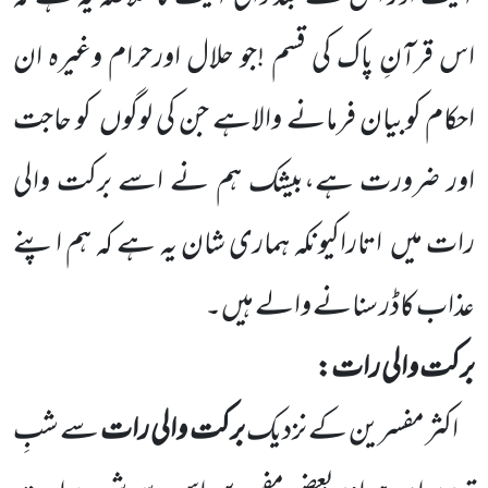
اس قرآنِ پاک کی قسم !جو حلال اورحرام وغیرہ ان
احکام کوبیان فرمانے والاہے جن کی لوگوں
کو حاجت
اور ضرورت ہے،بیشک ہم نے اسے برکت والی
رات میں
اتاراکیونکہ ہماری شان یہ ہے کہ ہم اپنے
عذاب کاڈر سنانے والے ہیں۔
برکت والی رات:
اکثر مفسرین کے نزدیک
برکت والی رات
سے شبِ