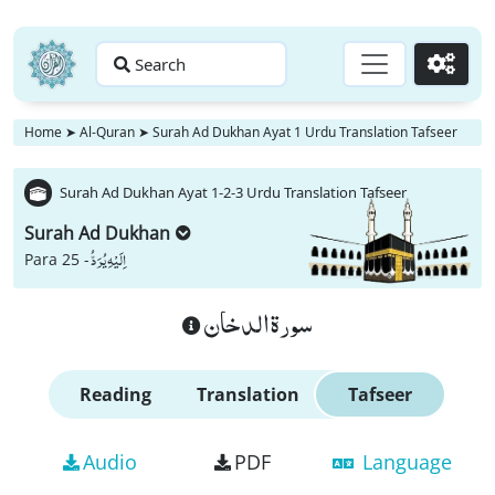
Search
Go
Home
➤
Al-Quran
➤
Surah Ad Dukhan Ayat 1 Urdu Translation Tafseer
Surah Ad Dukhan Ayat 1-2-3 Urdu Translation Tafseer
Surah Ad Dukhan
اِلَیْهِ یُرَدُّ
Para 25 -
سورة الدخان
Reading
Translation
Tafseer
Audio
PDF
Language