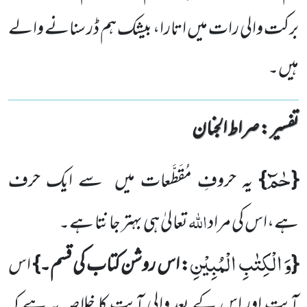
برکت والی رات میں اتارا، بیشک ہم ڈر سنانے والے
ہیں۔
تفسیر : ‎صراط الجنان
حٰمٓ
{
}
یہ حروفِ مُقَطَّعات میں
سے ایک حرف
اللہ
ہے،اس کی مراد
تعالیٰ ہی بہتر جانتا ہے۔
وَ الْكِتٰبِ الْمُبِیْنِ
{
: اس روشن کتاب کی قسم۔}
اس
آیت اور اس کے بعد والی آیت کا خلاصہ یہ ہے کہ