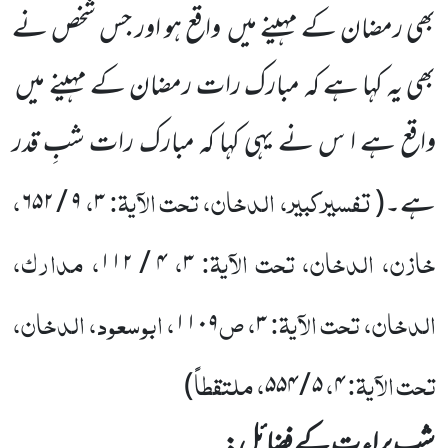
بھی رمضان
کے مہینے میں
واقع ہو اور جس شخص نے
بھی یہ کہا ہے کہ مبارک رات رمضان کے مہینے میں
واقع ہے ا س نے یہی کہا کہ مبارک رات شبِ قدر
تفسیرکبیر، الدخان، تحت الآیۃ:
،
،
ہے۔
(
۳
۹
/
۶۵۲
خازن، الدخان، تحت الآیۃ:
،
، مدارک،
۱۱۲
/
۴
۳
الدخان، تحت الآیۃ:
، ص
، ابوسعود، الدخان،
۱۱۰۹
۳
تحت الآیۃ:
،
، ملتقطاً
)
۵۵۴
/
۵
۴
شب ِبراء ت کے فضائل: