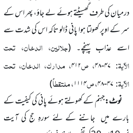
درمیان کی طرف گھسیٹتے ہوئے لے جاؤ، پھر اس کے
سر کے اوپر کھولتا ہوا پانی ڈالو تاکہ اس کی شدت سے
جلالین، الدخان، تحت
اسے عذاب پہنچے۔
(
الآیۃ:
، ص
، مدارک، الدخان، تحت
۴۱۲
۴۷-۴۸
الآیۃ:
، ص
، ملتقطاً
)
۱۱۱۴
۴۷-۴۸
نوٹ:
جہنم کے کھولتے ہوئے پانی کی کیفیت کے
بارے میں جاننے کے لئے سورہِ حج کی آیت