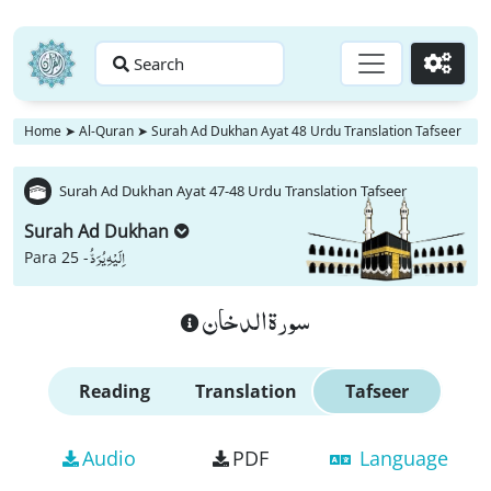
Search
Go
Home
➤
Al-Quran
➤
Surah Ad Dukhan Ayat 48 Urdu Translation Tafseer
Surah Ad Dukhan Ayat 47-48 Urdu Translation Tafseer
Surah Ad Dukhan
اِلَیْهِ یُرَدُّ
Para 25 -
سورة الدخان
Reading
Translation
Tafseer
Audio
PDF
Language