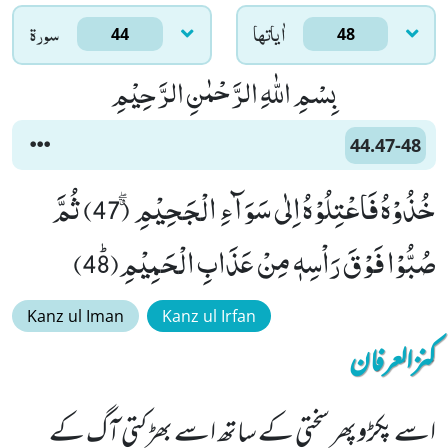
اٰياتها
سورۃ
44
48
بِسْمِ اللّٰهِ الرَّحْمٰنِ الرَّحِیْمِ
44.47-48
خُذُوْهُ فَاعْتِلُوْهُ اِلٰى سَوَآءِ الْجَحِیْمِۗۖ (47) ثُمَّ
صُبُّوْا فَوْقَ رَاْسِهٖ مِنْ عَذَابِ الْحَمِیْمِﭤ(48)
Kanz ul Iman
Kanz ul Irfan
کنزالعرفان
اسے پکڑوپھر سختی کے ساتھ اسے بھڑکتی آگ کے