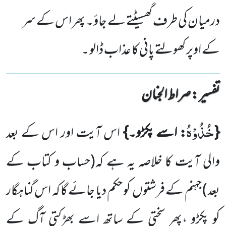
درمیان کی طرف گھسیٹتے لے جاؤ۔ پھر اس کے سر
کے اوپر کھولتے پانی کا عذاب ڈالو ۔
تفسیر : ‎صراط الجنان
خُذُوْهُ
{
: اسے پکڑو۔}
اس آیت اور اس کے بعد
والی آیت کا خلاصہ یہ ہے کہ
(حساب و کتاب کے
بعد)
جہنم کے فرشتوں کو حکم دیا جائے گا کہ اس گناہگار
کو پکڑو ،پھر سختی کے ساتھ اسے بھڑکتی آگ کے