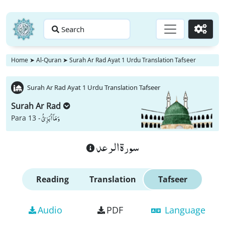
Search
Go
Home
➤
Al-Quran
➤
Surah Ar Rad Ayat 1 Urdu Translation Tafseer
Surah Ar Rad Ayat 1 Urdu Translation Tafseer
Surah Ar Rad
وَ مَاۤ اُبَرِّئُ
Para 13 -
سورة الرعد
Reading
Translation
Tafseer
Audio
PDF
Language