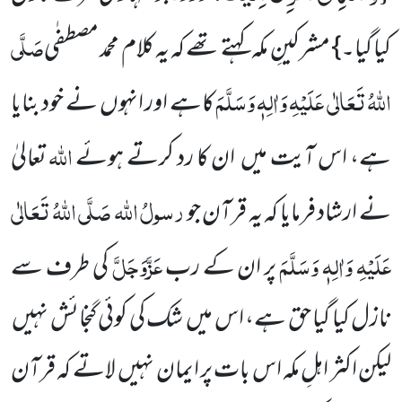
صَلَّی
کیا گیا۔} مشرکینِ مکہ کہتے تھے کہ یہ کلام محمد مصطفٰی
اللّٰہُ تَعَالٰی عَلَیْہِ وَاٰلِہٖ وَسَلَّمَ
کاہے اور انہوں نے خود بنایا
اللّٰہ
ہے، اس آیت میں ان کا رد کرتے ہوئے
تعالیٰ
رسولُ
اللّٰہ
صَلَّی اللّٰہُ تَعَالٰی
نے ارشاد فرمایا کہ یہ قرآن جو
عَلَیْہِ وَاٰلِہٖ وَسَلَّمَ
عَزَّوَجَلَّ
پر ان کے رب
کی طرف سے
نازل کیا گیا حق ہے، اس میں شک کی کوئی گنجائش نہیں
لیکن اکثر اہلِ مکہ اس بات پر ایمان نہیں لاتے کہ قرآن