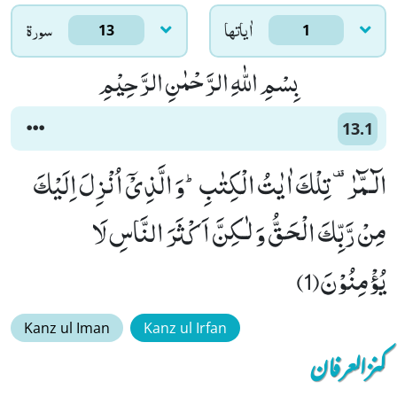
اٰياتها
سورۃ
13
1
بِسْمِ اللّٰهِ الرَّحْمٰنِ الرَّحِیْمِ
13.1
الٓـمّٓرٰ- تِلْكَ اٰیٰتُ الْكِتٰبِؕ-وَ الَّذِیْۤ اُنْزِلَ اِلَیْكَ
مِنْ رَّبِّكَ الْحَقُّ وَ لٰـكِنَّ اَكْثَرَ النَّاسِ لَا
یُؤْمِنُوْنَ(1)
Kanz ul Iman
Kanz ul Irfan
کنزالعرفان