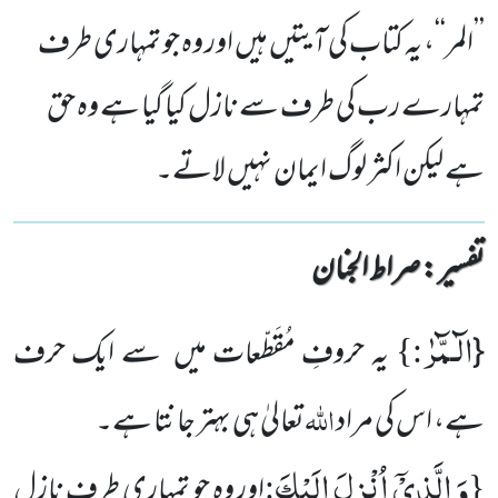
’’المر‘‘، یہ کتاب کی آیتیں ہیں اور وہ جو تمہاری طرف
تمہارے رب کی طرف سے نازل کیا گیا ہے وہ حق
ہے لیکن اکثر لوگ ایمان نہیں لاتے۔
تفسیر : ‎صراط الجنان
الٓـمّٓرٰ
:}
{
یہ حروفِ مُقَطّعات میں سے ایک حرف
اللّٰہ
ہے، اس کی مراد
تعالیٰ ہی بہتر جانتا ہے۔
وَ الَّذِیْۤ اُنْزِلَ اِلَیْكَ
:
{
اور وہ جو تمہاری طرف نازل