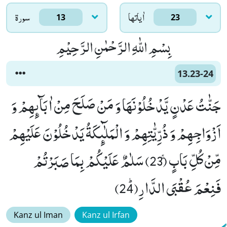
اٰياتها
سورۃ
13
23
بِسْمِ اللّٰهِ الرَّحْمٰنِ الرَّحِیْمِ
13.23-24
جَنّٰتُ عَدْنٍ یَّدْخُلُوْنَهَا وَ مَنْ صَلَحَ مِنْ اٰبَآىٕهِمْ وَ
اَزْوَاجِهِمْ وَ ذُرِّیّٰتِهِمْ وَ الْمَلٰٓىٕكَةُ یَدْخُلُوْنَ عَلَیْهِمْ
مِّنْ كُلِّ بَابٍۚ (23) سَلٰمٌ عَلَیْكُمْ بِمَا صَبَرْتُمْ
فَنِعْمَ عُقْبَى الدَّارِﭤ(24)
Kanz ul Iman
Kanz ul Irfan