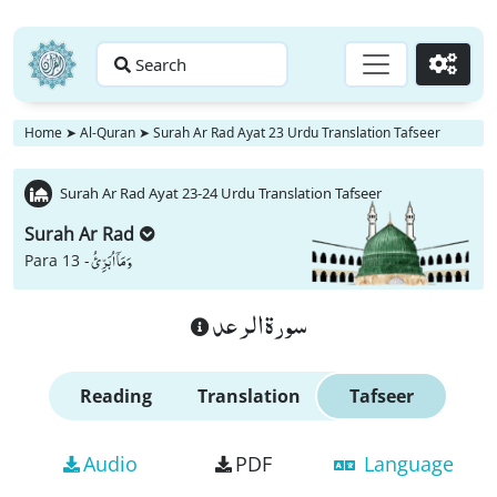
Search
Go
Home
➤
Al-Quran
➤
Surah Ar Rad Ayat 23 Urdu Translation Tafseer
Surah Ar Rad Ayat 23-24 Urdu Translation Tafseer
Surah Ar Rad
وَ مَاۤ اُبَرِّئُ
Para 13 -
سورة الرعد
Reading
Translation
Tafseer
Audio
PDF
Language