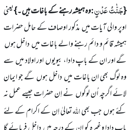
جَنّٰتُ عَدْنٍ
:
{
وہ ہمیشہ رہنے کے باغات ہیں ۔ }
یعنی
اوپر والی آیات میں مذکور اوصاف کے حامل حضرات
ہمیشہ قائم و دائم رہنے والے باغات میں داخل ہوں
گے اور ان کے باپ دادا، بیویوں اور اولاد میں سے
وہ لوگ بھی ان باغات میں داخل ہوں گے جو ایمان
لائے اگرچہ اُن لوگوں نے اِن حضرات جیسے عمل نہ
اللّٰہ
کئے ہوں جب بھی
تعالیٰ اِن کے اکرام کے لئے
باپ دادا وغیرہ کو اِن کے درجہ میں داخل فرمائے گا