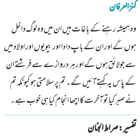
کنزالعرفان
وہ ہمیشہ رہنے کے باغات ہیں ان میں وہ لوگ داخل
ہوں گے اور ان کے باپ دادا اور بیویوں اور اولاد میں
سے جولائق ہوں گے اور ہر دروازے سے فرشتے ان
کے پاس یہ کہتے آئیں گے۔ تم پر سلامتی ہو کیونکہ تم
نے صبر کیا تو آخر ت کا اچھا انجام کیا ہی خوب ہے۔
تفسیر : ‎صراط الجنان