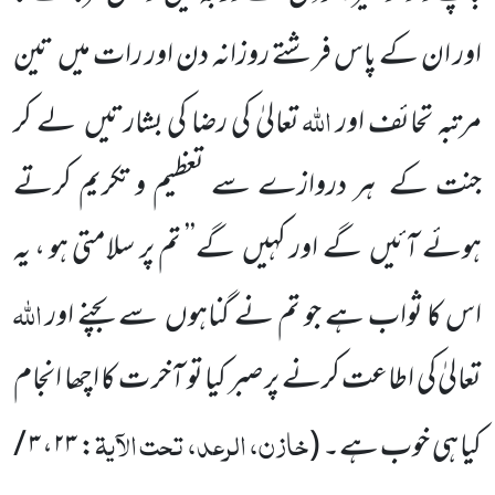
اور ان کے پاس فرشتے روزانہ دن اور رات میں تین
اللّٰہ
مرتبہ تحائف اور
تعالیٰ کی رضا کی بشارتیں لے کر
جنت کے ہر دروازے سے تعظیم و تکریم کرتے
ہوئے آئیں گے اور کہیں گے’’ تم پر سلامتی ہو ، یہ
اللّٰہ
اس کا ثواب ہے جو تم نے گناہوں سے بچنے اور
تعالیٰ کی اطاعت کرنے پر صبر کیا تو آخر ت کا اچھا انجام
خازن، الرعد، تحت الآیۃ
کیا ہی خوب ہے۔ (
:
۲۳
،
۳ /