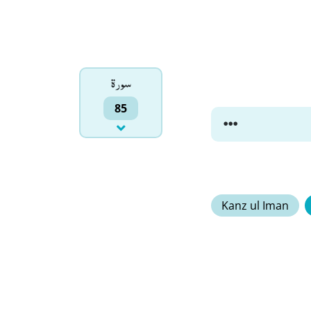
سورۃ
85
Kanz ul Iman