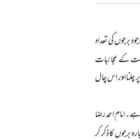
جود برجوں کی تعداد
حکمت کے عجائبات
پر چلنااور اس چال
ہے۔امام احمد رضا
بارہ برجوں
کا ذکر کر