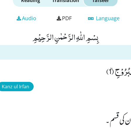
Reading
Translation
Tafseer
Audio
PDF
Language
بِسْمِ اللّٰهِ الرَّحْمٰنِ الرَّحِیْمِ
رُوْجِۙ (1)
Kanz ul Irfan
ن کی قسم۔