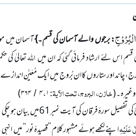
لْبُرُوْجِ
: برجوں
والے آسمان کی قسم۔}
آسمان میں
مو
اللّٰہ
 قسم اس لئے ارشاد فرمائی گئی کہ ان میں
تعالیٰ کی 
رج،چاند اور ستاروں
کاان بُروج میں
ایک مُعَیَّن اندازے 
خازن، البروج، تحت الآیۃ:
،
ا وغیرہ۔
(
۱
۴
۳۶۴
)
/
کی تفصیل سورۂ فرقان کی آیت نمبر
61
میں
بیان ہو چکی 
ٰی
عَلَیْہِ
اپنے لکھے ہوئے مشہور کلام ’’قصیدۂ نور‘‘ میں
انہی 