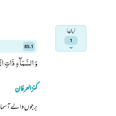
اٰياتها
1
85.1
وَ السَّمَآءِ ذَاتِ الْبُ
کنزالعرفان
برجوں والے آسما