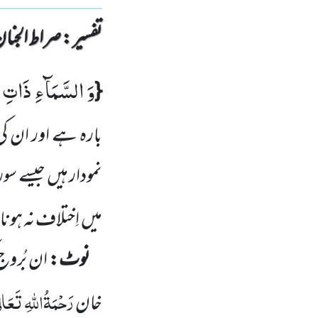
تفسیر : ‎صراط الجنان
وَ السَّمَآءِ ذَاتِ ا
{
بارہ ہے اور ان کی
نمودار ہیں
جیسے سو
میں
اِختلاف نہ ہون
نوٹ:
ان بُروج 
رَحْمَۃُاللّٰہِ تَعَال
خان