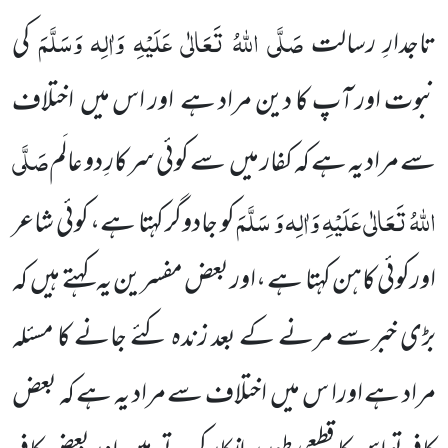
صَلَّی اللّٰہُ تَعَالٰی عَلَیْہِ وَاٰلِہ وَسَلَّمَ
تاجدارِ رسالت
کی
نبوت اور آپ کا دین مراد ہے
اور اس میں
اختلاف
صَلَّی
سے مراد یہ ہے کہ کفار میں
سے کوئی
سرکارِ دو عالَم
اللّٰہُ تَعَالٰی عَلَیْہِ وَاٰلِہ وَ سَلَّمَ
کو جادوگر کہتا ہے، کوئی شاعر
اورکوئی کاہن کہتا ہے ،اور بعض مفسرین یہ کہتے ہیں
کہ
بڑی خبرسے مرنے کے بعد زندہ کئے جانے کا مسئلہ
مراد ہے اورا س میں
اختلاف سے مراد یہ ہے کہ بعض