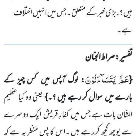
ہیں؟. بڑی خبر کے متعلق۔ جس میں انہیں اختلاف
ہے۔
تفسیر : ‎صراط الجنان
عَمَّ یَتَسَآءَلُوْنَ
{
: لوگ آپس میں
کس چیز کے
بارے میں
سوال کر رہے ہیں ؟۔}
یعنی وہ کیا عظیم
الشّان بات ہے جس میں
کفارِ قریش
ایک دوسرے
سے پوچھ گچھ کررہے ہیں ۔اس کا پس ِمَنظر یہ ہے کہ