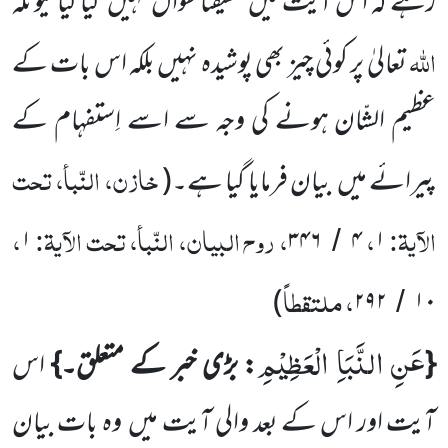
رہے کہ اس آیت میں
حقیقتاً سوال
نہیں
کیا گیا کیونکہ
اللّٰہ
تعالیٰ پر کوئی چیز بھی پوشیدہ نہیں بلکہ اس بات کے
عظیم الشّان ہونے کی وجہ سے اسے اِستفہام کے
خازن، النّبأ، تحت
پیرائے میں
بیان فرمایا گیا ہے۔
(
الآیۃ:
،
، روح البیان، النّبأ، تحت الآیۃ:
،
۱
۳۴۶
۴
۱
/
، ملتقطاً
)
۲۹۲
۱۰
/
عَنِ النَّبَاِ الْعَظِیْمِ
{
: بڑی خبر کے متعلق۔}
اس
آیت اور اس کے بعد والی آیت میں
وہ بات بیان