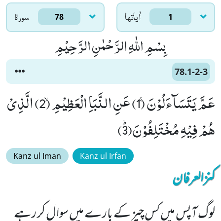
اٰياتها
سورۃ
78
1
بِسْمِ اللّٰهِ الرَّحْمٰنِ الرَّحِیْمِ
78.1-2-3
عَمَّ یَتَسَآءَلُوْنَۚ (1) عَنِ النَّبَاِ الْعَظِیْمِۙ (2) الَّذِیْ
هُمْ فِیْهِ مُخْتَلِفُوْنَﭤ(3)
Kanz ul Iman
Kanz ul Irfan
کنزالعرفان
لوگ آپس میں کس چیز کے بارے میں سوال کر رہے