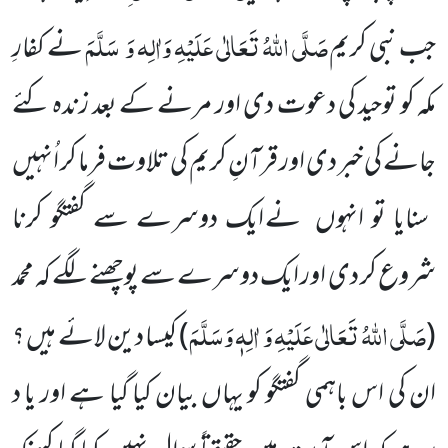
صَلَّی اللّٰہُ تَعَالٰی عَلَیْہِ وَاٰلِہ وَ
سَلَّمَ
جب نبی کریم
نے کفارِ
مکہ کو توحید کی دعوت دی اور مرنے کے بعد زندہ کئے
جانے کی خبر دی اور قرآنِ کریم کی تلاوت فرما کر اُنہیں
سنایا تو انہوں
نے ایک دوسرے سے گفتگو کرنا
شروع کر دی
اور ایک دوسرے سے پوچھنے لگے کہ محمد
صَلَّی اللّٰہُ تَعَالٰی عَلَیْہِ وَ
اٰلِہٖ وَسَلَّمَ
(
)
کیسا دین لائے ہیں ؟
ان کی اس باہمی گفتگو کو یہاں بیان کیا گیا ہے اور یا د