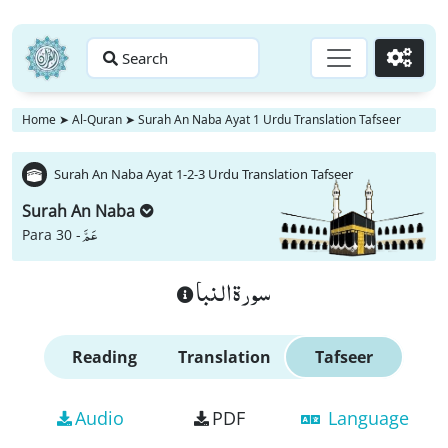
Search
Go
Home
➤
Al-Quran
➤
Surah An Naba Ayat 1 Urdu Translation Tafseer
Surah An Naba Ayat 1-2-3 Urdu Translation Tafseer
Surah An Naba
عَمَّ
Para 30 -
سورة النبا
Reading
Translation
Tafseer
Audio
PDF
Language