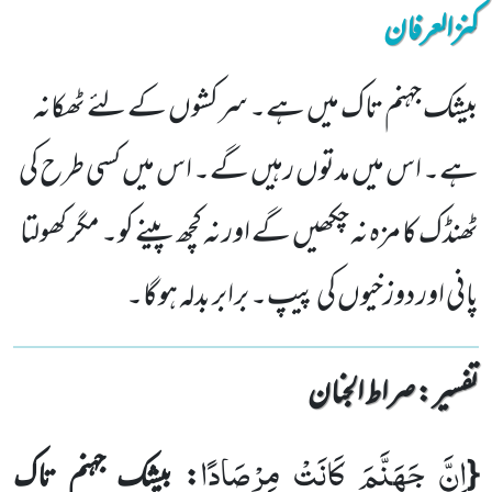
کنزالعرفان
بیشک جہنم تاک میں ہے۔ سرکشوں کے لئے ٹھکانہ
ہے۔ اس میں مدتوں رہیں گے۔ اس میں کسی طرح کی
ٹھنڈک کا مزہ نہ چکھیں گے اور نہ کچھ پینے کو۔ مگر کھولتا
پانی اور دوزخیوں کی پیپ۔ برابر بدلہ ہوگا۔
تفسیر : ‎صراط الجنان
اِنَّ جَهَنَّمَ كَانَتْ مِرْصَادًا
{
: بیشک جہنم تاک