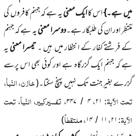
میں
ہے۔}
اس کا
ایک معنی
یہ ہے کہ جہنم
کافروں
کی
مُنتظِر اور ان کی
طلَبگار ہے۔
دوسرا معنی
یہ ہے کہ جہنم
کے فرشتے کفار کے انتظار میں
ہیں ۔
تیسرا معنی
یہ
ہے کہ جہنم ایک گزرگاہ ہے اور کوئی بھی اس پرسے
خازن، النّبأ،
گزرے بغیر جنت تک نہیں
پہنچ سکتا۔
(
تحت الآیۃ:
،
، تفسیرکبیر، النّبأ، تحت
۳۴۷
۴
۲۱
/
الآیۃ:
،
، ملتقطاً
)
۱۴
۱۱
۲۱
/