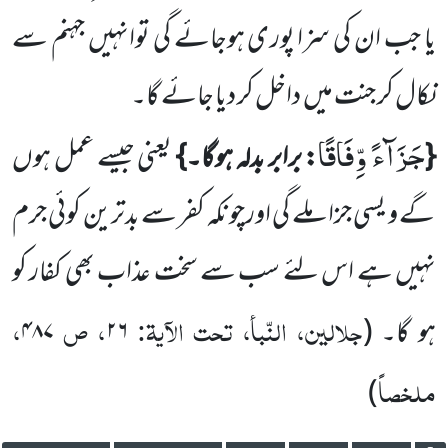
یا جب ان کی سزا پوری ہوجائے گی توانہیں جہنم سے
نکال کر جنت میں
داخل کر دیا جائے گا۔
جَزَآءً وِّفَاقًا
{
: برابر بدلہ ہوگا۔}
یعنی جیسے عمل ہوں
گے و یسی جزا ملے گی اورچونکہ کفر سے بدترین کوئی جرم
نہیں ہے
اس لئے سب سے سخت عذاب بھی کفار کو
جلالین، النّبأ، تحت الآیۃ:
، ص
،
ہو گا۔
(
۲۶
۴۸۷
ملخصاً
)