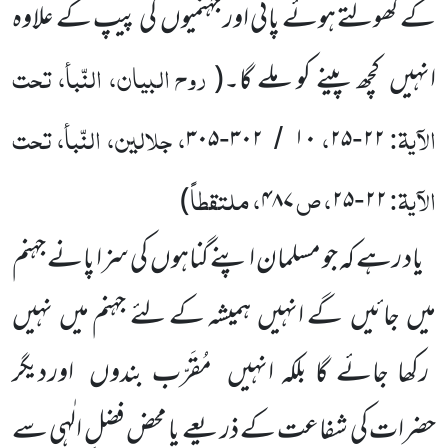
کے کھولتے ہوئے پانی اور جہنمیوں
کی پیپ کے علاوہ
روح البیان، النّبأ، تحت
انہیں
کچھ پینے کو ملے گا۔
(
الآیۃ:
،
، جلالین، النّبأ، تحت
۳۰۵
۳۰۲
۱۰
۲۵
۲۲
-
/
-
الآیۃ:
، ص
، ملتقطاً
)
۴۸۷
۲۵
۲۲
-
یاد رہے کہ جو مسلمان اپنے گناہوں
کی سزا پانے جہنم
میں
جائیں
گے انہیں
ہمیشہ کے لئے جہنم میں
نہیں
رکھا جائے گا بلکہ انہیں
مُقَرّب بندوں
اور دیگر
حضرات کی شفاعت کے ذریعے یا محض فضلِ الٰہی سے