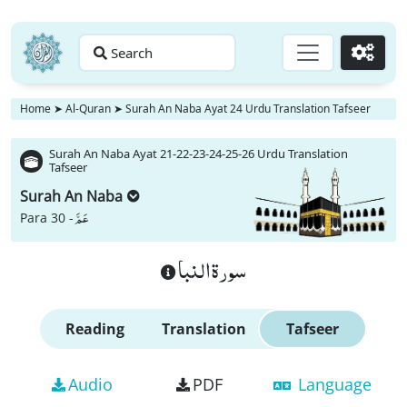
Search
Go
Home
➤
Al-Quran
➤
Surah An Naba Ayat 24 Urdu Translation Tafseer
Surah An Naba Ayat 21-22-23-24-25-26 Urdu Translation
Tafseer
Surah An Naba
عَمَّ
Para 30 -
سورة النبا
Reading
Translation
Tafseer
Audio
PDF
Language