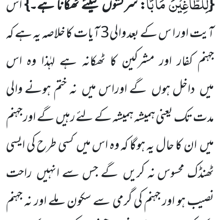
لِلطَّاغِیْنَ مَاٰبًا
{
: سرکشوں
کیلئے ٹھکانا ہے۔}
اس
آیت اور ا س کے بعد والی
3
آیات کا خلاصہ یہ ہے کہ
جہنم کفار اور مشرکین
کا ٹھکانہ ہے لہٰذا وہ اس
میں
داخل ہوں
گے اوراس میں
نہ ختم ہونے والی
مدت تک یعنی ہمیشہ ہمیشہ کے لئے رہیں
گے اور جہنم
میں
ان کا حال یہ ہوگا کہ وہ اس میں
کسی طرح کی ایسی
ٹھنڈک محسوس نہ کریں
گے جس سے انہیں
راحت
نصیب ہو اور جہنم کی گرمی سے سکون ملے اور نہ جہنم