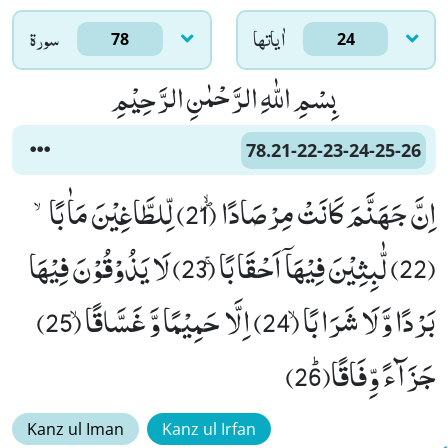
اٰياتها
سورۃ
78
24
بِسْمِ اللّٰهِ الرَّحْمٰنِ الرَّحِیْمِ
78.21-22-23-24-25-26
اِنَّ جَهَنَّمَ كَانَتْ مِرْصَادًاﭪ (21) لِّلطَّاغِیْنَ مَاٰبًاۙ
(22) لّٰبِثِیْنَ فِیْهَاۤ اَحْقَابًاۚ (23) لَا یَذُوْقُوْنَ فِیْهَا
بَرْدًا وَّ لَا شَرَابًاۙ (24) اِلَّا حَمِیْمًا وَّ غَسَّاقًاۙ (25)
جَزَآءً وِّفَاقًاﭤ(26)
Kanz ul Iman
Kanz ul Irfan