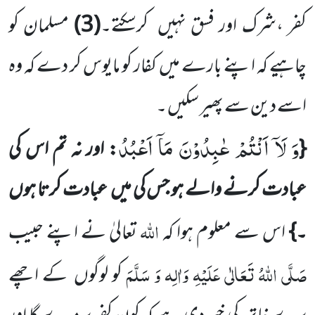
کفر ،شرک
اور فسق نہیں
کرسکتے۔
(
3
)
مسلمان کو
چاہیے کہ اپنے بارے میں
کفار کو مایوس کر دے کہ وہ
اسے دین سے پھیر سکیں ۔
وَ لَاۤ اَنْتُمْ عٰبِدُوْنَ مَاۤ اَعْبُدُ
{
: اور نہ تم اس کی
عبادت کرنے والے ہو جس کی میں
عبادت کرتا ہوں
اللّٰہ
۔}
اس سے
معلوم ہوا کہ
تعا
لیٰ نے اپنے حبیب
صَلَّی اللّٰہُ تَعَالٰی عَلَیْہِ وَاٰلِہ وَ سَلَّمَ
کو
لوگوں
کے اچھے