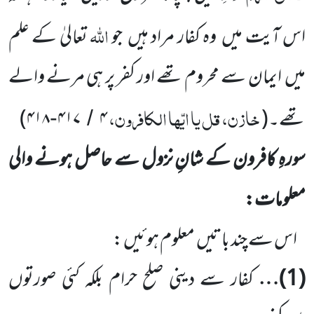
اللّٰہ
اس آیت میں
وہ کفار مراد ہیں
جو
تعالیٰ کے علم
میں
ایمان سے محروم تھے اور کفر پر ہی مرنے
والے
خازن، قل یا ایّہا الکافرون،
تھے۔
(
۴
۴۱۷
۴۱۸
)
-
/
سورہِ کافرون کے شانِ نزول سے حاصل ہونے والی
معلومات:
اس سے چند باتیں
معلوم ہوئیں :
(
1
)…
کفار سے دینی صلح حرام بلکہ کئی صورتوں