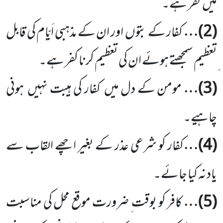
میں
کفر ہے۔
(
2
)…
کفار کے بتوں
اور ان کے مذہبی اَیّام کی قابل
ِتعظیم سمجھتے ہوئے ان کی تعظیم کرنا کفر ہے۔
(
3
)…
مومن کے دل میں
کفار کی ہیبت نہیں
ہونی
چاہیے۔
(
4
)…
کفار کو شرعی عذر کے بغیر اچھے القاب سے
یاد نہ کیا جائے۔
(
5
)…
کافر کو بوقت ِ ضرورت موقع محل کی مناسبت