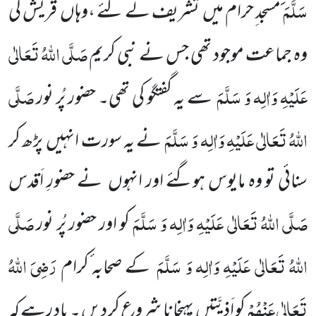
سَلَّمَ
مسجد ِحرام میں
تشریف لے گئے ،وہاں
قریش کی
صَلَّی اللّٰہُ تَعَالٰی
وہ جماعت موجود تھی جس نے نبی کریم
عَلَیْہِ وَاٰلِہ وَ سَلَّمَ
صَلَّی
سے یہ گفتگو کی تھی۔ حضور پُر
نور
اللّٰہُ تَعَالٰی عَلَیْہِ وَاٰلِہ وَ سَلَّمَ
نے یہ سورت انہیں
پڑھ کر
سنائی تو وہ مایوس ہوگئے اور انہوں
نے حضورِ اَقدس
صَلَّی اللّٰہُ
تَعَالٰی عَلَیْہِ وَاٰلِہ وَ سَلَّمَ
صَلَّی
کو اور حضور پُر نور
اللّٰہُ تَعَالٰی عَلَیْہِ وَاٰلِہ وَ سَلَّمَ
رَضِیَ اللّٰہُ
کے صحابہ ٔکرام
تَعَالٰی عَنْہُمْ
کو اَذِیَّتیں
پہنچانا شروع
کر دیں ۔ یاد رہے کہ