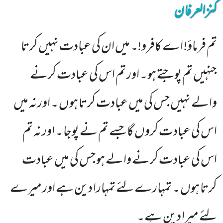
کنزالعرفان
تم فرماؤ! اے کافرو!۔ میں ان کی عبادت نہیں کرتا
جنہیں تم پوجتے ہو۔ اور تم اس کی عبادت کرنے
والے نہیں جس کی میں عبادت کرتا ہوں ۔ اور نہ میں
اس کی عبادت کروں گا جسے تم نے پوجا ۔ اور نہ تم
اس کی عبادت کرنے والے ہو جس کی میں عبادت
کرتا ہوں ۔ تمہارے لئے تمہارا دین ہے اور میرے
لئے میرا دین ہے۔