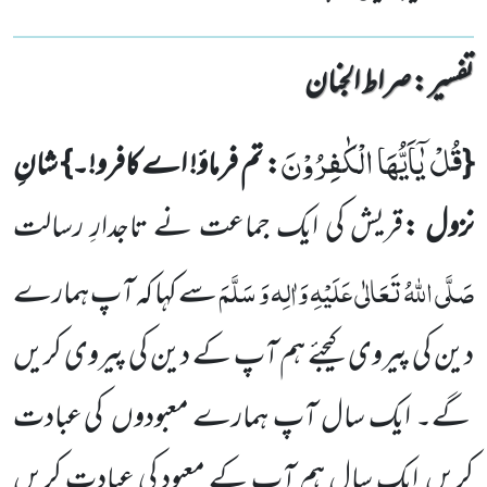
تفسیر : ‎صراط الجنان
قُلْ یٰۤاَیُّهَا الْكٰفِرُوْنَ
{
: تم فرماؤ
!
اے کافرو!۔
}
شانِ
نزول :
قریش کی
ایک جماعت نے تاجد
ا
رِ
رسالت
صَلَّی اللّٰہُ تَعَالٰی عَلَیْہِ وَاٰلِہ وَ سَلَّمَ
سے
کہا کہ آپ ہمارے
دین کی پیروی کیجئے ہم آپ کے دین کی پیروی
کریں
گے۔ ایک سال
آ
پ
ہمارے معبودوں
کی عبادت
کریں
ایک سال
ہم آپ
کے معبود کی عبادت کریں