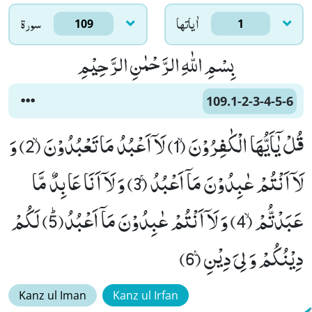
اٰياتها
سورۃ
109
1
بِسْمِ اللّٰهِ الرَّحْمٰنِ الرَّحِیْمِ
109.1-2-3-4-5-6
قُلْ یٰۤاَیُّهَا الْكٰفِرُوْنَۙ (1) لَاۤ اَعْبُدُ مَا تَعْبُدُوْنَۙ (2) وَ
لَاۤ اَنْتُمْ عٰبِدُوْنَ مَاۤ اَعْبُدُۚ (3) وَ لَاۤ اَنَا عَابِدٌ مَّا
عَبَدْتُّمْۙ (4) وَ لَاۤ اَنْتُمْ عٰبِدُوْنَ مَاۤ اَعْبُدُﭤ(5) لَكُمْ
دِیْنُكُمْ وَ لِیَ دِیْنِ۠ (6)
Kanz ul Iman
Kanz ul Irfan