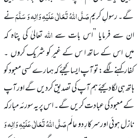
صَلَّی اللّٰہُ تَعَالٰی عَلَیْہِ وَاٰلِہ وَ سَلَّمَ
گے۔ رسولِ کریم
نے
اللّٰہ
ان سے فرمایا ’’اس بات سے
تعالیٰ
کی پناہ کہ
میں
اس کے ساتھ ا س کے غیر کو شریک کروں
۔
کفار
کہنے
لگے: تو آپ ایسا کیجئے کہ ہمارے کسی معبود کو
ہاتھ ہی لگادیجئے ہم آپ کی تصدیق کردیں
گے اور آپ
کے معبود کی
عبادت کریں
گے۔ اس پر یہ سورئہ مبارکہ
صَلَّی اللّٰہُ تَعَالٰی عَلَیْہِ وَاٰلِہ وَ
نازل ہوئی اورسرکارِ دو عالَم