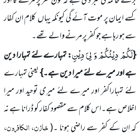
برے خاتمہ کی خبر دی ہے کہ کون
کفر پر مرے گا اور
کسے ایمان پر موت آئے گی کیونکہ یہاں
کلام ان کفار
سے ہو رہا ہے جو کفر پر مرنے والے تھے۔
لَكُمْ دِیْنُكُمْ وَ لِیَ دِیْنِ
{
: تمہارے لئے تمہارا دین
ہے اور میرے لئے میرا دین ہے۔}
یعنی تمہارے
لئے تمہارا
کفر اور میرے لئے میری توحید اور میرا
اخلاص ہے۔اس کلام سے مقصود کفار کو ڈرانا ہے نہ
خازن، الکافرون،
کہ ان کے کفر سے راضی ہونا ۔
(