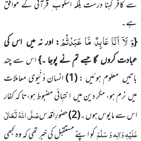
سے کافر کہنا درست بلکہ اسلوب ِ قرآنی کے موافق
ہے۔
وَ لَاۤ اَنَا عَابِدٌ مَّا عَبَدْتُّمْ
{
:
اور نہ میں
اس کی
عبادت کروں
گا
جسے تم
نے
پوجا
۔}
اس سے
چند
با
تیں
معلوم ہوئیں :
(
1
)
انسان دُنْیَوی معاملات
میں
نرم ہو، مگر دین میں
انتہائی مضبوط ہو،تا کہ کفار
صَلَّی اللّٰہُ تَعَالٰی
اس سے مایوس ہوں ۔
(
2
)
حضورِ اَقدس
عَلَیْہِ وَاٰلِہ وَ سَلَّمَ
کو اپنے مستقبل کی خبر تھی کہ وہ کبھی