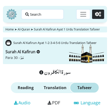
Search
Go
Home
➤
Al-Quran
➤
Surah Al Kafirun Ayat 1 Urdu Translation Tafseer
Surah Al Kafirun Ayat 1-2-3-4-5-6 Urdu Translation Tafseer
Surah Al Kafirun
عَمَّ
Para 30 -
سورة الكافرون
Reading
Translation
Tafseer
Audio
PDF
Language