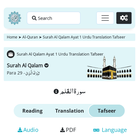
Search
Go
Home
➤
Al-Quran
➤
Surah Al Qalam Ayat 1 Urdu Translation Tafseer
Surah Al Qalam Ayat 1 Urdu Translation Tafseer
Surah Al Qalam
تَبٰرَكَ الَّذِیْ
Para 29 -
سورة القلم
Reading
Translation
Tafseer
Audio
PDF
Language