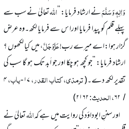
وَاٰلِہٖ وَسَلَّمَ
اللّٰہ
نے ارشاد فرمایا: ’’
تعالیٰ
نے سب سے
پہلے قلم کو پیدا فرمایا اورا س سے فرمایا لکھ۔وہ عرض
عَزَّوَجَلَّ
گزار ہوا:اے میرے رب!
، میں
کیا لکھوں ؟
ارشاد
فرمایا: ’’جو کچھ ہو چکا اور جو اَبد تک ہو گا سب کی
ترمذی، کتاب القدر،
باب،
تقدیر لکھ دے۔
(
۱۷
۴
-
، الحدیث:
)
۲۱۶۲
۶۲
/
اللّٰہ
اور سننِ ابو داؤد کی روایت میں
ہے کہ
تعالیٰ نے