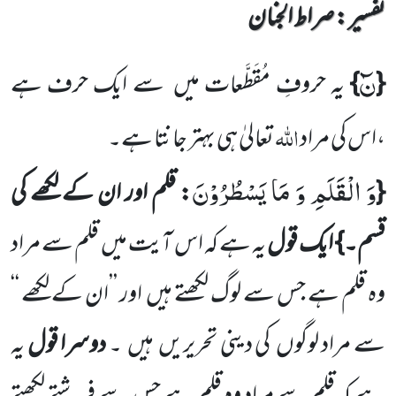
تفسیر : ‎صراط الجنان
نٓ
{
}
یہ حروفِ مُقَطَّعات میں
سے ایک حرف ہے
اللّٰہ
،اس کی مراد
تعالیٰ ہی بہتر جانتا ہے۔
وَ الْقَلَمِ وَ مَا یَسْطُرُوْنَ
{
:
قلم اور ان کے لکھے کی
قسم۔}
ایک قول
یہ ہے کہ اس آیت میں
قلم سے مراد
وہ قلم ہے جس سے لوگ لکھتے ہیں
اور ’’ان کے لکھے ‘‘
سے مراد لوگوں
کی دینی تحریریں
ہیں
۔
دوسرا قول
یہ