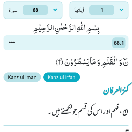
اٰياتها
سورۃ
68
1
بِسْمِ اللّٰهِ الرَّحْمٰنِ الرَّحِیْمِ
68.1
نٓ وَ الْقَلَمِ وَ مَا یَسْطُرُوْنَۙ (1)
Kanz ul Iman
Kanz ul Irfan
کنزالعرفان
نٓ، قلم اور اس کی قسم جو لکھتے ہیں۔