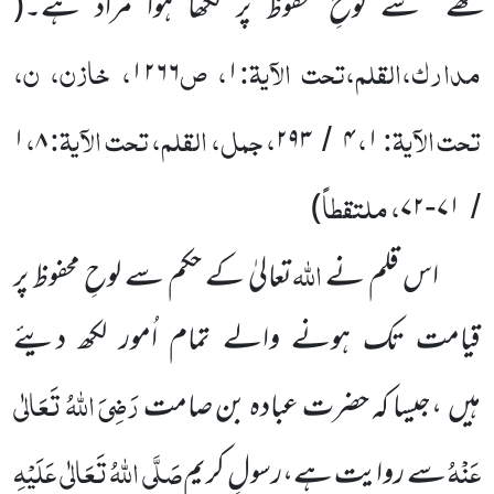
لکھے‘‘ سے لوحِ محفوظ پر لکھا ہوا مراد ہے۔
(
مدارک،القلم،تحت الآیۃ:
، ص
، خازن، ن،
۱۲۶۶
۱
تحت الآیۃ:
،
، جمل، القلم، تحت الآیۃ:
،
۱
۸
۲۹۳
۴
۱
/
، ملتقطاً
)
۷۲
۷۱
-
/
اللّٰہ
اس قلم نے
تعالیٰ کے حکم سے لوحِ محفوظ پر
قیامت تک ہونے والے تمام اُمور لکھ دیئے
رَضِیَ اللّٰہُ تَعَالٰی
ہیں
،جیسا کہ حضرت
عبادہ بن صامت
عَنْہُ
صَلَّی اللّٰہُ تَعَالٰی عَلَیْہِ
سے روایت ہے،رسولِ کریم