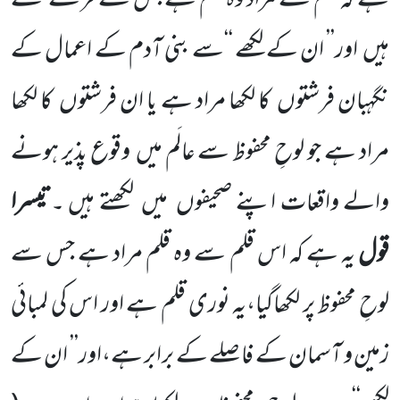
ہے کہ قلم سے مراد وہ قلم ہے جس سے فرشتے لکھتے
ہیں
اور’’ ان کے لکھے ‘‘سے بنی آدم کے اعمال کے
نگہبان فرشتوں
کا لکھا مراد ہے یا ان فرشتوں
کا لکھا
مراد ہے جو لوحِ محفوظ سے عالَم میں
وقوع پذیر ہونے
والے واقعات اپنے صحیفوں
میں
لکھتے ہیں ۔
تیسرا
قول
یہ ہے کہ اس قلم سے وہ قلم مراد ہے جس سے
لوحِ محفوظ پر لکھاگیا،یہ نوری قلم ہے اور اس کی لمبائی
زمین و آسمان کے فاصلے کے برابر ہے،اور’’ ان کے