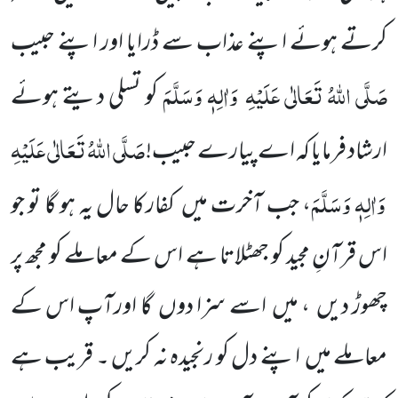
کرتے ہوئے اپنے
عذاب سے ڈرایا اور اپنے حبیب
صَلَّی اللّٰہُ تَعَالٰی عَلَیْہِ
وَاٰلِہٖ وَسَلَّمَ
کو تسلی دیتے ہوئے
صَلَّی اللّٰہُ تَعَالٰی عَلَیْہِ
ارشاد فرمایا کہ اے پیارے حبیب!
وَاٰلِہٖ وَسَلَّمَ
، جب آخرت
میں
کفار کا حال یہ ہو گا تو جو
اس قرآنِ مجید کو جھٹلاتا ہے اس کے معاملے کو مجھ
پر
چھوڑ دیں
، میں
اسے سزا دوں
گا اورآپ اس کے
معاملے میں
اپنے دل کو رنجیدہ نہ کریں ۔ قریب ہے