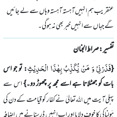
عنقریب ہم انہیں آہستہ آہستہ وہاں سے لے جائیں
گے جہاں سے انہیں خبر بھی نہ ہوگی۔
تفسیر : ‎صراط الجنان
فَذَرْنِیْ وَ مَنْ یُّكَذِّبُ بِهٰذَا الْحَدِیْثِ
{
: تو جو اس
بات کو جھٹلاتا ہے اسے مجھ پر چھوڑ دو۔}
اس سے
اللّٰہ
پہلی آیت میں
تعالیٰ نے کفار کو قیامت کے دن کی
ہَولناکی کا خوف دلایا اور اب انہیں
ڈر سنانے میں
اضافہ