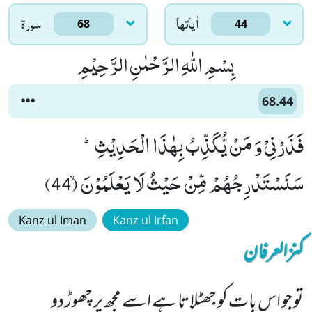
اٰياتها
سورۃ
68
44
بِسْمِ اللّٰهِ الرَّحْمٰنِ الرَّحِیْمِ
68.44
فَذَرْنِیْ وَ مَنْ یُّكَذِّبُ بِهٰذَا الْحَدِیْثِؕ-
سَنَسْتَدْرِجُهُمْ مِّنْ حَیْثُ لَا یَعْلَمُوْنَۙ (44)
Kanz ul Iman
Kanz ul Irfan
کنزالعرفان
تو جو اس بات کو جھٹلاتا ہے اسے مجھ پر چھوڑ دو