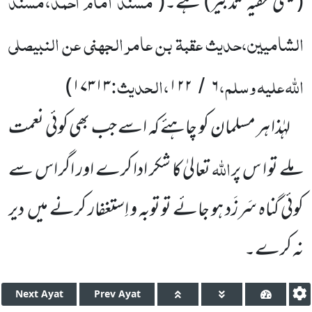
مسند امام احمد،مسند
(یعنی خفیہ تدبیر)
ہے۔
(
الشامیین،حدیث عقبۃ بن عامر الجہنی عن النبی
صلی
اللّٰہ علیہ وسلم
،
،الحدیث:
)
۱۷۳۱۳
۱۲۲
۶
/
لہٰذا ہر مسلمان کو چاہئے کہ اسے جب بھی کوئی نعمت
اللّٰہ
ملے تو ا س پر
تعالیٰ کا شکر ادا کرے اور اگر اس سے
کوئی گناہ سَرزَد ہو جائے تو توبہ و اِستغفار کرنے میں
دیر
نہ کرے۔
Next
Ayat
Prev
Ayat