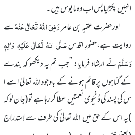
انہیں
پکڑلیاپس اب وہ مایوس ہیں ۔
رَضِیَ اللّٰہُ تَعَالٰی عَنْہُ
اورحضرت عقبہ بن عامر
سے
صَلَّی اللّٰہُ تَعَالٰی عَلَیْہِ
وَاٰلِہٖ
روایت ہے،حضورِ اقدس
وَسَلَّمَ
نے ارشاد
فرمایا: ’’جب تم یہ دیکھو کہ بندے
اللّٰہ
کے گناہوں
پر قائم ہونے کے باوجود
تعالیٰ اسے ا
س کی پسند کی دُنْیَوی نعمتیں
عطا
کر رہا ہے تو
(جان لو کہ
اللّٰہ
)
یہ اس کے حق میں
تعالیٰ کی طرف سے اِستدراج