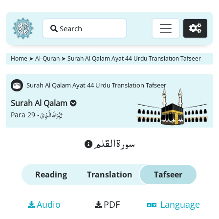
Search
Go
Home
➤
Al-Quran
➤
Surah Al Qalam Ayat 44 Urdu Translation Tafseer
Surah Al Qalam Ayat 44 Urdu Translation Tafseer
Surah Al Qalam
تَبٰرَكَ الَّذِیْ
Para 29 -
سورة القلم
Reading
Translation
Tafseer
Audio
PDF
Language