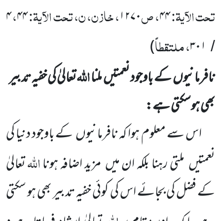
تحت الآیۃ:
، ص
، خازن، ن، تحت الآیۃ:
،
۴
۴۴
۱۲۷۰
۴۴
، ملتقطاً
)
۳۰۱
/
اللّٰہ
نافرمانیوں
کے باوجود نعمتیں
ملنا
تعالیٰ کی خفیہ تدبیر
بھی ہوسکتی ہے:
اس سے معلوم ہوا کہ نافرمانیوں
کے باوجود دنیا کی
اللّٰہ
نعمتیں
ملتی رہنا بلکہ ان میں
مزید اضافہ ہونا
تعالیٰ
کے
فضل کی بجائے اس کی کوئی خفیہ تدبیر بھی ہو سکتی
اللّٰہ