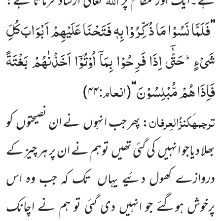
ہے۔ایک اور مقام پر
تعالیٰ ارشاد فرماتا ہے:
فَلَمَّا نَسُوْا مَا ذُكِّرُوْا بِهٖ فَتَحْنَا عَلَیْهِمْ اَبْوَابَ كُلِّ
’’
شَیْءٍؕ-حَتّٰۤى اِذَا فَرِحُوْا بِمَاۤ اُوْتُوْۤا اَخَذْنٰهُمْ بَغْتَةً
فَاِذَا هُمْ مُّبْلِسُوْنَ
انعام:
)
۴۴
(
‘‘
ترجمہ
کنزُالعِرفان
: پھر جب انہوں
نے ان نصیحتوں
کو
بھلا
دیاجو انہیں
کی گئی تھیں
توہم نے ان پر ہر چیز کے
دروازے کھول دئیے یہاں
تک کہ جب وہ اس
پرخوش ہوگئے جو انہیں دی گئی تو ہم نے اچانک