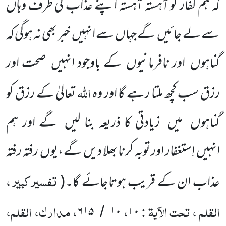
کہ ہم کفار کو آہستہ آہستہ اپنے عذاب کی طرف وہاں
سے لے جائیں
گے جہاں
سے انہیں
خبر بھی نہ ہوگی کہ
گناہوں
اور نافرمانیوں
کے باوجود انہیں
صحت اور
اللّٰہ
رزق سب کچھ ملتا رہے گا اور وہ
تعالیٰ کے رزق کو
گناہوں
میں
زیادتی کا ذریعہ بنا لیں
گے اور ہم
انہیں
اِستغفار اور توبہ کرنا بھلا دیں
گے ،یوں
رفتہ رفتہ
تفسیر کبیر ،
عذاب ان کے قریب ہوتاجائے گا۔
(
القلم ، تحت الآیۃ :
،
، مدارک، القلم،
۶۱۵
۱۰
۱۰
/