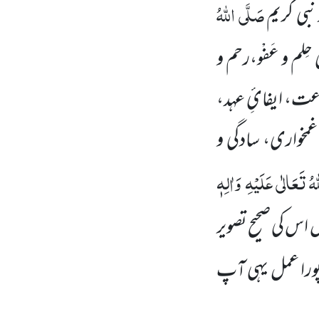
صَلَّی اللّٰہُ
 نبی کریم
لم و عَفْو،رحم و
جاعت، ایفائِ عہد،
مخواری، سادگی و
ٰہُ تَعَالٰی عَلَیْہِ
وَاٰلِہٖ
اس کی صحیح تصویر
 پورا عمل یہی آپ