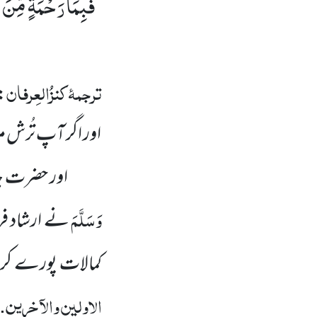
فَبِمَا رَحْمَةٍ مِّنَ 
’’
ترجمۂ
کنزُالعِرفان
:
اور اگر آپ تُر
اور حضرت جا
وَسَلَّمَ
نے ارشاد فرما
کمالات پورے کرنے
الاولین والآخرین
.