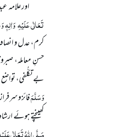
اورعلامہ عبد
تَعَالٰی عَلَیْہِ
وَاٰلِہٖ وَ
کرم، عدل و انصاف، 
حسنِ معاملہ، صبر
بے تکلُّفی، تواضع 
وَسَلَّمَ
فائز و سرفرا
کھینچتے ہوئے ارشاد فر
صَلَّی اللّٰہُ تَعَالٰی عَلَیْہ