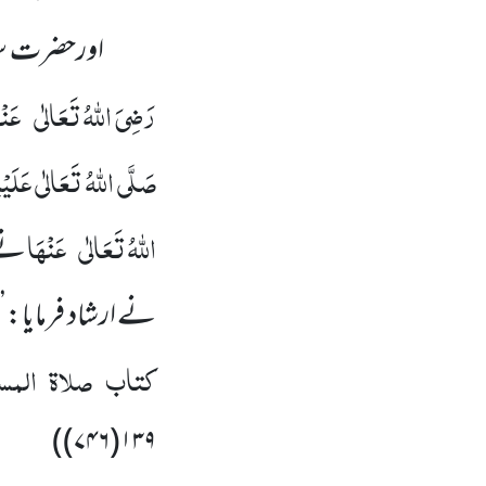
اورحضرت سع
رَضِیَ اللّٰہُ تَعَالٰی
عَنْ
صَلَّی اللّٰہُ تَعَالٰی عَلَیْہ
اللّٰہُ تَعَالٰی
عَنْہَا
نے 
نے ارشاد فرمایا: ’’
کتاب صلاۃ المس
)
۱۳۹(۷۴۶)