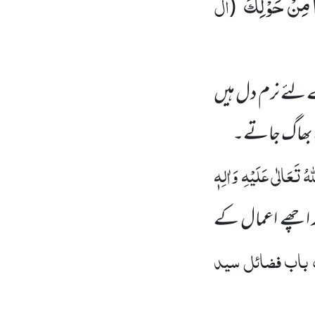
وْا مِنْ حَوْلِكَ
ال
(
‘‘
ے لئے نرم دل ہیں
ے بھاگ جاتے۔
ّٰہُ تَعَالٰی عَلَیْہِ
وَاٰلِہٖ
 اچھے اعمال کے
 باب فضائل سید