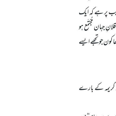
ب پر ہے کہ ایک
 جہان مُجْتَمع ہو
ا کون جو تجھے ایسے
ِ کریمہ کے بارے