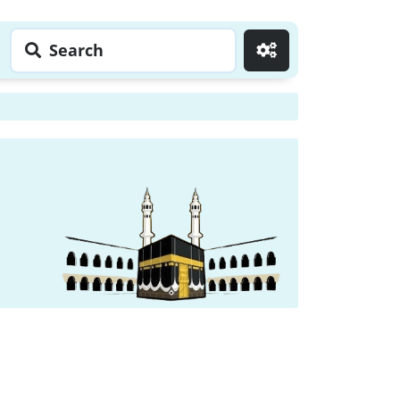
Search
Go