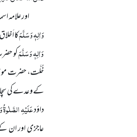
اورعلامہ اس
وَاٰلِہٖ وَسَلَّمَ
کا اَخلا
وَاٰلِہٖ وَسَلَّمَ
کو حضر
خُلَّت، حضرت موس
کے وعدے کی سچا
عَلَیْہِ
الصَّلٰوۃُ
وَ
داؤد
عاجزی اور ان کے ع