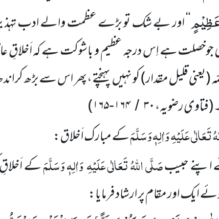
عَظِیْمٍ
‘‘ اور بے شک تو بڑے عظمت والے ادب تہذی
ی جوخصلت ہے اِس درجہ عظیم و باشوکت ہے کہ اَخلاقِ عاقلانِ
ہ
(یعنی قلیل مقدار)
کو نہیں پہنچتے ،پھر اس سے بڑھ کراندھ
۔
(
فتاوی رضویہ،
۳۰
۱۶۴
۱۶۵
)
-
/
ٰہُ تَعَالٰی عَلَیْہِ
وَاٰلِہٖ وَسَلَّمَ
کے مبارک اَخلاق:
صَلَّی اللّٰہُ تَعَالٰی عَلَیْہِ
وَاٰلِہٖ وَسَلَّمَ
ے اپنے حبیب
کے اَخلاق
ے ایک اور مقام پر ارشاد فرمایا: