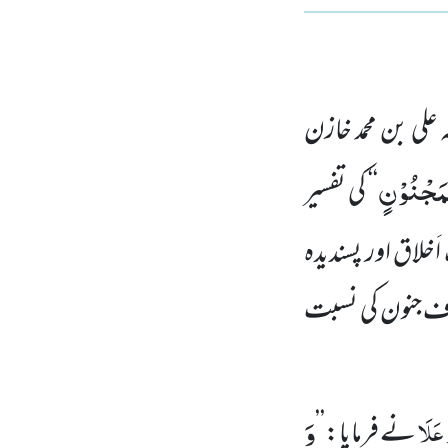
 علی بن محمد خازن
ِمَجْنُوْنٍ
‘‘
کی تفسیر
خلاق اور پسندیدہ
طرف جنون کی نسبت
وَ
 عَلَا
نے فرمایا:’’