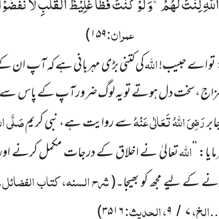
اللّٰهِ لِنْتَ لَهُمْۚ-وَ لَوْ كُنْتَ فَظًّا غَلِیْظَ الْقَلْبِ لَا نْفَضُّ
عمران:
)
۱۵۹
اللّٰہ
 تو اے حبیب!
کی کتنی بڑی مہربانی ہے کہ آپ ان ک
ش مزاج ،سخت دل ہوتے تو یہ لوگ ضرورآپ کے پاس س
رَضِیَ اللّٰہُ تَعَالٰی عَنْہُ
صَلَّی الل
بر
سے روایت ہے، نبی کریم
اللّٰہ
یا: ’’
تعالیٰ نے اخلاق کے درجات مکمل کرنے اور
شرح السنہ، کتاب الفضائل،
 کے لیے مجھ کو بھیجا۔
(
الخ،
، الحدیث:
)
۳۵۱۶
۹
۷
/
..