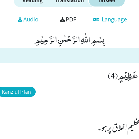
Reading
Translation
Tafseer
Audio
PDF
Language
بِسْمِ اللّٰهِ الرَّحْمٰنِ الرَّحِیْمِ
 عَظِیْمٍ(4)
Kanz ul Irfan
عظیم اخلاق پر ہو۔