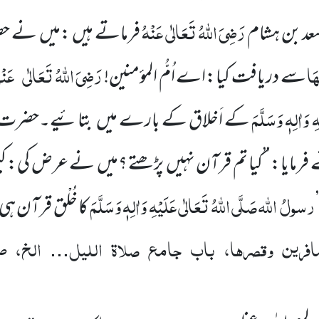
رَضِیَ اللّٰہُ تَعَالٰی عَنْہُ
د بن ہشام
فرماتے ہیں :میں نے حض
ہَا
رَضِیَ اللّٰہُ تَعَالٰی
عَنْ
سے دریافت کیا:اے اُمُّ المؤمنین!
ِ وَاٰلِہٖ وَسَلَّمَ
کے اَخلاق کے بارے میں بتائیے۔حضرت ع
فرمایا: ’’کیا تم قرآن نہیں پڑھتے ؟میں نے عرض کی: کی
رسولُ
اللّٰہ
صَلَّی اللّٰہُ تَعَالٰی عَلَیْہِ وَاٰلِہٖ وَسَلَّمَ
کا خُلْق قرآن ہ
افرین وقصرہا، باب جامع صلاۃ اللیل
الخ، 
...