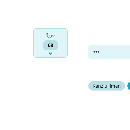
سورۃ
68
Kanz ul Iman