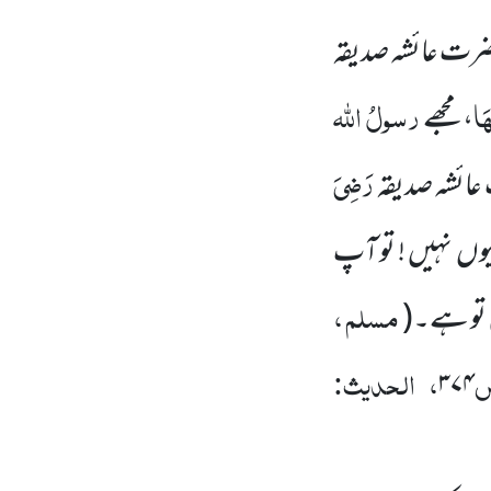
رت عائشہ صدیقہ
ہَا
رسولُ
اللّٰہ
، مجھے
رَضِیَ
ائشہ صدیقہ
وں نہیں ! تو آپ
مسلم ،
ی تو ہے۔
(
ص
، الحدیث:
۳۷۴