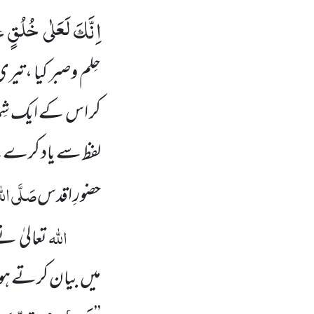
اِنَّكَ لَعَلٰى خُلُقٍ 
حِلم وصبر کیا ،تیر
کر اس کے ایک شِمّ
لفظ سے یاد کرے
صَلَّی اللّ
حضورِ اقدس
اللّٰہ
تعالیٰ ن
میں بیان کرتے ہوئ