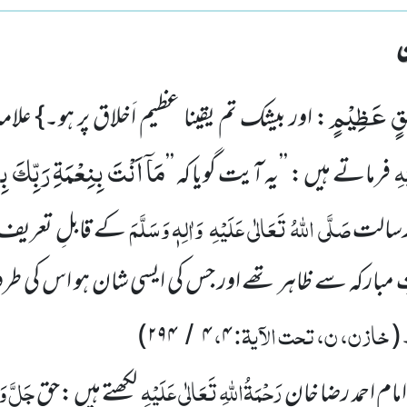
لُقٍ عَظِیْمٍ
: اور بیشک تم یقینا عظیم اَخلاق پر
ہو۔} علامہ
مَاۤ اَنْتَ بِنِعْمَةِ رَبِّكَ ب
ْہِ
فرماتے ہیں : ’’یہ آیت گویا کہ ’’
صَلَّی اللّٰہُ تَعَالٰی عَلَیْہِ
وَاٰلِہٖ وَسَلَّمَ
 رسالت
کے قابلِ تعریف اَ
ِ مبارکہ سے ظاہر تھے اور جس کی ایسی شان ہو اس کی 
خازن، ن، تحت الآیۃ:
،
)
۲۹۴
۴
۴
(
/
رَحْمَۃُاللّٰہِ تَعَالٰی عَلَیْہِ
جَلَّ وَ
مام احمد رضا خان
لکھتے ہیں :حق