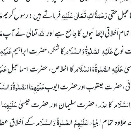
رَحْمَۃُاللّٰہِ تَعَالٰی عَلَیْہِ
صَ
ماعیل حقی
فرماتے ہیں : رسولِ کریم
اللّٰہ
صَ
ق تمام اَخلاقی اچھائیوں کا جامع ہے اور
تعالیٰ نے آپ
عَلَیْہِ
الصَّلٰوۃُ
وَالسَّلَام
عَلَیْہِ
ت نوح
کا شکر، حضرت ابراہیم
عَلَیْہِ
الصَّلٰوۃُ
وَالسَّلَام
عَلَی
یٰ
کا اخلاص، حضرت اسماعیل
عَلَیْہِمَا
الصَّلٰوۃُ
وَالسَّ
ئی،حضرت یعقوب اور حضرت ایوب
السَّلَام
عَلَیْہِمَا
ا
کا عذر ،حضرت سلیمان اور حضرت عیسیٰ
عَلَیْہِمُ الصَّلٰوۃُ وَالسَّلَام
لاوہ تمام ابنیاء
کے اَخلاق عطا 