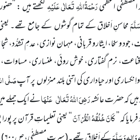
رَحْمَۃُاللّٰہِ تَعَالٰی عَلَیْہِ
 المصطفٰی اعظمی
لکھتے ہیں : ’’حضور
سَلَّمَ
محاسنِ اَخلاق کے تمام گوشوں کے جامع تھے۔ یعنی حِ
جود و سخا، ایثار و قربانی، مہمان نوازی، عدمِ تشدُّد، ش
وقناعت، نرم گفتاری، خوش روئی، ملنساری، مساوات، غ
صَلَّی اللّ
واِنکساری اور حیاداری کی اتنی بلند منزلوں پر آپ
رَضِیَ اللّٰہُ تَعَالٰی
عَنْہَا
ز ہیں کہ حضرت عائشہ
نے ایک جملے میں 
کَانَ خُلُقُہُ الْقُرْآنَ
مایا کہ ’’
‘‘
یعنی تعلیماتِ قرآن پر پورا
ِ
وَاٰلِہٖ وَسَلَّمَ
کے اَخلاق تھے۔
(
سیرتِ مصطفٰی، ص
۶۰۰
)