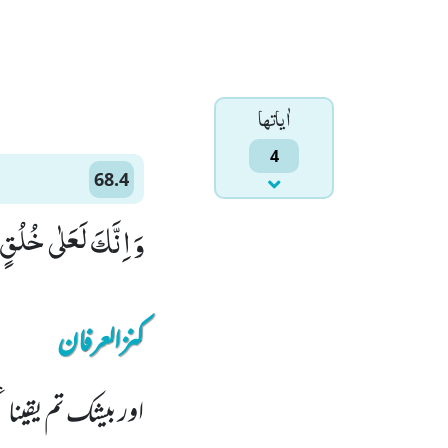
اٰياتها
4
68.4
وَ اِنَّكَ لَعَلٰى خُلُقٍ
کنزالعرفان
اور بیشک تم یقینا 