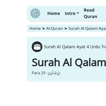
Read
Home
Intro
Quran
Home
➤
Al-Quran
➤
Surah Al Qalam Ayat
Surah Al Qalam Ayat 4 Urdu Tr
Surah Al Qala
تَبٰرَكَ الَّذِیْ
Para 29 -