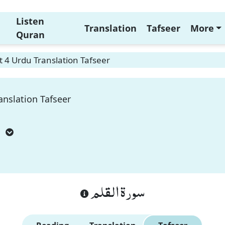
Listen
Translation
Tafseer
More
Quran
 4 Urdu Translation Tafseer
anslation Tafseer
m
سورة القلم