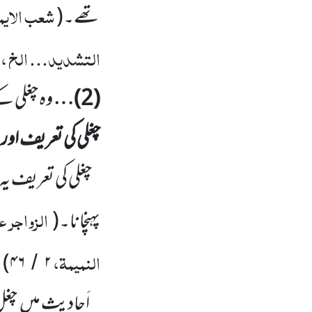
شعب الایما
تھے۔
(
التشدید
الخ ،
...
(
2
)…
وہ چغلی ک
چغلی کی تعریف او
چغلی کی تعریف یہ
الزواجر ع
پہنچانا۔
(
النمیمۃ،
)
۴۶
۲
/
اَحادیث میں
چغل