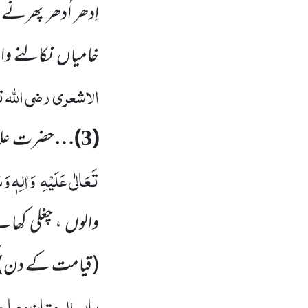
اِدھر اُدھر پھرن
خامیاں
نکالنے و
الاشعری
رضی اللّٰہ 
(
)…
حضرت علا
3
تَعَالٰی عَلَیْہِ
وَاٰلِہٖ وَس
والوں ، چغلی کھا
(قیامت کے دن)
باب البہتان وماج