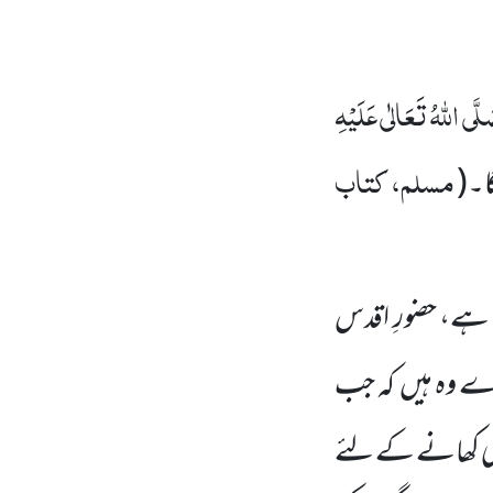
لَّی اللّٰہُ تَعَالٰی عَلَیْہِ
مسلم، کتاب
ا۔
(
ے، حضورِ اقدس
ے وہ ہیں
کہ جب
ی کھانے کے لئے