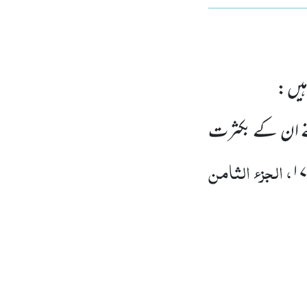
یں :
 ان کے بکثرت
، الجزء الثامن
۱