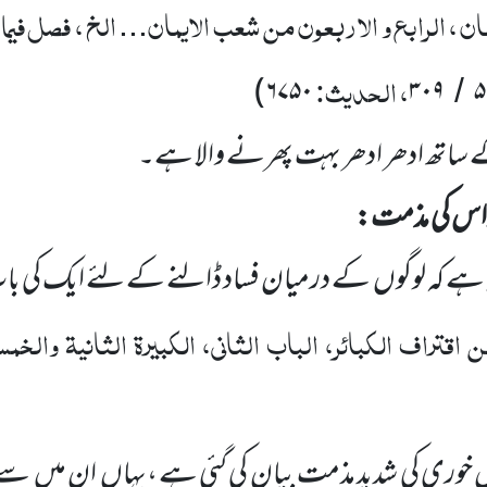
ن ، الرابع و الاربعون من شعب الایمان
الخ ، فصل فیما
...
، الحدیث:
)
۶۷۵۰
۳۰۹
۵
/
ے ساتھ ادھر ادھر بہت پھرنے والا ہے۔
ر اس کی مذمت:
 ہے کہ لوگوں
کے درمیان فساد ڈالنے کے لئے ایک کی
ن اقتراف الکبائر، الباب الثانی، الکبیرۃ الثانیۃ والخم
 خوری کی شدید مذمت بیان کی گئی ہے ،یہاں
ان میں
سے