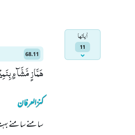
اٰياتها
11
68.11
هَمَّازٍ مَّشَّآءٍۭ بِنَمِیْم
کنزالعرفان
سامنے سامنے بہت ط