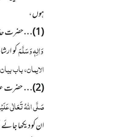
ہوں ،
(
1
)…
حضرت حذی
وَاٰلِہٖ وَسَلَّمَ
کو ارشا
الایمان، باب بیان
(
2
)…
حضرت عبد
صَلَّی اللّٰہُ تَعَالٰی عَلَیْ
ان کو دیکھا جائے ت