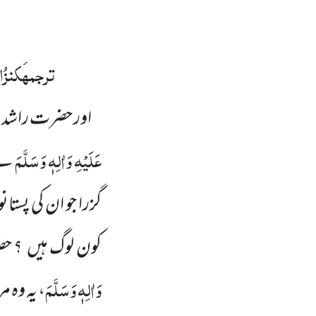
ترجمہ
کنزُا
اور حضرت راشد ب
عَلَیْہِ وَاٰلِہٖ وَسَلَّمَ
نے 
گزرا جو ان کی پستا
کون لوگ ہیں
؟ ح
وَاٰلِہٖ وَسَلَّمَ
، یہ وہ م