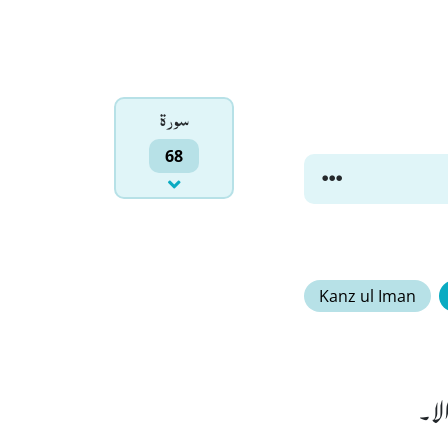
سورۃ
68
Kanz ul Iman
لا۔