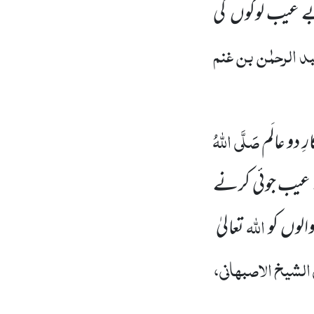
بے عیب لوگوں
کی
الرحمٰن بن غنم
صَلَّی اللّٰہُ
و عالَم
چھے عیب جوئی کرنے
اللّٰہ
لوں کو
تعالیٰ
 الشیخ الاصبہانی،