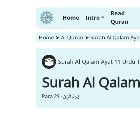
Read
Home
Intro
Quran
Home
➤
Al-Quran
➤
Surah Al Qalam Ayat
Surah Al Qalam Ayat 11 Urdu T
Surah Al Qala
تَبٰرَكَ الَّذِیْ
Para 29 -