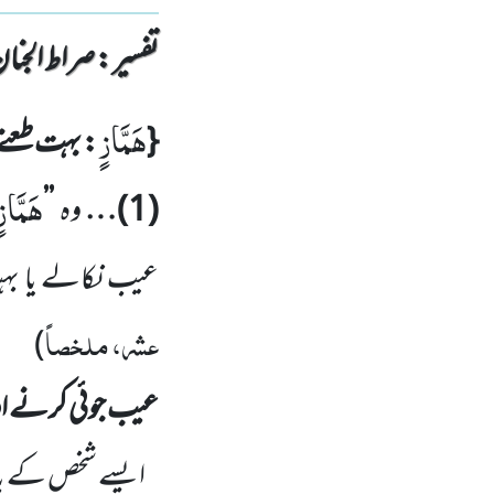
تفسیر : ‎صراط الجنان
هَمَّازٍ
{
: بہت طعنے
هَمَّازٍ
(
1
)…
وہ
’’
عیب نکالے یا بہ
عشر، ملخصاً
)
عیب جوئی کرنے او
ایسے شخص کے ب