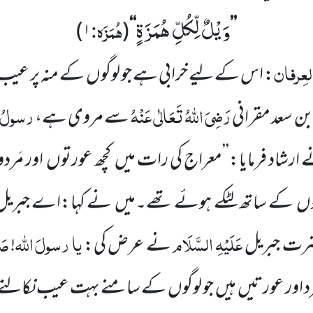
وَیْلٌ لِّكُلِّ هُمَزَةٍ
ہُمَزَہ:
)
۱
(
‘‘
’’
لعِرفان
: اس کے لیے خرابی ہے جو لوگوں
کے منہ پر عیب
رَضِیَ اللّٰہُ تَعَالٰی عَنْہُ
رسولُ
ن سعد مقرانی
سے مروی ہے،
ارشاد فرمایا:’’معراج کی رات میں
کچھ عورتوں
اور مَر
نوں
کے ساتھ لٹکے ہوئے
تھے۔میں
نے کہا:اے جبریل
عَلَیْہِ السَّلَام
یا
رسولَ
اللّٰہ
صَل
ضرت جبریل
نے عرض کی:
!
رد اور عورتیں
ہیں
جو لوگوں
کے سامنے بہت عیب نکالتے او