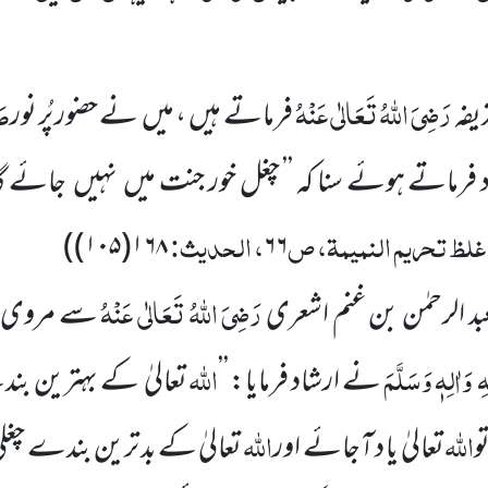
رَضِیَ اللّٰہُ تَعَالٰی عَنْہُ
صَ
فہ
فرماتے ہیں
، میں
نے حضور پُر نور
د فرماتے ہوئے سنا کہ ’’ چغل خور جنت میں
نہیں
جائے گ
 غلظ تحریم النمیمۃ، ص
، الحدیث:
)
۱۶۸(۱۰۵)
۶۶
رَضِیَ اللّٰہُ تَعَالٰی عَنْہُ
 الرحمٰن بن غنم اشعری
سے مروی ہ
ہِ
وَاٰلِہٖ وَسَلَّمَ
اللّٰہ
نے ارشاد فرمایا: ’’
تعالیٰ
کے بہترین بند
اللّٰہ
اللّٰہ
و
تعالیٰ
یا د آجائے اور
تعالیٰ
کے بد ترین بندے چغل