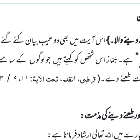
 دینے والا۔}
اس آیت میں
بھی دو عیب بیان کئے گئے ہ
‘‘
ہے۔ ہَمّاز اس شخص کو کہتے ہیں
جو لوگوں
کے سامنے
قرطبی، القلم، تحت الآیۃ:
،
ت طعنے
دے۔
(
۱۱
۹
۷۳
/
ر طعنے دینے کی مذمت:
اللّٰہ
ارے میں
تعالیٰ ارشاد فرماتا ہے: