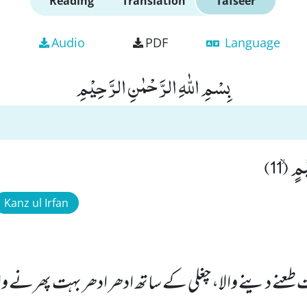
Reading
Translation
Tafseer
Audio
PDF
Language
بِسْمِ اللّٰهِ الرَّحْمٰنِ الرَّحِیْمِ
ٍۙ (11)
Kanz ul Irfan
عنے دینے والا، چغلی کے ساتھ ادھر ادھر بہت پھرنے وا