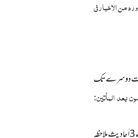
 ورد من الاخبار فی
 بات دوسرے تک
سون بعد المأتین:
3
اَحادیث ملاحظہ