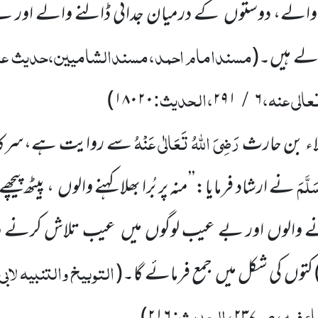
ے والے، دوستوں
کے درمیان جدائی ڈالنے والے اور 
مسندامام احمد،مسندالشامیین،حدیث عبد 
الے ہیں۔
(
تعالی عنہ
،
،الحدیث:
)
۱۸۰۲۰
۲۹۱
۶
/
رَضِیَ اللّٰہُ تَعَالٰی عَنْہُ
ء بن حارث
سے روایت ہے،سرکارِ د
َلَّمَ
نے ارشاد فرمایا:’’منہ پر بُرا بھلا کہنے والوں
، پیٹھ پی
نے والوں اور بے عیب لوگوں میں
عیب تلاش کرنے وا
التوبیخ والتنبیہ لابی
کتوں
کی شکل میں
جمع فرمائے گا۔
(
اء فیہ، ص
، الحدیث: