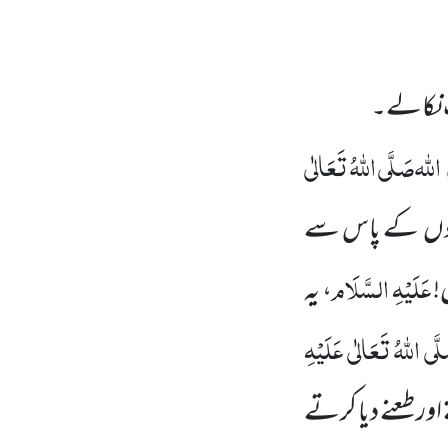
 نکالے۔
اللّٰہ
صَلَّی اللّٰہُ تَعَالٰی
دوں
کے پاس سے
عَلَیْہِ السَّلَام
!
، یہ
َّی اللّٰہُ تَعَالٰی عَلَیْہِ
ر طعنے دیا کرتے