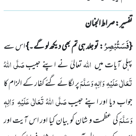
تفسیر : ‎صراط الجنان
فَسَتُبْصِرُ
{
: تو جلد ہی تم بھی دیکھ لو گے۔}
اس سے
اللّٰہ
صَلَّی اللّٰہُ
پہلی آیات میں
تعالیٰ نے اپنے حبیب
تَعَالٰی عَلَیْہِ
وَاٰلِہٖ
وَسَلَّمَ
پر لگائے گئے کفار
کے الزام کا
صَلَّی اللّٰہُ تَعَالٰی عَلَیْہِ
وَاٰلِہٖ
جواب دیا اور اپنے حبیب
وَسَلَّمَ
کی عظمت و شان کو بیان کیا اور
اس آیت اور