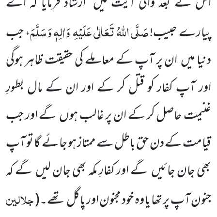
اس کے بعد والی آیت میں
ارشاد فرمایا
کہ اے
صَلَّی اللّٰہُ تَعَالٰی عَلَیْہِ
وَاٰلِہٖ وَسَلَّمَ
پیارے حبیب!
، جب
دنیا میں
ان پر آپ کے معاملے کی حقیقت ظاہر ہوگی
اور آپ کفار کو قتل کر کے اور ان کے مال بطورِ
غنیمت حاصل کر کے ان پر غالب ہوں
گے اور جب
قیامت کے دن حق باطل سے ممتاز ہو جائے گا تو آپ
بھی جان جائیں
گے اور کفارِ مکہ بھی جان لیں
گے کہ
جلالین
جنون آپ پر تھا یا وہ خود مجنون اور پاگل تھے۔
(