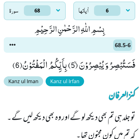
اٰياتها
سورۃ
68
6
بِسْمِ اللّٰهِ الرَّحْمٰنِ الرَّحِیْمِ
68.5-6
فَسَتُبْصِرُ وَ یُبْصِرُوْنَۙ (5) بِاَیِّكُمُ الْمَفْتُوْنُ(6)
Kanz ul Iman
Kanz ul Irfan
کنزالعرفان
تو جلد ہی تم بھی دیکھ لو گے اور وہ بھی دیکھ لیں گے۔
کہ تم میں کون مجنون تھا۔