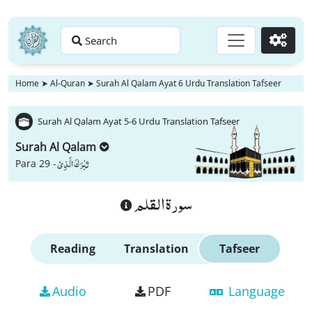
Search
Go
Home
➤
Al-Quran
➤
Surah Al Qalam Ayat 6 Urdu Translation Tafseer
Surah Al Qalam Ayat 5-6 Urdu Translation Tafseer
Surah Al Qalam
تَبٰرَكَ الَّذِیْ
Para 29 -
سورة القلم
Reading
Translation
Tafseer
Audio
PDF
Language