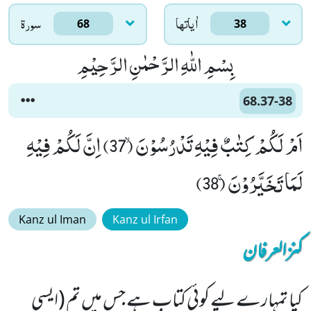
اٰياتها
سورۃ
68
38
بِسْمِ اللّٰهِ الرَّحْمٰنِ الرَّحِیْمِ
68.37-38
اَمْ لَكُمْ كِتٰبٌ فِیْهِ تَدْرُسُوْنَۙ (37) اِنَّ لَكُمْ فِیْهِ
لَمَا تَخَیَّرُوْنَۚ (38)
Kanz ul Iman
Kanz ul Irfan
کنزالعرفان
کیا تمہارے لیے کوئی کتاب ہے جس میں تم (ایسی