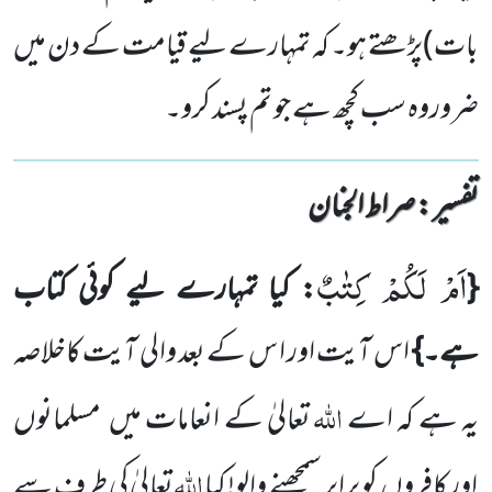
بات)پڑھتے ہو۔ کہ تمہارے لیے قیامت کے دن میں
ضروروہ سب کچھ ہے جو تم پسند کرو۔
تفسیر : ‎صراط الجنان
اَمْ لَكُمْ كِتٰبٌ
{
: کیا تمہارے لیے کوئی کتاب
ہے۔}
اس آیت اور ا س کے بعد والی آیت کاخلاصہ
اللّٰہ
یہ ہے کہ اے
تعالیٰ کے انعامات میں
مسلمانوں
اللّٰہ
اور کافروں
کو برابر سمجھنے والو!
کیا
تعالیٰ کی طرف سے