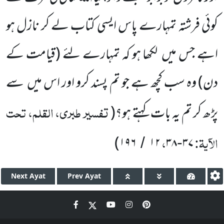
کوئی فرشتہ تمہارے پاس
ایسی کتاب لے کر نازل ہو
اہے جس میں
لکھا ہو کہ تمہارے لئے
(قیامت کے
دن)
وہ سب کچھ ہے جو تم پسند کرو اور اس میں
سے
تفسیر طبری، القلم، تحت
پڑھ کر تم یہ بات کہتے ہو؟
(
الآیۃ:
،
)
۱۹۶
۱۲
۳۸
۳۷
/
-
Next
Ayat
Prev
Ayat