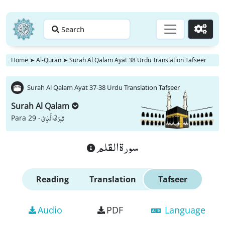
Search
Go
Home
➤
Al-Quran
➤
Surah Al Qalam Ayat 38 Urdu Translation Tafseer
Surah Al Qalam Ayat 37-38 Urdu Translation Tafseer
Surah Al Qalam
تَبٰرَكَ الَّذِیْ
Para 29 -
سورة القلم
Reading
Translation
Tafseer
Audio
PDF
Language