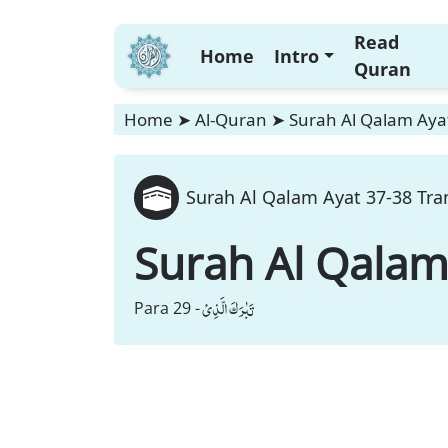
Read
Home
Intro
Quran
Home
➤
Al-Quran
➤
Surah Al Qalam Ayat
Surah Al Qalam Ayat 37-38 Tran
Surah Al Qala
تَبٰرَكَ الَّذِیْ
Para 29 -