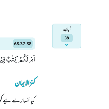
اٰياتها
38
68.37-38
اَمْ لَكُمْ كِتٰبٌ فِیْهِ تَدْرُسُوْنَۙ (37) اِنَّ ل
کنزالایمان
کیا تمہارے لیے کو