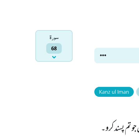
سورۃ
68
Kanz ul Iman
 تم پسند کرو۔