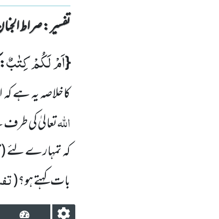
تفسیر : ‎صراط الجنان
اَمْ لَكُمْ كِتٰبٌ
{
: 
کاخلاصہ یہ ہے کہ
اللّٰہ
تعالیٰ کی طرف 
کہ تمہارے لئے
(ق
تفسی
بات کہتے ہو؟
(