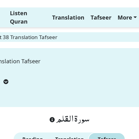
Listen
Translation
Tafseer
More
Quran
 38 Translation Tafseer
slation Tafseer
m
سورة القلم