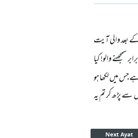
ے بعد والی آیت
برابر سمجھنے والو!
کیا
اہے جس میں
لکھا ہو
ں
سے پڑھ کر تم یہ
Next
Ayat