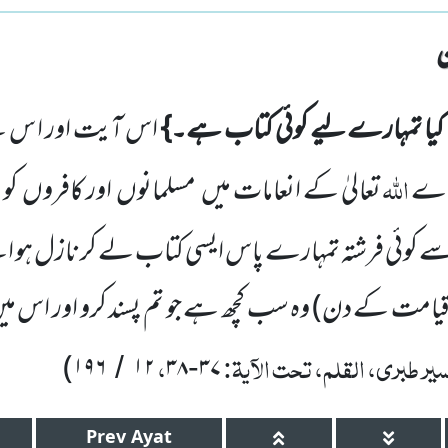
کیا تمہارے لیے کوئی کتاب ہے۔}
اس آیت اور ا س ک
اللّٰہ
 اے
تعالیٰ کے انعامات میں
مسلمانوں
اور کافروں
کو 
سے کوئی فرشتہ تمہارے پاس
ایسی کتاب لے کر نازل ہو 
یامت کے دن)
وہ سب کچھ ہے جو تم پسند کرو اور اس می
ر طبری، القلم، تحت الآیۃ:
،
)
۱۹۶
۱۲
۳۸
۳۷
/
-
Prev
Ayat