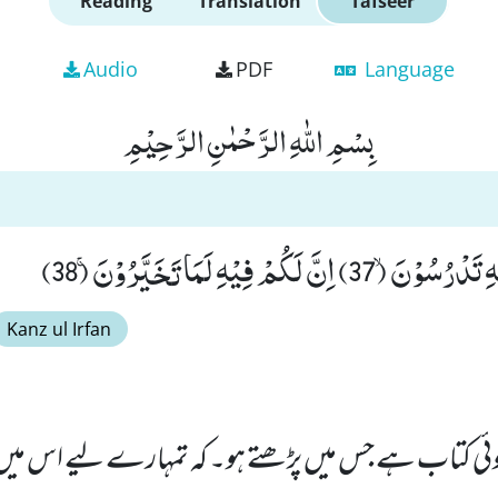
Reading
Translation
Tafseer
Audio
PDF
Language
بِسْمِ اللّٰهِ الرَّحْمٰنِ الرَّحِیْمِ
َكُمْ فِیْهِ لَمَا تَخَیَّرُوْنَۚ (38)
Kanz ul Irfan
ئی کتاب ہے جس میں پڑھتے ہو۔ کہ تمہارے لیے اس میں جو