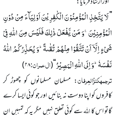
اور ارشاد فرمایا:
لَا یَتَّخِذِ الْمُؤْمِنُوْنَ الْكٰفِرِیْنَ اَوْلِیَآءَ مِنْ دُوْنِ
’’
الْمُؤْمِنِیْنَۚ-وَ مَنْ یَّفْعَلْ ذٰلِكَ فَلَیْسَ مِنَ اللّٰهِ فِیْ
شَیْءٍ اِلَّاۤ اَنْ تَتَّقُوْا مِنْهُمْ تُقٰىةًؕ-وَ یُحَذِّرُكُمُ اللّٰهُ
نَفْسَهٗؕ-وَ اِلَى اللّٰهِ الْمَصِیْرُ
ال عمران:
)
۲۸
(
‘‘
ترجمہ
کنزُالعِرفان
: مسلمان مسلمانوں کو چھوڑ کر
کافروں کو اپنا دوست نہ بنائیں
اور جو کوئی ایسا کرے
اللّٰہ
گاتو اس کا
سے کوئی تعلق نہیں
مگر یہ کہ تمہیں
ان