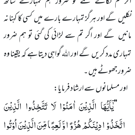
اگر تم نکالے گئے تو ضرور ہم تمہارے ساتھ
نکلیں
گے اور ہرگز تمہارے بارے میں
کسی کا کہنا نہ
مانیں
گے اور اگر تم سے لڑائی
کی گئی تو ہم ضرور
اللّٰہ
تمہاری مدد کریں
گے اور
گواہی دیتا
ہے کہ یقینا وہ
ضرور جھوٹے ہیں ۔
اور مسلمانوں
سے ارشاد فرمایا:
یٰۤاَیُّهَا الَّذِیْنَ اٰمَنُوْا لَا تَتَّخِذُوا الَّذِیْنَ
’’
اتَّخَذُوْا دِیْنَكُمْ هُزُوًا وَّ لَعِبًا مِّنَ الَّذِیْنَ اُوْتُوا