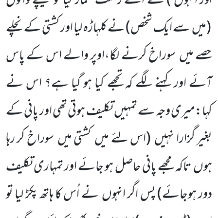
اور انہوں )
نے اسے زحمت شمار کیا تو نیچے والوں
(میں
سے ایک شخص)
نے کلہاڑہ لیا اور کشتی کے نچلے
حصے میں
سوراخ کرنے لگا،اوپر والے اس کے پاس
آئے اور کہنے لگے کہ تجھے کیا ہو گیا ہے؟ اس نے
کہا:میری وجہ سے تمہیں
تکلیف ہوتی تھی اور پانی کے
بغیر گزارا نہیں
(اس لئے میں
کشتی میں
سوراخ کر رہا
ہوں
تاکہ مجھے پانی حاصل ہو جائے اور تمہاری تکلیف
دور ہوجائے)
پس اگر انہوں
نے اُس کا ہاتھ پکڑ لیا تو