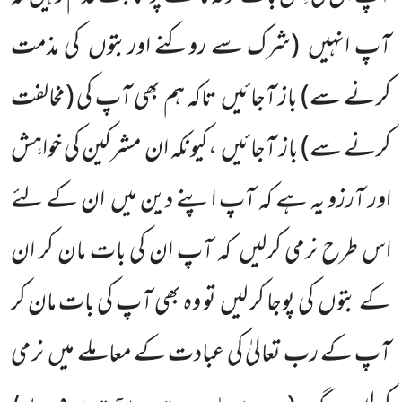
آپ انہیں
(شرک سے روکنے اوربتوں
کی مذمت
کرنے سے)
باز آجائیں
تاکہ ہم بھی آپ کی
(مخالفت
کرنے سے)
باز آجائیں
،کیونکہ ان مشرکین کی خواہش
اور آرزو یہ ہے کہ آپ اپنے دین میں
ان کے لئے
اس طرح نرمی کرلیں
کہ آپ ان کی بات مان کر ان
کے بتوں
کی پوجا کر لیں
تو وہ بھی آپ کی بات مان کر
آپ کے رب تعالیٰ کی عبادت کے معاملے میں
نرمی