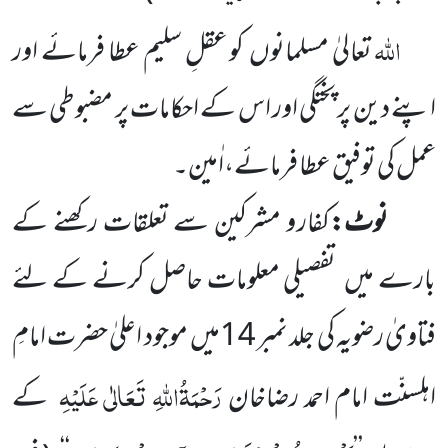
اللّٰہ
تعالیٰ مسلمانوں
کو عقلِ سلیم عطا فرمائے اور
اپنے دین پر پختگی اور اس کے
احکامات پر مضبوطی سے
عمل کی
توفیق عطا فرمائے،اٰمین۔
نوٹ:
کفار و مشرکین سے تعلقات رکھنے کے
بارے میں
تفصیلی معلومات حاصل کرنے کے لئے
فتاویٰ رضویہ
کی جلد نمبر
14
میں
موجود اعلیٰ حضرت امامِ
رَحْمَۃُاللّٰہِ تَعَالٰی عَلَیْہِ
اہلسنّت امام
احمد رضاخان
کے