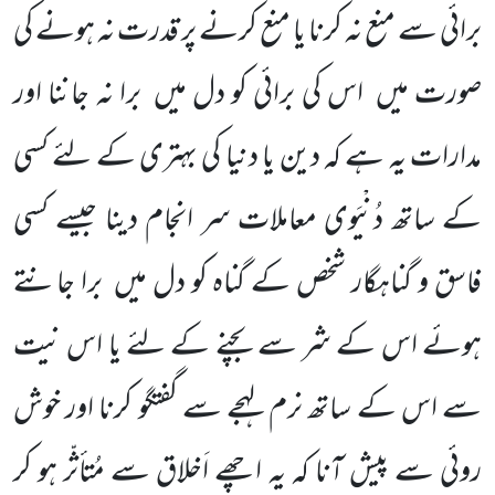
برائی سے منع نہ کرنا یا منع کرنے پر قدرت نہ ہونے کی
صورت میں
اس کی برائی کو دل میں
برا نہ جاننا اور
مدارات یہ ہے کہ دین یا دنیا کی بہتری کے لئے کسی
کے ساتھ دُنْیَوی معاملات سر انجام دینا جیسے کسی
فاسق و گناہگار شخص کے گناہ کو دل میں
برا جانتے
ہوئے اس کے شر سے بچنے کے لئے یا اس نیت
سے اس کے ساتھ نرم لہجے سے گفتگو کرنا اور خوش
روئی سے پیش آنا کہ یہ اچھے اَخلاق سے مُتأثّر ہو کر