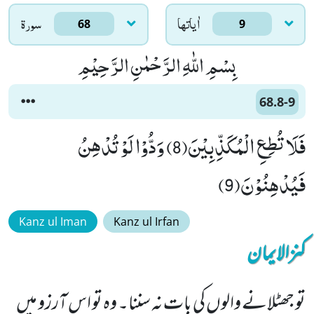
اٰياتها
سورۃ
68
9
بِسْمِ اللّٰهِ الرَّحْمٰنِ الرَّحِیْمِ
68.8-9
فَلَا تُطِعِ الْمُكَذِّبِیْنَ(8) وَدُّوْا لَوْ تُدْهِنُ
فَیُدْهِنُوْنَ(9)
Kanz ul Iman
Kanz ul Irfan
کنزالایمان
تو جھٹلانے والوں کی بات نہ سننا۔ وہ تو اس آرزو میں