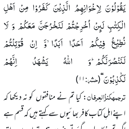
یَقُوْلُوْنَ لِاِخْوَانِهِمُ الَّذِیْنَ كَفَرُوْا مِنْ اَهْلِ
الْكِتٰبِ لَىٕنْ اُخْرِجْتُمْ لَنَخْرُجَنَّ مَعَكُمْ وَ لَا
نُطِیْعُ فِیْكُمْ اَحَدًا اَبَدًاۙ-وَّ اِنْ قُوْتِلْتُمْ
لَنَنْصُرَنَّكُمْؕ-وَ اللّٰهُ یَشْهَدُ اِنَّهُمْ
لَكٰذِبُوْنَ
حشر:
)
۱۱
(
‘‘
ترجمہ
کنزُالعِرفان
: کیا تم نے منافقوں
کو نہ دیکھا کہ
اپنے اہلِ کتاب کافر بھائیوں
سے کہتے ہیں
کہ قسم ہے