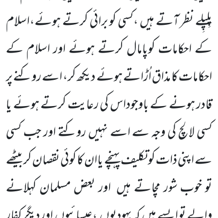
پِلپِلے نظر آتے ہیں ،کسی کو برائی کرتے ہوئے،اسلام
کے احکامات کوپامال کرتے ہوئے اور اسلام کے
احکامات کا مذاق اُڑاتے ہوئے دیکھ کر، اسے روکنے پر
قادر ہونے کے باوجوداس کی رعایت کرتے ہوئے یا
کسی لالچ کی وجہ سے اسے نہیں روکتے اور جب کسی
سے اپنی ذات کو تکلیف پہنچے یاان کا کوئی نقصان کر بیٹھے
تو خوب شور مچاتے ہیں
اور بعض مسلمان کہلانے
والے تو ایسے ہیں
کہ یہودیوں
،عیسائیوں
اور دیگر کفار