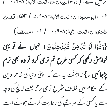
روح البیان،ن، تحت الآیۃ:
،
کر لیں
گے۔
(
۸
۹
۱۰
/
-
، ابو سعود، ن، تحت الآیۃ:
،
، تفسیر
۷۵۳
۵
۹
۸
۱۰۹
/
-
طبری، ن، تحت الآیۃ:
،
، ملتقطاً
)
۱۰۹
۱۰
۹
۸
/
-
وَدُّوْا لَوْ تُدْهِنُ فَیُدْهِنُوْنَ
{
: انہوں
نے تو یہی
خواہش رکھی کہ کسی طرح تم نرمی کرو تو وہ بھی نرم
پڑجائیں ۔}
مُداہَنَت
یہ ہے کہ اپنی دنیا کی خاطر دین
کے احکام میں
خلافِ شرع نرمی برتنا جیسے لالچ کی وجہ
سے یا کسی کے مرتبے کی رعایت کرتے ہوئے اسے