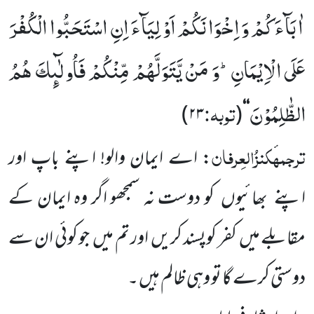
اٰبَآءَكُمْ وَ اِخْوَانَكُمْ اَوْلِیَآءَ اِنِ اسْتَحَبُّوا الْكُفْرَ
عَلَى الْاِیْمَانِؕ-وَ مَنْ یَّتَوَلَّهُمْ مِّنْكُمْ فَاُولٰٓىٕكَ هُمُ
الظّٰلِمُوْنَ
توبہ:
)
۲۳
(
‘‘
ترجمہ
کنزُالعِرفان
: اے ایمان والو! اپنے باپ اور
اپنے
بھائیوں
کو دوست نہ سمجھو اگر وہ ایمان کے
مقابلے میں
کفر کوپسند کریں
اور تم میں
جو کوئی ان سے
دوستی کرے گا تو وہی ظالم ہیں ۔