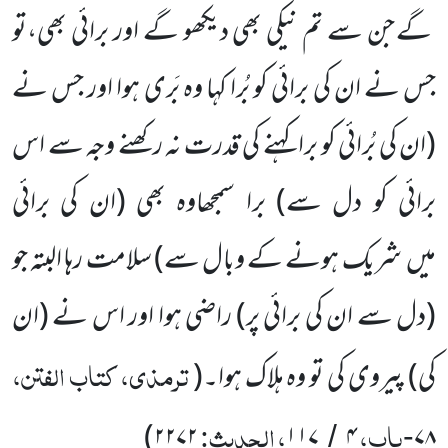
گے جن سے تم نیکی بھی دیکھو گے اور برائی بھی،تو
جس نے ان کی برائی کو بُرا کہا وہ بَری ہوا اور جس نے
(ان کی بُرائی کو برا کہنے کی قدرت نہ رکھنے وجہ سے اس
برائی کو دل سے)
برا سمجھاوہ بھی
(ان کی برائی
میں
شریک ہونے کے وبال سے)
سلامت رہا البتہ جو
(دل سے ان کی برائی پر)
راضی ہوا اور اس نے
(ان
ترمذی، کتاب الفتن،
کی)
پیروی کی تو وہ ہلاک ہوا۔
(
باب،
، الحدیث:
)
۲۲۷۲
۱۱۷
۴
۷۸
/
-