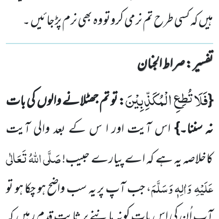
ہیں کہ کسی طرح تم نرمی کروتو وہ بھی نرم پڑجائیں ۔
تفسیر : ‎صراط الجنان
فَلَا تُطِعِ الْمُكَذِّبِیْنَ
{
: تو تم جھٹلانے والوں
کی بات
نہ سننا۔}
اس آیت اور ا س کے بعد والی آیت
صَلَّی اللّٰہُ تَعَالٰی
کاخلاصہ یہ ہے
کہ اے پیارے حبیب!
عَلَیْہِ
وَاٰلِہٖ وَسَلَّمَ
، جب آپ پر یہ سب واضح ہو چکا ہو تو
آپ اُن کی اِس بات کونہ
ماننے پر ثابت قدم رہیں
کہ