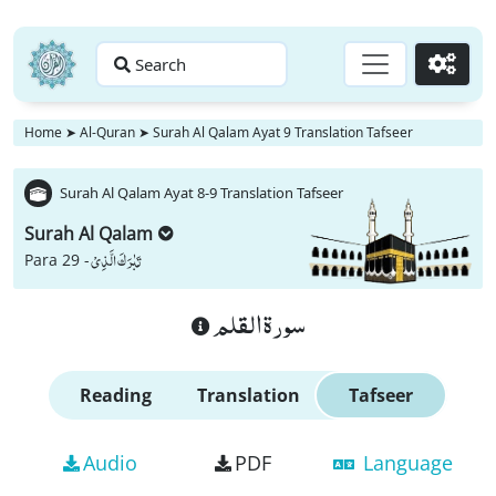
Search
Go
Home
➤
Al-Quran
➤
Surah Al Qalam Ayat 9 Translation Tafseer
Surah Al Qalam Ayat 8-9 Translation Tafseer
Surah Al Qalam
تَبٰرَكَ الَّذِیْ
Para 29 -
سورة القلم
Reading
Translation
Tafseer
Audio
PDF
Language