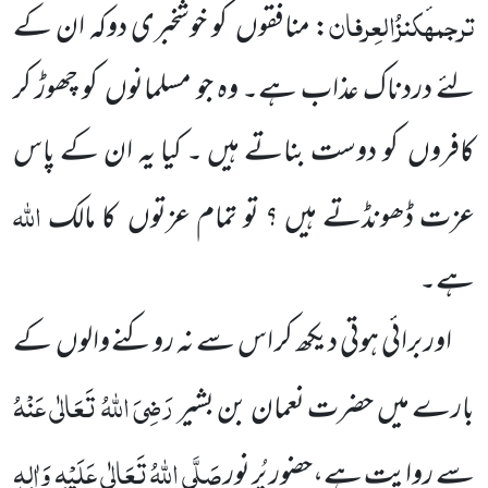
ترجمہ
کنزُالعِرفان
: منافقوں
کو خوشخبری دوکہ ان کے
لئے دردناک عذاب ہے۔ وہ جو مسلمانوں
کو چھوڑ کر
کافروں
کو دوست بناتے ہیں ۔ کیا یہ ان کے پاس
اللّٰہ
عزت ڈھونڈتے ہیں ؟ تو تمام عزتوں
کا مالک
ہے۔
اور برائی ہوتی دیکھ کر اس سے نہ روکنے والوں
کے
رَضِیَ اللّٰہُ تَعَالٰی عَنْہُ
بارے میں حضرت نعمان بن بشیر
صَلَّی اللّٰہُ تَعَالٰی عَلَیْہِ
وَاٰلِہٖ
سے
روایت ہے،حضور پُر نور