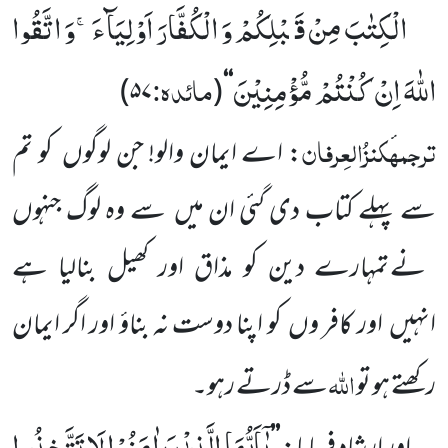
الْكِتٰبَ مِنْ قَبْلِكُمْ وَ الْكُفَّارَ اَوْلِیَآءَۚ-وَ اتَّقُوا
اللّٰهَ اِنْ كُنْتُمْ مُّؤْمِنِیْنَ
مائدہ:
)
۵۷
(
‘‘
ترجمہ
کنزُالعِرفان
: اے ایمان والو! جن لوگوں
کو تم
سے
پہلے کتاب دی گئی ان میں
سے وہ لوگ جنہوں
نے تمہارے دین کو مذاق اور کھیل بنالیا ہے
انہیں
اور کافر وں
کو اپنا دوست نہ بناؤ اور اگر ایمان
اللّٰہ
رکھتے ہو تو
سے ڈرتے رہو۔
یٰۤاَیُّهَا الَّذِیْنَ اٰمَنُوْا لَا تَتَّخِذُوا