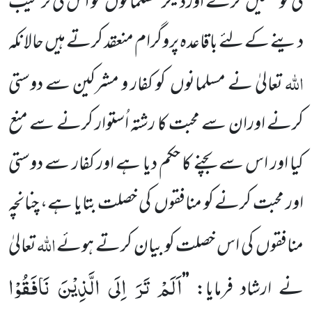
کی کوششیں
کرتے اوردیگر مسلمانوں
کو اس کی ترغیب
دینے کے لئے
باقاعدہ پروگرام منعقد کرتے ہیں حالانکہ
اللّٰہ
تعالیٰ نے مسلمانوں
کو کفار و مشرکین سے دوستی
کرنے اوران سے محبت کا
رشتہ اُستوار کرنے سے منع
کیا اور اس سے بچنے کا حکم دیا ہے اور کفار سے دوستی
اور محبت کرنے کو منافقوں
کی خصلت بتایا ہے، چنانچہ
اللّٰہ
منافقوں
کی اس خصلت کو بیان کرتے ہوئے
تعالیٰ
اَلَمْ تَرَ اِلَى الَّذِیْنَ نَافَقُوْا
نے ارشاد فرمایا:
’’