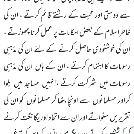
سے دوستی اور محبت کے رشتے قائم کرتے ، ان کی
خاطراسلام کے بعض احکامات پر عمل کرنا چھوڑتے ،
ان کی خوشنودی حاصل کرنے کے لئے ان کی مذہبی
رسومات کا اہتمام کرتے ، ان کے ہاں
ان کی مذہبی
رسومات میں
شرکت کرتے ،انہیں
مساجد میں
بلوا
کراور مسلمانوں
سے اونچا بٹھا کر مسلمانوں
کو ان کی
تقریریں
سنواتے اور ان سے اتحاد اور یگانگت کرنے