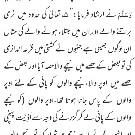
وَسَلَّمَ
اللّٰہ
نے ارشاد فرمایا:’’
تعالیٰ کی حدود میں
نرمی
برتنے والے اور ان
میں
مبتلاء ہونے والے کی مثال
ان لوگوں
جیسی ہے جنہوں
نے کشتی میں
قرعہ اندازی
کی تو بعض کے حصے میں
نیچے والا حصہ آیا اور بعض کے
حصے میں
اوپر والا،نیچے والوں
کو پانی کے لئے اوپر
والوں
کے پاس جانا ہوتا تھا،اوپر والوں
(کو نیچے
والوں
کے پانی لے کر گزرنے کی وجہ سے اَذِیَّت پہنچی