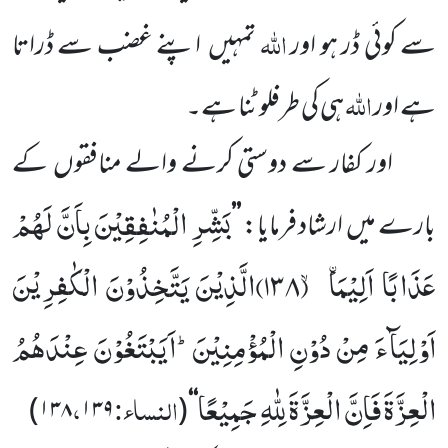
اللّٰہ
سے کوئی ڈر ہو اور
تمہیں
اپنے غضب سے ڈراتا
اللّٰہ
ہے اور
ہی کی طرف
لوٹنا ہے۔
اور کفار سے دوستی کرنے والے منافقوں
کے
بَشِّرِ الْمُنٰفِقِیْنَ بِاَنَّ لَهُمْ
بارے میں
ارشاد فرمایا:
’’
عَذَابًا اَلِیْمَا ﰳ ۙ (
۱۳۸)
الَّذِیْنَ یَتَّخِذُوْنَ الْكٰفِرِیْنَ
اَوْلِیَآءَ مِنْ دُوْنِ الْمُؤْمِنِیْنَؕ-اَیَبْتَغُوْنَ عِنْدَهُمُ
الْعِزَّةَ فَاِنَّ الْعِزَّةَ لِلّٰهِ جَمِیْعًا
النساء:
،
)
۱۳۸
۱۳۹
(
‘‘