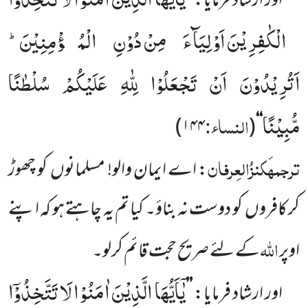
اور ارشاد فرمایا:
’’
الْكٰفِرِیْنَ اَوْلِیَآءَ مِنْ دُوْنِ الْمُؤْمِنِیْنَؕ-
اَتُرِیْدُوْنَ اَنْ تَجْعَلُوْا لِلّٰهِ عَلَیْكُمْ سُلْطٰنًا
مُّبِیْنًا
النساء:
)
۱۴۴
(
‘‘
ترجمہ
کنزُالعِرفان
: اے ایمان والو! مسلمانوں
کو چھوڑ
کر کافروں
کو دوست نہ بناؤ۔ کیا تم یہ چاہتے ہو کہ اپنے
اللّٰہ
اوپر
کے لئے صریح حجت قائم کرلو۔
یٰۤاَیُّهَا الَّذِیْنَ اٰمَنُوْا لَا تَتَّخِذُوْۤا
اور ارشاد فرمایا:
’’