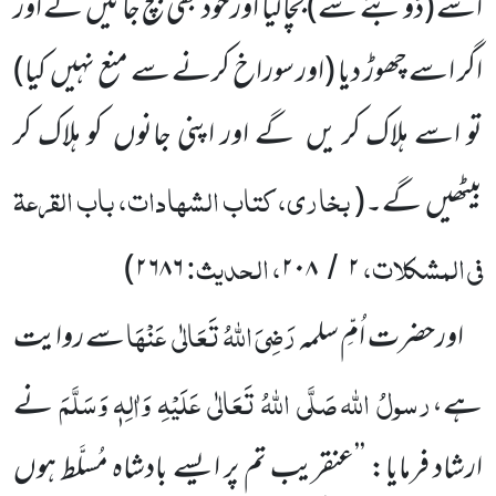
اسے
(ڈوبنے سے)
بچا لیا اور خود بھی بچ جائیں گے اور
اگر اسے چھوڑ دیا
(اور سوراخ کرنے سے منع نہیں
کیا)
تو اسے ہلاک کر یں
گے اور اپنی جانوں
کو ہلاک کر
بخاری، کتاب الشہادات، باب القرعۃ
بیٹھیں
گے۔
(
فی المشکلات،
، الحدیث:
)
۲۶۸۶
۲۰۸
۲
/
رَضِیَ اللّٰہُ تَعَالٰی
عَنْہَا
اورحضرت اُمِّ سلمہ
سے روایت
رسولُ اللّٰہ
صَلَّی اللّٰہُ تَعَالٰی عَلَیْہِ وَاٰلِہٖ وَسَلَّمَ
ہے،
نے
ارشاد
فرمایا: ’’عنقریب تم پر ایسے بادشاہ مُسلَّط ہوں