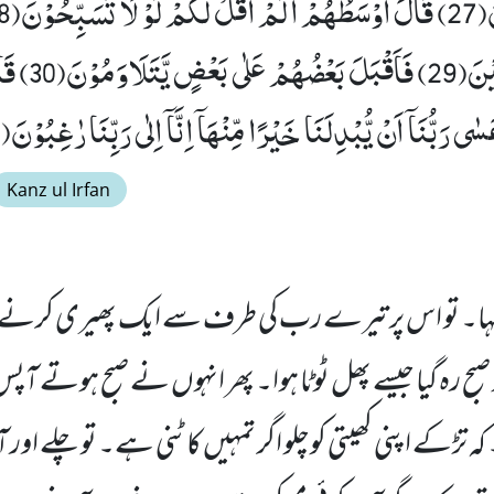
رَبِّنَاۤ اِنَّا كُنَّ
Kanz ul Irfan
ہ نہ کہا۔ تو اس پر تیرے رب کی طرف سے ایک پھیری کرنے والا
ح رہ گیا جیسے پھل ٹوٹا ہوا۔ پھر انہوں نے صبح ہوتے آپ
 تڑکے اپنی کھیتی کوچلو اگر تمہیں کاٹنی ہے۔ تو چلے اور 