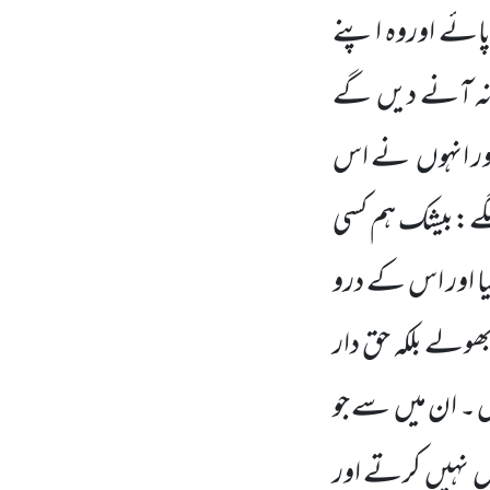
ائے اوروہ اپنے
رنہ آنے دیں
گے
ر انہوں
نے اس
لگے:بیشک ہم کسی
یا اور اس کے درو
ھولے بلکہ حق دار
 ۔ ان میں
سے جو
وں
نہیں
کرتے اور