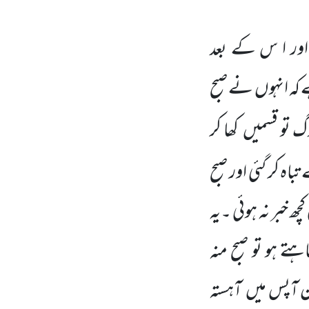
اور ا س کے بعد
 کہ انہوں
نے
صبح
گ تو قسمیں
کھا کر
 تباہ
کر گئی اور صبح
 خبر نہ ہوئی ۔یہ
تے ہو تو صبح منہ
ان آپس میں
آہستہ