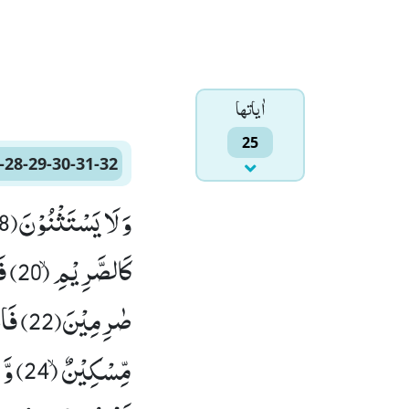
اٰياتها
25
-28-29-30-31-32