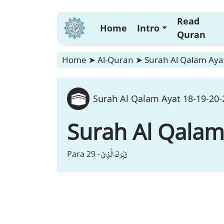
Read
Home
Intro
Quran
Home
➤
Al-Quran
➤
Surah Al Qalam Ayat
Surah Al Qalam Ayat 18-19-20-2
Surah Al Qala
تَبٰرَكَ الَّذِیْ
Para 29 -