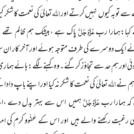
اللّٰہ
ے توبہ کیوں
نہیں کرتے اور
تعالیٰ کی
نعمت کا شکر ک
عَزَّوَجَلَّ
ہا:ہمارا رب
پاک ہے ،بیشک ہم ظالم تھے 
ے ایک دوسرے کی طرف متوجہ ہوئے اور آخر کار ان
ئی اور
ہم حد سے تجاوُز کرگئے۔وہ کہنے لگے: ہائے ہما
اللّٰہ
ہم نے
تعالیٰ کی نعمت کا شکر نہ
کیا اور اپنے باپ دادا
عَزَّوَجَلَّ
 کہ ہمارا رب
ہمیں
اس سے
بہتر بدل دے ،ا
 رغبت رکھنے والے ہیں
اور اس کے عَفْوو کرم کی امی