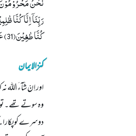
كُنَّا طٰغِیْنَ(31) عَسٰى رَبُّنَاۤ اَنْ یُّبْدِلَنَا خَیْرًا مِّنْهَاۤ اِنَّاۤ اِلٰى رَبِّنَا رٰغِبُوْنَ(32)
کنزالایمان
اور اِنْ شَآءَ الل
وہ سوتے تھے۔ تو صب
دوسرے کو پکارا۔ کہ