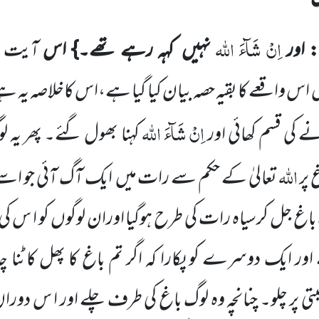
اِنْ شَآءَ اللّٰہ
: اور
نہیں
کہہ رہے تھے۔} اس
آیت
ں
اس واقعے
کا بقیہ حصہ بیان کیا گیا ہے،اس کاخلاصہ یہ ہے
اِنْ شَآءَ اللّٰہ
کی قسم کھائی اور
کہنا
بھول گئے۔ پھر یہ لو
اللّٰہ
 پر
تعالیٰ کے حکم سے رات میں
ایک
آگ آئی جو اسے
جل کرسیاہ رات کی طرح ہوگیا اوران لوگوں کو ا س کی کچھ
ر ایک دوسرے کو پکارا کہ اگر تم باغ کا پھل کاٹنا چاہ
ی پر چلو۔ چنانچہ وہ لوگ باغ کی طرف چلے اور ا س دور