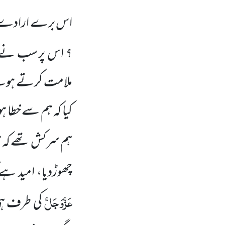
اس برے ارادے س
؟ اس پرسب نے ک
ملامت کرتے ہوئ
کیا کہ ہم سے خطا ہو
ہم سرکش تھے
کہ 
چھوڑدیا، امید ہے
عَزَّوَجَلَّ
کی طرف ہی