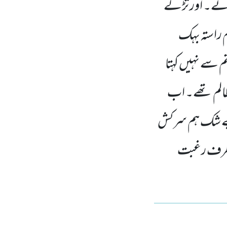
ائے۔ اور تڑکے
 راستہ بہک
 سے نہیں کہتا
ظالم تھے۔ اب
بے شک ہم سرکش
ی طرف رغبت