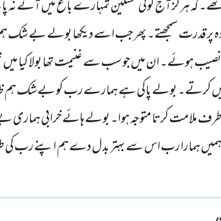
تھے۔ کہ ہرگز آج کوئی مسکین تمہارے باغ میں آنے نہ پ
ہ پر قدرت سمجھتے۔ پھر جب اسے دیکھا بولے بے شک ہم
صیب ہوئے۔ ان میں جو سب سے غنیمت تھا بولا کیا میں تم
ں نہیں کرتے۔ بولے پاکی ہے ہمارے رب کو بے شک ہم 
ف ملامت کرتا متوجہ ہوا۔ بولے ہائے خرابی ہماری 
ہ ہمیں ہمارا رب اس سے بہتر بدل دے ہم اپنے رب ک