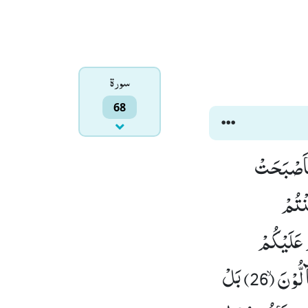
سورۃ
68
) فَطَافَ عَلَیْهَا طَآىٕفٌ مِّنْ رَّبِّكَ وَ هُمْ نَآىٕمُوْنَ(19) فَاَصْبَحَتْ
ِنْ كُنْتُمْ
َنَّهَا الْیَوْمَ عَلَیْكُمْ
مِّسْكِیْنٌۙ (24) وَّ غَدَوْا عَلٰى حَرْدٍ قٰدِرِیْنَ(25) فَلَمَّا رَاَوْهَا قَالُوْۤا اِنَّا لَضَآلُّوْنَۙ (26) بَلْ