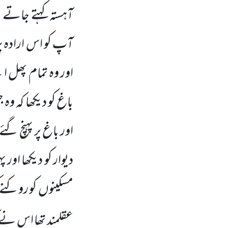
آہستہ کہتے جاتے 
آپ کو اس ارادہ پ
اور وہ تمام پھل اپ
باغ کو دیکھا کہ وہ
اور باغ پر پہنچ گئے
دیوار کو دیکھا اور 
مسکینوں
کو روکنے
عقلمند تھا اس نے ک