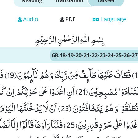
Reading
Translation
Tafseer
Audio
PDF
Language
بِسْمِ اللّٰهِ الرَّحْمٰنِ الرَّحِیْمِ
68.18-19-20-21-22-23-24-25-26-27
وَ لَا یَسْتَثْنُوْنَ(18
كَالصَّرِیْمِۙ (20) فَتَنَادَوْا مُصْبِحِیْنَۙ (21) اَنِ اغْدُوْا عَلٰى حَرْثِكُمْ ا
صٰرِمِیْنَ(22) فَانْطَلَقُوْا وَ هُمْ یَتَخَافَتُوْنَۙ (23) اَنْ لَّا یَدْخُل