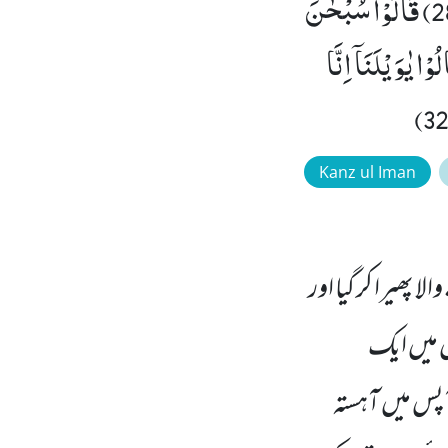
نَحْنُ مَحْرُوْمُوْنَ(27) قَالَ اَوْسَطُهُمْ اَلَمْ اَقُلْ لَّكُمْ لَوْ لَا تُسَبِّحُوْنَ(28) قَالُوْا سُبْحٰنَ
ا ظٰلِمِیْنَ(29) فَاَقْبَلَ بَعْضُهُمْ عَلٰى بَعْضٍ یَّتَلَاوَمُوْنَ(30) قَالُوْا یٰوَیْلَنَاۤ اِنَّا
Kanz ul Iman
 پھیرا کر گیا اور
س میں ایک
آپس میں آہستہ