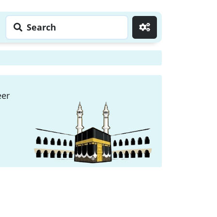
Search
Go
eer