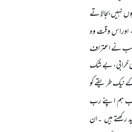
یوں
نہیں
بجالاتے
، اوراس وقت وہ
 سب نے اعتراف
ری خرابی، بے شک
 کے نیک طریقے کو
ب ہم اپنے رب
د رکھتے ہیں
۔ان