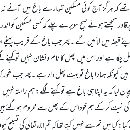
تھے کہ ہرگز آج کوئی مسکین تمہارے باغ میں
آنے نہ پ
رقادرسمجھتے ہوئے صبح سویرے چلے کہ کسی مسکین کو اند
نے قبضہ میں
لائیں
گے ۔پھر جب باغ کے قریب پہنچے او
 جل چکا ہے اور اس میں
پھل کا نام ونشان نہیں
توکہنے 
 ہیں
کیونکہ ہمارا باغ تو بہت پھل دار ہے ۔پھر جب غور ک
پہچان لیا کہ یہ اپنا ہی باغ ہے تو کہنے لگے: ہم راستہ نہیں
ب
 کی نیت کر کے ہم خوداس کے پھل سے محروم ہوگئے ہیں
اللّٰہ
ہا: کیا میں
تم سے نہیں
کہتا تھا کہ تم
تعالیٰ کی تسبیح کی