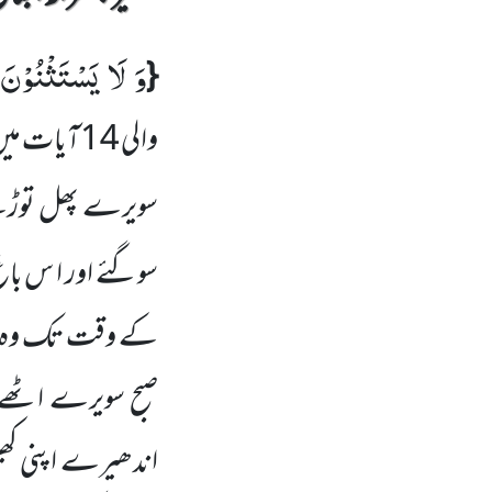
وَ لَا یَسْتَثْنُوْنَ
{
والی
14
آیات می
سویرے پھل توڑنے 
سوگئے اور ا س باغ
کے وقت تک وہ باغ 
صبح سویرے اٹھے او
اندھیرے اپنی کھیت