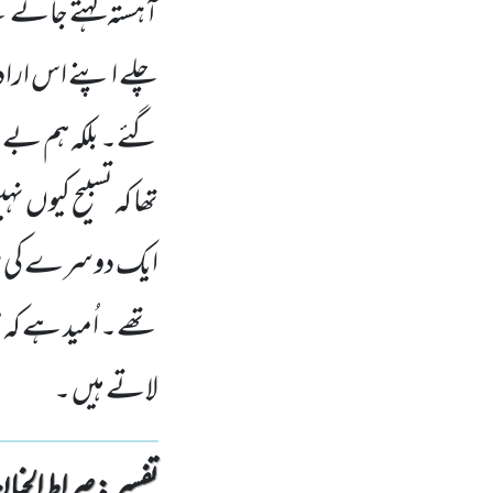
آہستہ کہتے جاتے 
چلے اپنے اس اراد
گئے۔ بلکہ ہم بے ن
تھا کہ تسبیح کیو
ایک دوسرے کی طر
تھے۔ اُمید ہے ک
لاتے ہیں ۔
تفسیر : ‎صراط الجنان