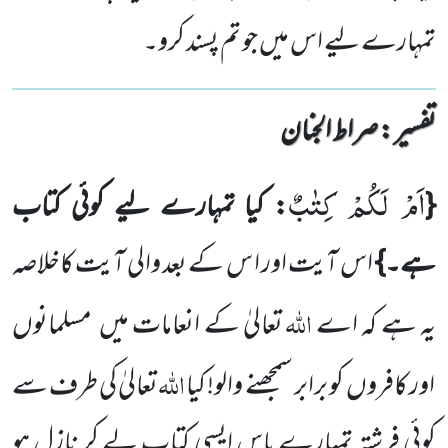
تمہارے لیے اس میں جو تم پسند کرو۔
تفسیر : ‎صراط الجنان
اَمْ لَكُمْ كِتٰبٌ
{
: کیا تمہارے لیے کوئی کتاب
ہے۔}
اس آیت اور ا س کے بعد والی آیت کاخلاصہ
اللّٰہ
یہ ہے کہ اے
تعالیٰ کے انعامات میں
مسلمانوں
اللّٰہ
اور کافروں
کو برابر سمجھنے والو!
کیا
تعالیٰ کی طرف سے
کوئی فرشتہ تمہارے پاس
ایسی کتاب لے کر نازل ہو