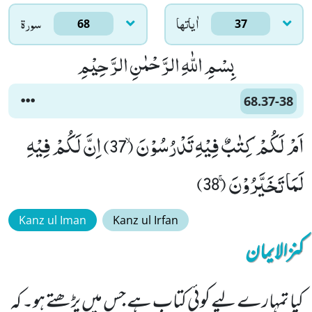
اٰياتها
سورۃ
68
37
بِسْمِ اللّٰهِ الرَّحْمٰنِ الرَّحِیْمِ
68.37-38
اَمْ لَكُمْ كِتٰبٌ فِیْهِ تَدْرُسُوْنَۙ (37) اِنَّ لَكُمْ فِیْهِ
لَمَا تَخَیَّرُوْنَۚ (38)
Kanz ul Iman
Kanz ul Irfan
کنزالایمان
کیا تمہارے لیے کوئی کتاب ہے جس میں پڑھتے ہو۔ کہ