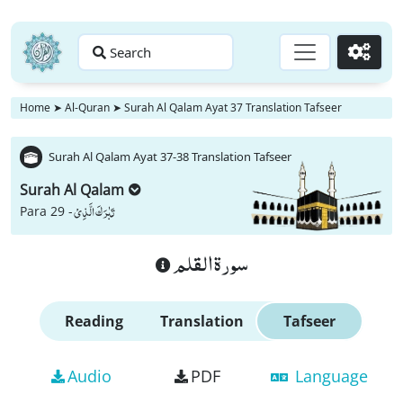
Search
Go
Home
➤
Al-Quran
➤
Surah Al Qalam Ayat 37 Translation Tafseer
Surah Al Qalam Ayat 37-38 Translation Tafseer
Surah Al Qalam
تَبٰرَكَ الَّذِیْ
Para 29 -
سورة القلم
Reading
Translation
Tafseer
Audio
PDF
Language