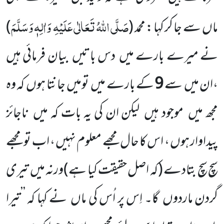
صَلَّی اللّٰہُ تَعَالٰی عَلَیْہِ
وَاٰلِہٖ وَسَلَّمَ
ماں
سے جا کر کہا : محمد
(
)
نے میرے بارے میں
دس باتیں
بیان فرمائی ہیں
،ان میں
سے
9
کے بارے میں
تومیں
جانتا ہوں
کہ وہ
مجھ میں
موجود ہیں
لیکن ان کی یہ بات کہ میں
ناجائز
پیداوار ہوں ، اس کا حال مجھے معلوم نہیں ، اب تو مجھے
سچ سچ بتادے
(کہ اصل حقیقت کیا ہے)
ورنہ میں
تیری
گردن ماردوں
گا۔ اِس پر اُس کی ماں
نے کہا کہ ’’تیرا