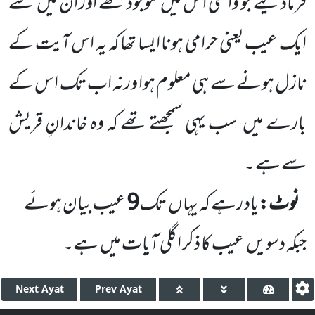
فرمادیئے جو واقعی ا س میں
موجود تھے اور ان میں
سے
ایک عیب یعنی حرامی ہونا ایسا تھا کہ یہ اس آیت کے
نازل ہونے سے ہی معلوم ہوا ورنہ اب تک ا س کے
بارے میں
سب یہی سمجھتے تھے کہ وہ خاندانِ قریش
سے ہے ۔
نوٹ:
یاد رہے کہ یہاں
تک
9
عیب بیان ہوئے
جبکہ دسویں
عیب کا ذکر اگلی آیات میں
ہے۔
Next
Ayat
Prev
Ayat