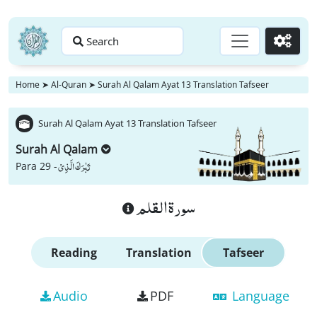
Search
Go
Home
➤
Al-Quran
➤
Surah Al Qalam Ayat 13 Translation Tafseer
Surah Al Qalam Ayat 13 Translation Tafseer
Surah Al Qalam
تَبٰرَكَ الَّذِیْ
Para 29 -
سورة القلم
Reading
Translation
Tafseer
Audio
PDF
Language