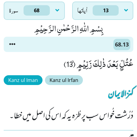
اٰياتها
سورۃ
68
13
بِسْمِ اللّٰهِ الرَّحْمٰنِ الرَّحِیْمِ
68.13
عُتُلٍّۭ بَعْدَ ذٰلِكَ زَنِیْمٍۙ (13)
Kanz ul Iman
Kanz ul Irfan
کنزالایمان
دُرُشت خُو اس سب پر طُرّہ یہ کہ اس کی اصل میں خطا۔