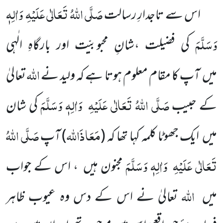
صَلَّی اللّٰہُ تَعَالٰی عَلَیْہِ
وَاٰلِہٖ
اس سے تاجدارِ رسالت
وَسَلَّمَ
کی فضیلت ،شانِ محبوبیّت اور بارگاہِ الٰہی
اللّٰہ
میں
آپ کا مقام
معلوم ہوتا ہے کہ ولید نے
تعالیٰ
صَلَّی اللّٰہُ تَعَالٰی عَلَیْہِ
وَاٰلِہٖ وَسَلَّمَ
کے حبیب
کی شان
مَعَاذَاللّٰہ
صَلَّی اللّٰہُ
میں
ایک جھوٹا کلمہ کہا تھا کہ
(
)
آپ
تَعَالٰی عَلَیْہِ
وَاٰلِہٖ وَسَلَّمَ
مجنون ہیں
، اس کے جواب
اللّٰہ
میں
تعالیٰ نے اس کے دس وہ عیوب ظاہر