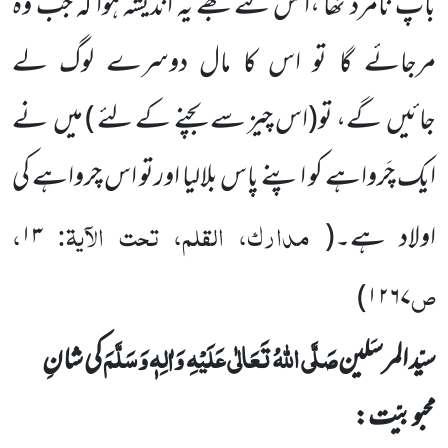
باپ نامرد تھا ،ا س لئے مجھے یہ اندیشہ ہوا کہ جب وہ
مرجائے گا تو اس کا مال دوسرے لوگ لے
جائیں
گے، تو
(اس چیز سے بچنے کے لئے )
میں
نے
ایک چَرواہے کو اپنے پاس بلالیا اورتو اس چرواہے کی
مدارک، القلم، تحت الآیۃ:
،
اولاد ہے۔
(
۱۳
ص
)
۱۲۶۷
صَلَّی اللّٰہُ تَعَالٰی عَلَیْہِ
وَاٰلِہٖ وَسَلَّمَ
سیّد المرسَلین
کی شانِ
محبوبیّت: