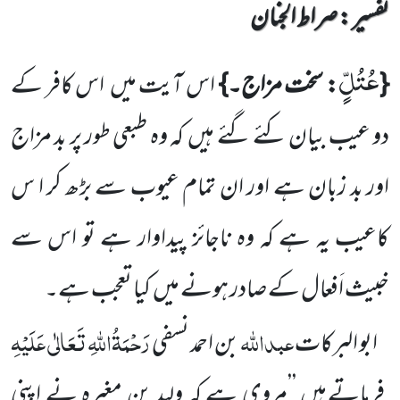
تفسیر : ‎صراط الجنان
عُتُلٍّ
{
: سخت مزاج۔}
اس آیت میں
اس کافر کے
دو عیب بیان کئے گئے ہیں
کہ وہ طبعی طور پر بد مزاج
اور بد زبان ہے اور ان تمام عیوب سے بڑھ کر ا س
کاعیب یہ ہے کہ وہ ناجائز پیداوار ہے تو اس سے
خبیث اَفعال کے صادر ہونے میں
کیا تعجب ہے۔
عبداللّٰہ
رَحْمَۃُاللّٰہِ تَعَالٰی عَلَیْہِ
ابو البرکات
بن احمد نسفی
فرماتے ہیں ’’مروی ہے کہ ولید بن مغیرہ نے اپنی