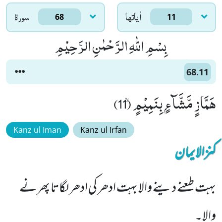
اٰياتها
سورۃ
68
11
بِسْمِ اللّٰهِ الرَّحْمٰنِ الرَّحِیْمِ
68.11
هَمَّازٍ مَّشَّآءٍۭ بِنَمِیْمٍۙ (11)
Kanz ul Iman
Kanz ul Irfan
کنزالایمان
بہت طعنے دینے والا بہت ادھر کی ادھر لگاتا پھرنے
والا۔