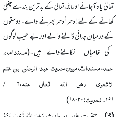
اللّٰہ
تعالیٰ
یا د آجائے اور
تعالیٰ
کے بد ترین بندے چغلی
کھانے کے لئے اِدھر اُدھر پھرنے والے، دوستوں
کے درمیان جدائی ڈالنے والے اور بے عیب لوگوں
مسندامام
کی خامیاں
نکالنے والے ہیں۔
(
احمد،مسندالشامیین،حدیث عبد الرحمٰن بن غنم
الاشعری
رضی اللّٰہ تعالی عنہ
،
۶
/
،الحدیث:
)
۱۸۰۲۰
۲۹۱
رَضِیَ اللّٰہُ تَعَالٰی عَنْہُ
(
)…
حضرت علاء بن حارث
3