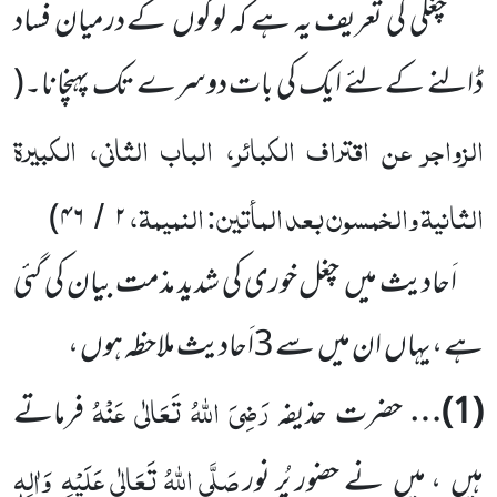
چغلی کی تعریف یہ ہے کہ لوگوں
کے درمیان فساد
ڈالنے کے لئے ایک کی بات دوسرے تک پہنچانا۔
(
الزواجر عن اقتراف الکبائر، الباب الثانی، الکبیرۃ
الثانیۃ والخمسون بعد المأتین: النمیمۃ،
)
۴۶
۲
/
اَحادیث میں
چغل خوری کی شدید مذمت بیان کی گئی
ہے ،یہاں
ان میں
سے
3
اَحادیث ملاحظہ ہوں ،
رَضِیَ اللّٰہُ تَعَالٰی عَنْہُ
(
1
)…
حضرت حذیفہ
فرماتے
صَلَّی اللّٰہُ تَعَالٰی عَلَیْہِ
وَاٰلِہٖ
ہیں
، میں
نے حضور پُر نور