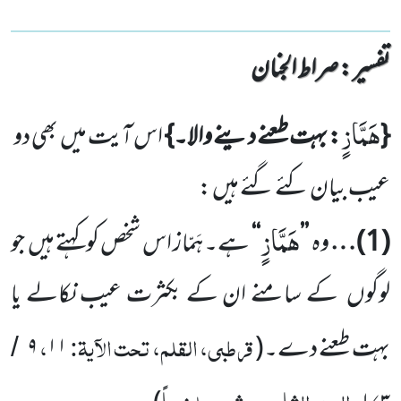
تفسیر : ‎صراط الجنان
هَمَّازٍ
{
: بہت طعنے دینے والا۔}
اس آیت میں
بھی دو
عیب بیان کئے گئے ہیں :
هَمَّازٍ
(
1
)…
وہ
’’
‘‘
ہے۔ ہَمّاز اس شخص کو کہتے ہیں
جو
لوگوں
کے سامنے ان کے بکثرت عیب نکالے یا
قرطبی، القلم، تحت الآیۃ:
،
بہت طعنے
دے۔
(
۱۱
۹
/
، الجزء الثامن عشر، ملخصاً