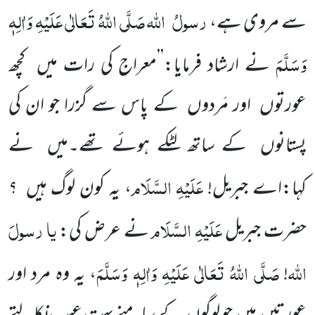
رسولُ
اللّٰہ
صَلَّی اللّٰہُ تَعَالٰی عَلَیْہِ وَاٰلِہٖ
سے مروی ہے،
وَسَلَّمَ
نے ارشاد فرمایا:’’معراج کی رات میں
کچھ
عورتوں
اور مَردوں
کے پاس سے گزرا جو ان کی
پستانوں
کے ساتھ لٹکے ہوئے
تھے۔میں
نے
عَلَیْہِ السَّلَام
کہا:اے جبریل!
، یہ کون لوگ ہیں
؟
عَلَیْہِ السَّلَام
یا
رسولَ
حضرت جبریل
نے عرض کی:
اللّٰہ
صَلَّی اللّٰہُ تَعَالٰی عَلَیْہِ وَاٰلِہٖ وَسَلَّمَ
!
، یہ وہ مرد اور