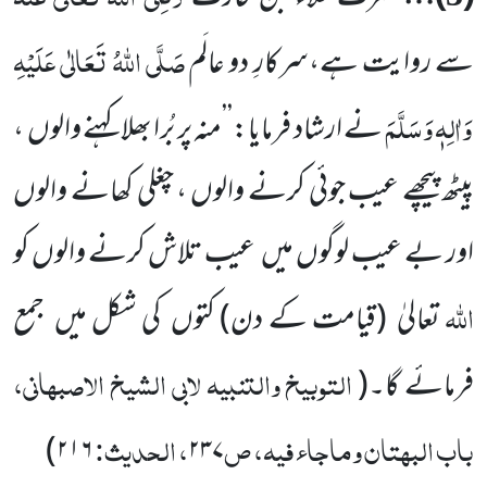
صَلَّی اللّٰہُ تَعَالٰی عَلَیْہِ
سے روایت ہے،سرکارِ دو عالَم
وَاٰلِہٖ وَسَلَّمَ
نے ارشاد فرمایا:’’منہ پر بُرا بھلا کہنے والوں
،
پیٹھ پیچھے عیب جوئی کرنے والوں ، چغلی کھانے والوں
اور بے عیب لوگوں میں
عیب تلاش کرنے والوں کو
اللّٰہ
تعالیٰ
(قیامت کے دن)
کتوں
کی شکل میں
جمع
التوبیخ والتنبیہ لابی الشیخ الاصبہانی،
فرمائے گا۔
(
باب البہتان وماجاء فیہ، ص
، الحدیث:
)
۲۱۶
۲۳۷