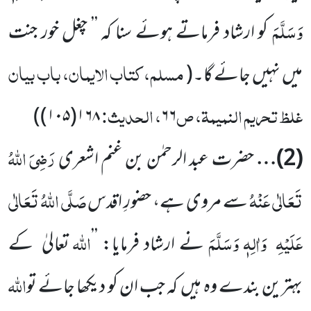
وَسَلَّمَ
کو ارشاد فرماتے ہوئے سنا کہ ’’ چغل خور جنت
مسلم، کتاب الایمان، باب بیان
میں
نہیں
جائے گا۔
(
غلظ تحریم النمیمۃ، ص
، الحدیث:
)
۱۶۸(۱۰۵)
۶۶
رَضِیَ اللّٰہُ
(
2
)…
حضرت عبد الرحمٰن بن غنم اشعری
تَعَالٰی عَنْہُ
صَلَّی اللّٰہُ تَعَالٰی
سے مروی ہے، حضورِ اقدس
عَلَیْہِ
وَاٰلِہٖ وَسَلَّمَ
اللّٰہ
نے ارشاد فرمایا: ’’
تعالیٰ
کے
اللّٰہ
بہترین بندے وہ ہیں
کہ جب ان کو دیکھا جائے تو