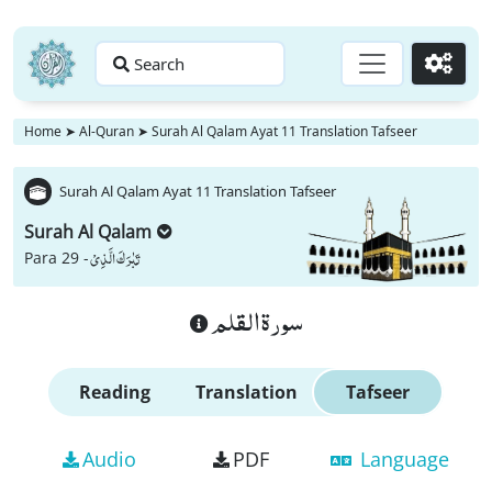
Search
Go
Home
➤
Al-Quran
➤
Surah Al Qalam Ayat 11 Translation Tafseer
Surah Al Qalam Ayat 11 Translation Tafseer
Surah Al Qalam
تَبٰرَكَ الَّذِیْ
Para 29 -
سورة القلم
Reading
Translation
Tafseer
Audio
PDF
Language