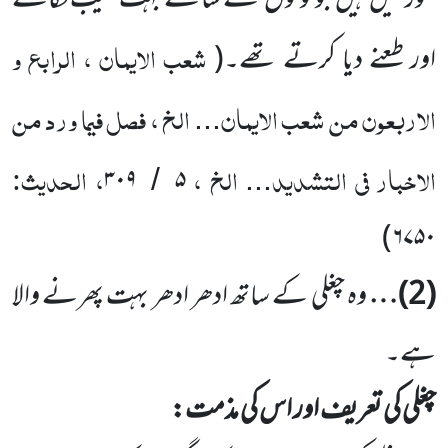
عورتیں
ہیں
جو لوگوں
کے سامنے بہت عیب نکالتے
شعب الایمان ، الرابع و
اور طعنے دیا کرتے تھے۔
(
الاربعون من شعب الایمان
الخ ، فصل فیما ورد من
...
الاخبار فی التشدید
الخ ،
، الحدیث:
۳۰۹
۵
/
...
)
۶۷۵۰
(
2
)…
وہ چغلی کے ساتھ ادھر ادھر بہت پھرنے والا
ہے۔
چغلی کی تعریف اور اس کی مذمت: