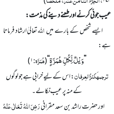
)
۱۷۳
عیب جوئی کرنے اور طعنے دینے کی مذمت:
اللّٰہ
ایسے شخص کے بارے میں
تعالیٰ ارشاد فرماتا
ہے:
وَیْلٌ لِّكُلِّ هُمَزَةٍ
ہُمَزَہ:
)
۱
(
‘‘
’’
ترجمہ
کنزُالعِرفان
: اس کے لیے خرابی ہے جو لوگوں
کے منہ پر عیب نکالے۔
رَضِیَ اللّٰہُ تَعَالٰی عَنْہُ
اور حضرت راشد بن سعد مقرانی