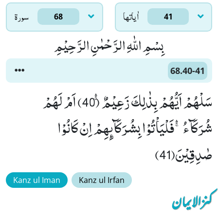
اٰياتها
سورۃ
68
41
بِسْمِ اللّٰهِ الرَّحْمٰنِ الرَّحِیْمِ
68.40-41
سَلْهُمْ اَیُّهُمْ بِذٰلِكَ زَعِیْمٌۚۛ (40) اَمْ لَهُمْ
شُرَكَآءُۚۛ-فَلْیَاْتُوْا بِشُرَكَآىٕهِمْ اِنْ كَانُوْا
صٰدِقِیْنَ(41)
Kanz ul Iman
Kanz ul Irfan
کنزالایمان