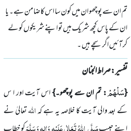
تم ان سے پوچھو ان میں کون سا اس کا ضامن ہے۔ یا
ان کے پاس کچھ شریک ہیں تو اپنے شریکوں کو لے
کر آئیں اگر سچے ہیں ۔
تفسیر : ‎صراط الجنان
سَلْهُمْ
{
: تم ان سے پوچھو۔}
اس آیت اور ا س
اللّٰہ
کے بعد والی آیت کا
خلاصہ یہ ہے کہ
تعالیٰ نے
صَلَّی
اللّٰہُ تَعَالٰی عَلَیْہِ
وَاٰلِہٖ وَسَلَّمَ
اپنے حبیب
کو خطاب