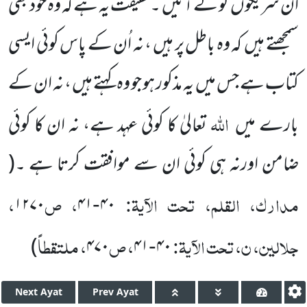
ان شریکوں
کو لے آئیں
۔حقیقت یہ ہے کہ وہ خود بھی
سمجھتے ہیں
کہ وہ باطل پر ہیں ، نہ اُن کے پاس کوئی ایسی
کتاب ہے جس میں
یہ مذکور ہو جو وہ کہتے ہیں ، نہ ان کے
اللّٰہ
بارے میں
تعالیٰ کا کوئی عہد ہے، نہ ان کا کوئی
ضامن اورنہ ہی کوئی ان سے موافقت کرتا ہے ۔
(
مدارک، القلم، تحت الآیۃ:
، ص
،
۱۲۷۰
۴۱
۴۰
-
جلالین، ن، تحت الآیۃ:
، ص
، ملتقطاً
)
۴۷۰
۴۱
۴۰
-
Next
Ayat
Prev
Ayat