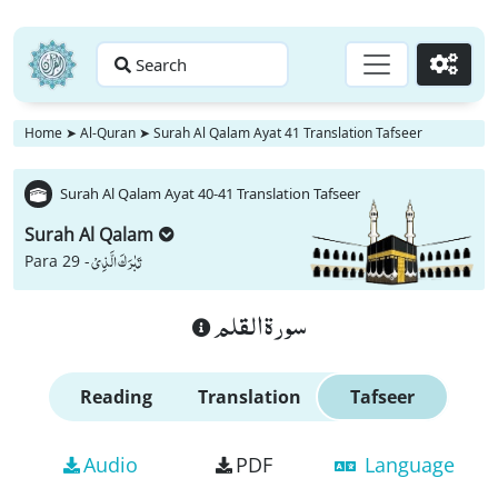
Search
Go
Home
➤
Al-Quran
➤
Surah Al Qalam Ayat 41 Translation Tafseer
Surah Al Qalam Ayat 40-41 Translation Tafseer
Surah Al Qalam
تَبٰرَكَ الَّذِیْ
Para 29 -
سورة القلم
Reading
Translation
Tafseer
Audio
PDF
Language