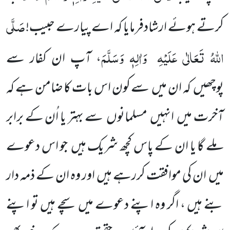
صَلَّی
کرتے ہوئے ارشادفرمایا کہ اے پیارے حبیب!
اللّٰہُ تَعَالٰی عَلَیْہِ
وَاٰلِہٖ وَسَلَّمَ
، آپ
ان کفار سے
پوچھیں
کہ ان میں
سے کون اس بات کا ضامن ہے کہ
آخرت میں
انہیں
مسلمانوں
سے بہتر یا اُن کے برابر
ملے گا یا ان کے پاس کچھ شریک ہیں
جو اس دعوے
میں
ان کی موافقت کررہے ہیں
اور وہ ان کے ذمہ دار
بنے ہیں ، اگر وہ اپنے دعوے میں سچے ہیں تو اپنے