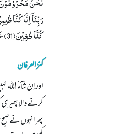
كُنَّا طٰغِیْنَ(31) عَسٰى رَبُّنَاۤ اَنْ یُّبْدِلَنَا خَیْرًا مِّنْهَاۤ اِنَّاۤ اِلٰى رَبِّنَا رٰغِبُوْنَ(32)
کنزالعرفان
اور اِنْ شَآءَ ا
کرنے والا پھیری کر
پھر انہوں نے صبح ہ