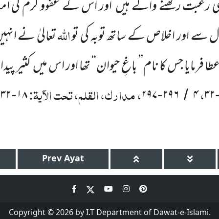
 رغبت رکھنے والے ہیں
اور اس کے عَفْوو کرم کی امی
اللّٰہ
سے اور اخلاص کے ساتھ توبہ کی تو
تعالیٰ نے انہی
 فرمایا جس کا نام’’ باغِ حیوان‘‘ تھا اور اس میں
کثیر پید
،
، مدارک، القلم، تحت الآیۃ:
،
۳۲
۱۸
۲۹۷
۲۹۶
۴
۳۲
-
-
/
Prev
Ayat
Copyright © 2026 by I.T Department of Dawat-e-Islami.