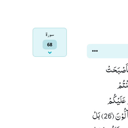
سورۃ
68
) فَطَافَ عَلَیْهَا طَآىٕفٌ مِّنْ رَّبِّكَ وَ هُمْ نَآىٕمُوْنَ(19) فَاَصْبَحَتْ
ِنْ كُنْتُمْ
َنَّهَا الْیَوْمَ عَلَیْكُمْ
مِّسْكِیْنٌۙ (24) وَّ غَدَوْا عَلٰى حَرْدٍ قٰدِرِیْنَ(25) فَلَمَّا رَاَوْهَا قَالُوْۤا اِنَّا لَضَآلُّوْنَۙ (26) بَلْ