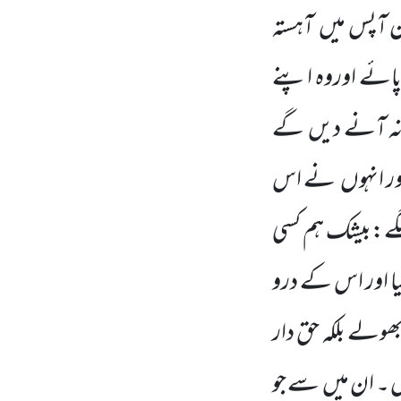
ان آپس میں
آہستہ
ائے اوروہ اپنے
رنہ آنے دیں
گے
ر انہوں
نے اس
لگے:بیشک ہم کسی
یا اور اس کے درو
ھولے بلکہ حق دار
 ۔ ان میں
سے جو