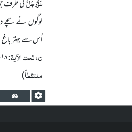
عَزَّوَجَلَّ
کی طرف ہی
لوگوں
نے سچے دل 
اُس سے بہتر باغ عطا
ن، تحت الآیۃ:
۱۸
-
ملتقطاً
)