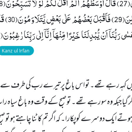
رَبِّنَاۤ اِنَّا كُنَّ
Kanz ul Irfan
للہ نہیں کہہ رہے تھے۔ تو اس باغ پر تیرے رب کی طرف س
 گیا جبکہ وہ سو رہے تھے۔ تو صبح کے وقت وہ باغ سیاہ ر
وتے ایک دوسرے کو پکارا۔ کہ اگر تم کاٹنا چاہتے ہو تو ص