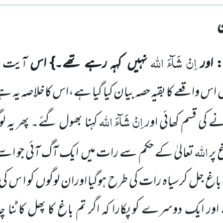
اِنْ شَآءَ اللّٰہ
: اور
نہیں
کہہ رہے تھے۔} اس
آیت
ں
اس واقعے
کا بقیہ حصہ بیان کیا گیا ہے،اس کاخلاصہ یہ ہے
اِنْ شَآءَ اللّٰہ
کی قسم کھائی اور
کہنا
بھول گئے۔ پھر یہ لو
اللّٰہ
 پر
تعالیٰ کے حکم سے رات میں
ایک
آگ آئی جو اسے
جل کرسیاہ رات کی طرح ہوگیا اوران لوگوں کو ا س کی کچھ
ر ایک دوسرے کو پکارا کہ اگر تم باغ کا پھل کاٹنا چاہ