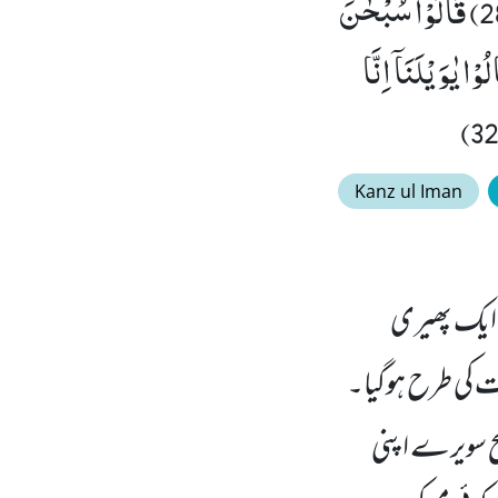
نَحْنُ مَحْرُوْمُوْنَ(27) قَالَ اَوْسَطُهُمْ اَلَمْ اَقُلْ لَّكُمْ لَوْ لَا تُسَبِّحُوْنَ(28) قَالُوْا سُبْحٰنَ
ا ظٰلِمِیْنَ(29) فَاَقْبَلَ بَعْضُهُمْ عَلٰى بَعْضٍ یَّتَلَاوَمُوْنَ(30) قَالُوْا یٰوَیْلَنَاۤ اِنَّا
Kanz ul Iman
ے ایک پھیری
ات کی طرح ہوگیا۔
بح سویرے اپنی