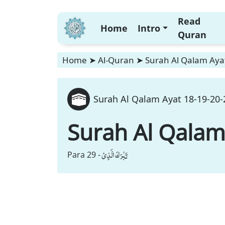
Read
Home
Intro
Quran
Home
➤
Al-Quran
➤
Surah Al Qalam Ayat
Surah Al Qalam Ayat 18-19-20-2
Surah Al Qala
تَبٰرَكَ الَّذِیْ
Para 29 -