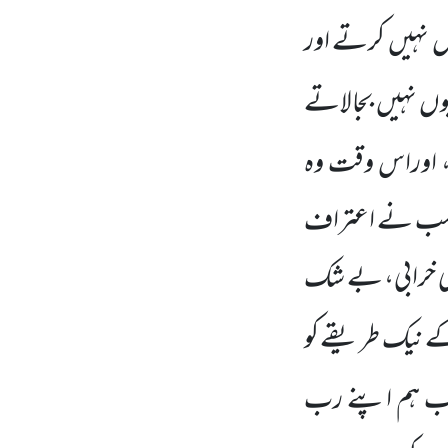
وں
نہیں
کرتے اور
یوں
نہیں
بجالاتے
، اوراس وقت وہ
 سب نے اعتراف
ری خرابی، بے شک
 کے نیک طریقے کو
ب ہم اپنے رب