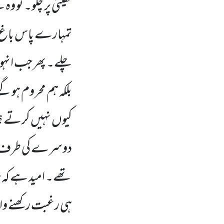
کھیتی پر چلو۔ تو و
تمہارے پاس باغ می
چلے۔ پھر جب انہو
بلکہ ہم محروم ہوگئے
کیوں نہیں کرتے؟ 
دوسرے کی طرف مل
تھے۔ امید ہے کہ
ہی رغبت رکھنے وا