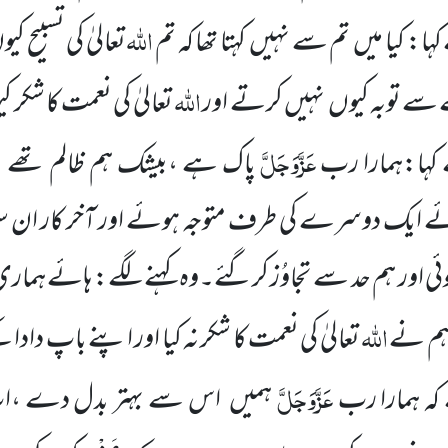
اللّٰہ
ہا: کیا میں
تم سے نہیں
کہتا تھا کہ تم
تعالیٰ کی تسبیح کی
اللّٰہ
ے توبہ کیوں
نہیں کرتے اور
تعالیٰ کی
نعمت کا شکر ک
عَزَّوَجَلَّ
ہا:ہمارا رب
پاک ہے ،بیشک ہم ظالم تھے 
ے ایک دوسرے کی طرف متوجہ ہوئے اور آخر کار ان
ئی اور
ہم حد سے تجاوُز کرگئے۔وہ کہنے لگے: ہائے ہما
اللّٰہ
ہم نے
تعالیٰ کی نعمت کا شکر نہ
کیا اور اپنے باپ دادا
عَزَّوَجَلَّ
 کہ ہمارا رب
ہمیں
اس سے
بہتر بدل دے ،ا