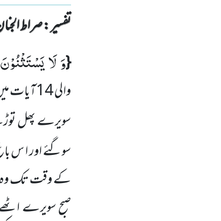
تفسیر : ‎صراط الجنان
وَ لَا یَسْتَثْنُوْنَ
{
والی
14
آیات می
سویرے پھل توڑنے 
سوگئے اور ا س باغ
کے وقت تک وہ باغ 
صبح سویرے اٹھے او