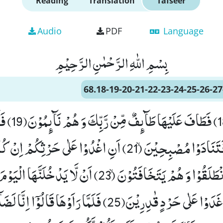
Reading
Translation
Tafseer
Audio
PDF
Language
بِسْمِ اللّٰهِ الرَّحْمٰنِ الرَّحِیْمِ
68.18-19-20-21-22-23-24-25-26-27
وَ لَا یَسْتَثْنُوْنَ(18
كَالصَّرِیْمِۙ (20) فَتَنَادَوْا مُصْبِحِیْنَۙ (21) اَنِ اغْدُوْا عَلٰى حَرْثِكُمْ ا
صٰرِمِیْنَ(22) فَانْطَلَقُوْا وَ هُمْ یَتَخَافَتُوْنَۙ (23) اَنْ لَّا یَدْخُل