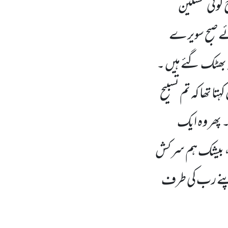
 کوئی مسکین
وئے صبح سویرے
 بھٹک گئے ہیں ۔
ا تھا کہ تم تسبیح
پھر وہ ایک
، بیشک ہم سرکش
پنے رب کی طرف