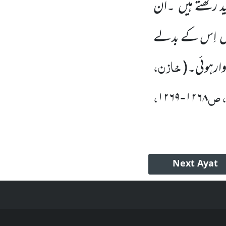
د رکھتے ہیں
۔ان
ں
اِس کے بدلے
خازن،
اوارہوئی۔
(
 ص
،
۱۲۶۹
۱۲۶۸
-
Next
Ayat