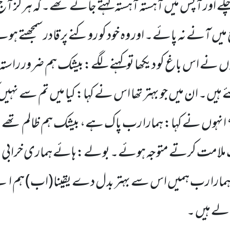
ہ چلے اور آپس میں آہستہ آہستہ کہتے جاتے تھے۔ کہ ہرگز آج
ں آنے نہ پائے۔ اور وہ خود کو روکنے پر قادرسمجھتے ہ
ں نے اس باغ کو دیکھا توکہنے لگے:بیشک ہم ضرور راستہ
 ہیں۔ ان میں جو بہتر تھا اس نے کہا: کیا میں تم سے نہیں کہت
انہوں نے کہا: ہمارا رب پاک ہے، بیشک ہم ظالم تھے۔ 
امت کرتے متوجہ ہوئے۔ بولے: ہائے ہماری خرابی
 ہمارا رب ہمیں اس سے بہتر بدل دے یقینا(اب) ہم ا
لے ہیں ۔