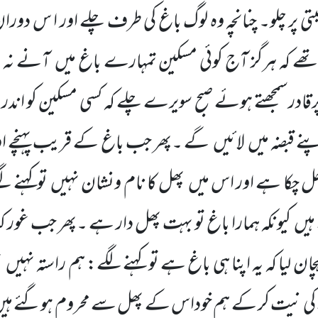
ی پر چلو۔ چنانچہ وہ لوگ باغ کی طرف چلے اور ا س دور
تھے کہ ہرگز آج کوئی مسکین تمہارے باغ میں
آنے نہ پ
رقادرسمجھتے ہوئے صبح سویرے چلے کہ کسی مسکین کو اند
نے قبضہ میں
لائیں
گے ۔پھر جب باغ کے قریب پہنچے او
 جل چکا ہے اور اس میں
پھل کا نام ونشان نہیں
توکہنے 
 ہیں
کیونکہ ہمارا باغ تو بہت پھل دار ہے ۔پھر جب غور ک
پہچان لیا کہ یہ اپنا ہی باغ ہے تو کہنے لگے: ہم راستہ نہیں
ب
 کی نیت کر کے ہم خوداس کے پھل سے محروم ہوگئے ہیں