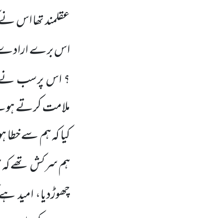
عقلمند تھا اس نے ک
اس برے ارادے س
؟ اس پرسب نے ک
ملامت کرتے ہوئ
کیا کہ ہم سے خطا ہو
ہم سرکش تھے
کہ 
چھوڑدیا، امید ہے