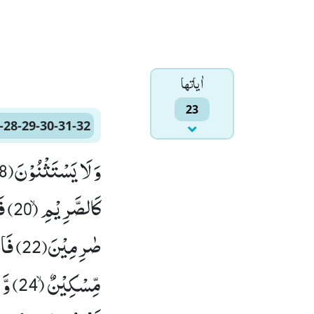
اٰياتها
23
-28-29-30-31-32