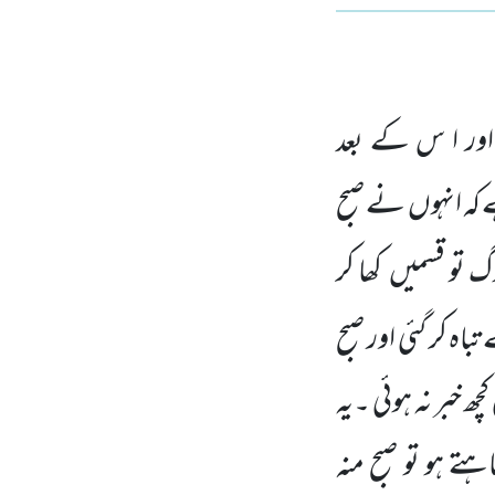
اور ا س کے بعد
 کہ انہوں
نے
صبح
گ تو قسمیں
کھا کر
 تباہ
کر گئی اور صبح
 خبر نہ ہوئی ۔یہ
تے ہو تو صبح منہ