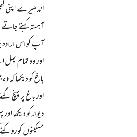
اندھیرے اپنی کھیت
آہستہ کہتے جاتے 
آپ کو اس ارادہ پ
اور وہ تمام پھل اپ
باغ کو دیکھا کہ وہ
اور باغ پر پہنچ گئے
دیوار کو دیکھا اور 
مسکینوں
کو روکنے