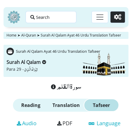
Search
Go
Home
➤
Al-Quran
➤
Surah Al Qalam Ayat 46 Urdu Translation Tafseer
Surah Al Qalam Ayat 46 Urdu Translation Tafseer
Surah Al Qalam
تَبٰرَكَ الَّذِیْ
Para 29 -
سورة القلم
Reading
Translation
Tafseer
Audio
PDF
Language