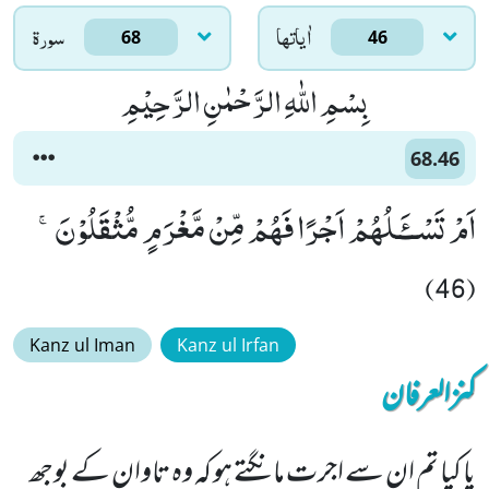
اٰياتها
سورۃ
68
46
بِسْمِ اللّٰهِ الرَّحْمٰنِ الرَّحِیْمِ
68.46
اَمْ تَسْــٴَـلُهُمْ اَجْرًا فَهُمْ مِّنْ مَّغْرَمٍ مُّثْقَلُوْنَۚ
(46)
Kanz ul Iman
Kanz ul Irfan
کنزالعرفان
یا کیا تم ان سے اجرت مانگتے ہو کہ وہ تاوان کے بوجھ