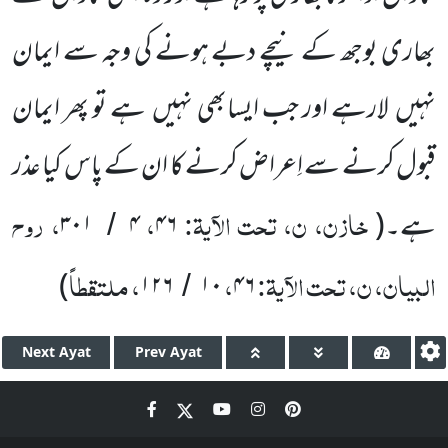
بھاری بوجھ کے نیچے دبے ہونے کی وجہ سے ایمان
نہیں
لارہے اور جب ایسابھی نہیں
ہے تو پھر ایمان
قبول کرنے سے اِعراض کرنے کا ان کے پاس کیا عذر
خازن، ن، تحت الآیۃ:
،
، روح
ہے۔
(
۴۶
۴
۳۰۱
/
البیان، ن، تحت الآیۃ:
،
، ملتقطاً
)
۱۲۶
۱۰
۴۶
/
Next
Ayat
Prev
Ayat