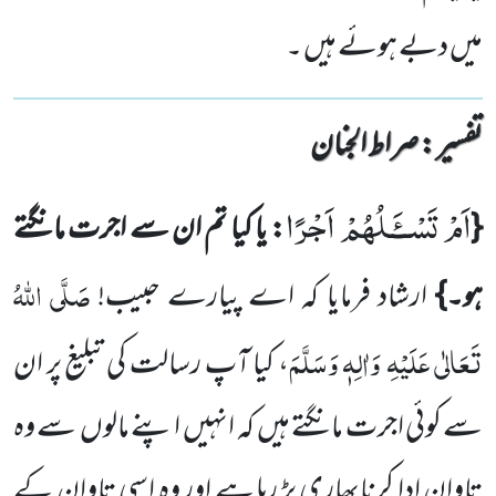
میں دبے ہوئے ہیں ۔
تفسیر : ‎صراط الجنان
اَمْ تَسْــٴَـلُهُمْ اَجْرًا
{
: یا کیا تم ان سے اجرت مانگتے
صَلَّی اللّٰہُ
ہو۔}
ارشاد فرمایا کہ اے
پیارے حبیب!
تَعَالٰی عَلَیْہِ
وَاٰلِہٖ
وَسَلَّمَ
، کیا آپ رسالت کی تبلیغ پر ان
سے کوئی اجرت مانگتے ہیں
کہ انہیں
اپنے مالوں
سے
وہ
تاوان ادا کرنابھاری پڑ رہا
ہے اور وہ اسی تاوان کے