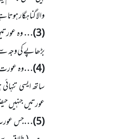
والا گناہگار ہوتا
(
3
)…
وہ عورتی
بڑھاپے کی وجہ سے 
(
4
)…
وہ عورت ج
ساتھ ایسی تنہائی
عورتیں
جنہیں
حیض
(
5
)…
جس عورت س