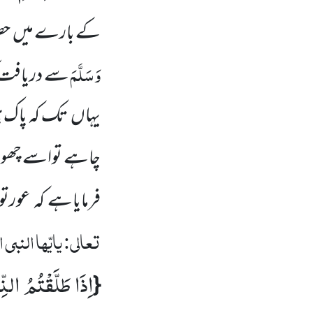
کے بارے میں
حض
وَسَلَّمَ
سے دریافت کی
یہاں
تک کہ پاک ہ
چاہے تواسے چھو
فرمایاہے کہ عورت
تعالی: یایّہا النب
اِذَا طَلَّقْتُمُ النّ
{