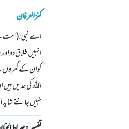
کنزالعرفان
اے نبی!( امت سے 
انہیں طلاق دو اور
کوان کے گھروں سے نہ
اللہ کی حدیں ہیں ا
نہیں جانتے شاید ال
تفسیر : ‎صراط الجنان