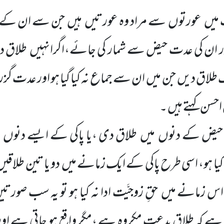
میں
عورتوں
سے مراد وہ عورتیں
ہیں
جن سے ان کے 
واور ان کی عدت حیض سے شمار کی جائے،اگرانہیں
طلاق دی
 طلاق دیں
جن میں
ان سے جماع نہ کیا گیا ہو اور عدت 
حسن کہتے ہیں ۔
حیض کے دنوں
میں
طلاق دی ،یا پاکی کے ایسے دنوں
ا کیا ہو، اسی طرح پاکی کے ایک زمانے میں
دو یا تین طلاقی
 اس زمانے میں
حقِ زوجیَّت ادا نہ کیا ہو تو یہ سب صورت
 ہے کہ طلاقِ بدعت مکروہ ہے ،مگر واقع ہو جاتی ہے او