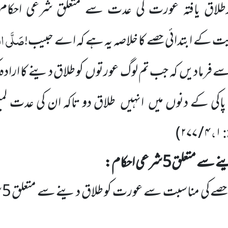
لاق یافتہ
عورت کی عدت سے متعلق شرعی احکام 
صَلَّی الل
ت کے ابتدائی حصے کا خلاصہ یہ ہے کہ اے
حبیب!
ے فرمادیں
کہ جب تم لوگ عورتوں
کو طلاق دینے کا ارادہ 
پاکی کے دنوں میں
انہیں
طلاق دو تاکہ ان کی عدت لمب
:
،
)
۲۷۷
/
۴
۱
نے سے متعلق
5
شرعی احکام:
ے کی مناسبت سے عورت کو طلاق دینے سے متعلق
5
ش