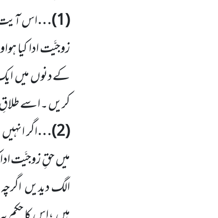
(
1
)…
اس آیت 
زوجیَّت ادا کیا ہ
کے دنوں
میں
ایک
کریں ۔اسے طلاقِ ا
(
2
)…
اگر انہیں
میں
حقِ زوجیَّت اد
الگ دیدیں
اگرچہ
ہیں
،اس کا حکم یہ