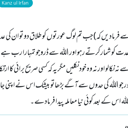
Kanz ul Irfan
فرمادیں کہ) جب تم لوگ عورتوں کو طلاق دو تو ان کی 
 عدت کو شمارکرتے رہو اور اللہ سے ڈروجو تمہارا رب ہ
 نکالو اور نہ وہ خود نکلیں مگر یہ کہ کسی صریح برائی کا ارت
ور جو اللہ کی حدوں سے آگے بڑھاتو بیشک اس نے اپنی جان
لہ اس کے بعد کوئی نیا معاملہ پیدا فرمادے۔