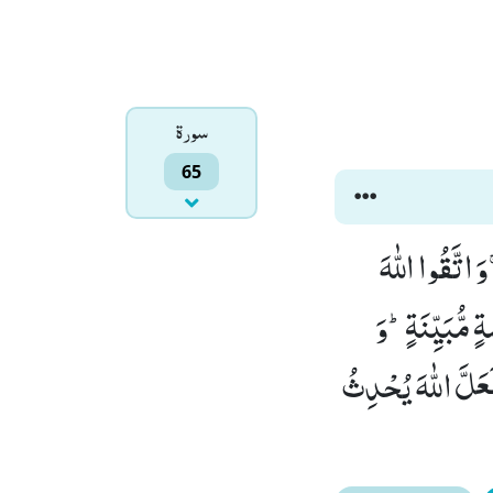
سورۃ
65
َ اتَّقُوا اللّٰهَ
ٍ مُّبَیِّنَةٍؕ-وَ
عَلَّ اللّٰهَ یُحْدِثُ