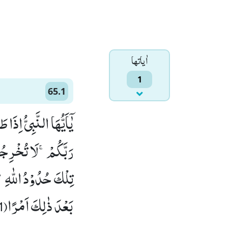
اٰياتها
1
65.1
یٰۤاَیُّهَا النَّبِیُّ اِذَ
رَبَّكُمْۚ-لَا تُخْرِجُوْه
تِلْكَ حُدُوْدُ اللّٰهِؕ-
بَعْدَ ذٰلِكَ اَمْرًا(1)