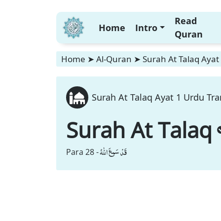
Read
Home
Intro
Quran
Home
➤
Al-Quran
➤
Surah At Talaq Ayat
Surah At Talaq Ayat 1 Urdu Tra
Surah At Talaq
قَدْ سَمِعَ اللّٰهُ
Para 28 -