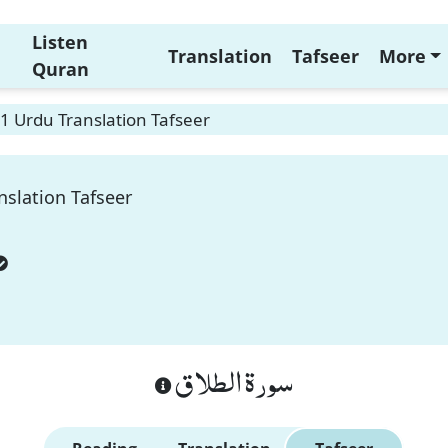
Listen
Translation
Tafseer
More
Quran
 1 Urdu Translation Tafseer
nslation Tafseer
سورة الطلاق