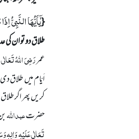
یٰۤاَیُّهَا النَّبِیُّ اِ
{
طلاق دو تو ان کی
رَضِیَ اللّٰہُ تَعَالٰی 
عمر
اَیّام میں
طلاق دی تھ
کریں
پھر اگر طلاق 
عبداللّٰہ
حضرت
بن 
تَعَالٰی عَلَیْہِ
وَاٰلِہٖ وَسَ