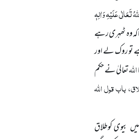
ّٰہُ تَعَالٰی عَلَیْہِ
وَاٰلِہٖ
اکہ وہ ٹھہری رہے
ے تو روک لے اور
اللّٰہ
تعالیٰ نے حکم
، باب قول اللّٰہ
یں
بیوی
کوطلاق