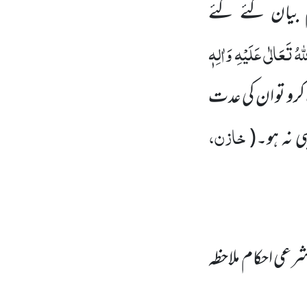
بیان کئے گئے
ّٰہُ تَعَالٰی عَلَیْہِ
وَاٰلِہٖ
کرو تو ان کی
عدت
خازن،
ی نہ ہو۔
(
رعی احکام ملاحظہ