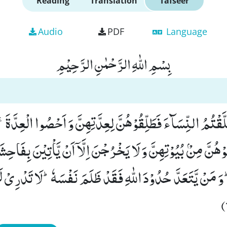
Reading
Translation
Tafseer
Audio
PDF
Language
بِسْمِ اللّٰهِ الرَّحْمٰنِ الرَّحِیْمِ
ا طَلَّقْتُمُ النِّسَآءَ فَطَلِّقُوْهُنَّ لِعِدَّتِهِنَّ وَ اَحْصُوا الْعِدَّةَۚ-و
ُنَّ مِنْۢ بُیُوْتِهِنَّ وَ لَا یَخْرُجْنَ اِلَّاۤ اَنْ یَّاْتِیْنَ بِفَاحِشَة
وَ مَنْ یَّتَعَدَّ حُدُوْدَ اللّٰهِ فَقَدْ ظَلَمَ نَفْسَهٗؕ-لَا تَدْرِیْ لَ