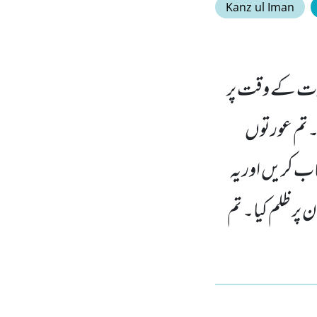
Kanz ul Iman
عدت کے وقت پر
ے۔تم عورتوں
کاب کریں اور یہ
 پر ظلم کیا۔ تم