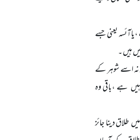
،یاآئسہ یعنی جسے
یں
ہیں ۔
 نہ اسے شوہر کے
ہیں
ہے ،باقی وہ
یں
طلاق دینا جائز