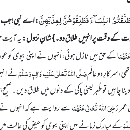
ذَا طَلَّقْتُمُ النِّسَآءَ فَطَلِّقُوْهُنَّ لِعِدَّتِهِنَّ
: اے نبی! جب ت
 عدت کے
وقت پر انہیں
طلاق دو۔}
شانِ نزول:
یہ آیت
عَنْہُمَا
کے حق میں
نازل ہوئی،
اُنہوں نے اپنی بیوی کو عو
صَلَّی اللّٰہُ تَعَالٰی عَلَیْہِ
وَاٰلِہٖ وَسَلَّمَ
ی،سرکارِ دو عالَم
نے انہ
دینا چاہیں
تو طُہر یعنی پاکی کے دنوں
میں
طلاق دیں ۔صحیح 
رَضِیَ اللّٰہُ تَعَالٰی عَنْہُمَا
عمر
سے روایت ہے کہ انہوں
نے ن
لَّمَ
کے مبارک زمانے میں
اپنی بیوی کو حیض کی حالت میں