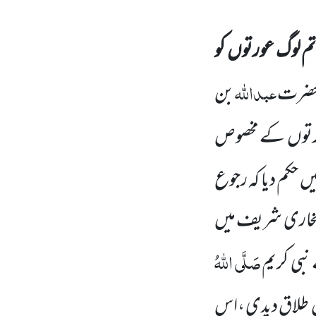
م لوگ عورتوں
کو
عبداللّٰہ
 حضرت
بن
رتوں
کے مخصوص
یں
حکم دیا کہ رجوع
بخاری شریف میں
صَلَّی اللّٰہُ
بی کریم
طلاق دیدی ،اس