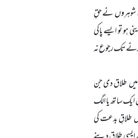
شوہروں
نے حقِ
نی ہو تو ایسے پاکی
گزرنے تک رجوع نہ
میں
طلاق دی جن
ں
ایک ساتھ یا الگ
یں
طلاقِ بدعت کی
ر ایسی طلاق دینے