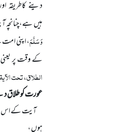
دینے کاطریقہ اورط
ہیں
ہے،چنانچہ آی
وَسَلَّمَ
،
اپنی امت س
کے وقت پر یعنی 
الطلاق، تحت الآیۃ
عورت کو طلاق دی
آیت کے اس حص
ہوں ،