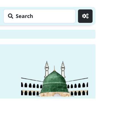
Search
Go