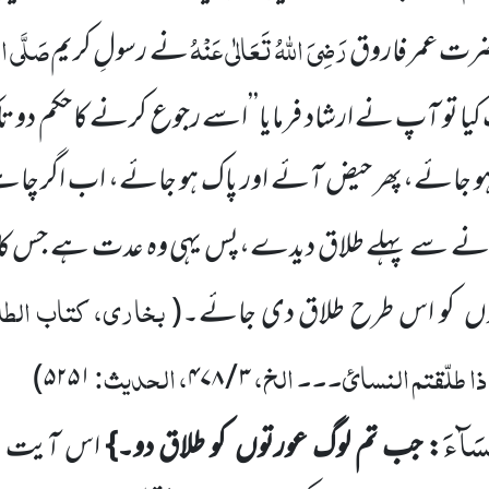
رَضِیَ اللّٰہُ تَعَالٰی عَنْہُ
صَلَّی الل
رت عمر فاروق
نے رسولِ کریم
ا تو آپ نے ارشاد فرمایا’’اسے رجوع کرنے کا حکم دو ت
و جائے،پھر حیض آئے اور پاک ہو جائے، اب اگر چاہ
نے سے پہلے طلاق دیدے،پس یہی وہ عدت ہے جس کا
بخاری، کتاب الطلاق
وں
کو اس طرح طلاق دی جائے۔
(
ی اذا طلّقتم النسائ۔۔۔ الخ،
، الحدیث:
)
۵۲۵۱
۴۷۸
/
۳
ِسَآءَ
: جب تم لوگ عورتوں
کو طلاق دو۔}
اس آیت م