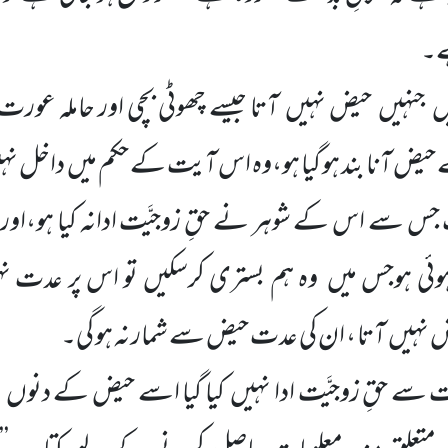
ہے۔
ں
جنہیں
حیض نہیں
آتا جیسے چھوٹی بچی اور حاملہ عورت 
حیض آنا بند ہو گیا ہو،وہ اس آیت کے حکم میں
داخل نہ
س سے اس کے شوہر نے حقِ زوجیَّت ادانہ کیا ہو،اور
 ہوئی ہوجس
میں
وہ ہم بستری کرسکیں تو اس پر عدت ن
 نہیں
آتا ، ان کی عدت حیض سے شمار نہ ہو گی۔
ے حقِ زوجیَّت ادا نہیں
کیا گیا اسے حیض کے دنوں
م