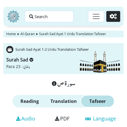
Search
Go
Home
➤
Al-Quran
➤
Surah Sad Ayat 1 Urdu Translation Tafseer
Surah Sad Ayat 1-2 Urdu Translation Tafseer
Surah Sad
وَ مَا لِیَ
Para 23 -
سورة ص
Reading
Translation
Tafseer
Audio
PDF
Language