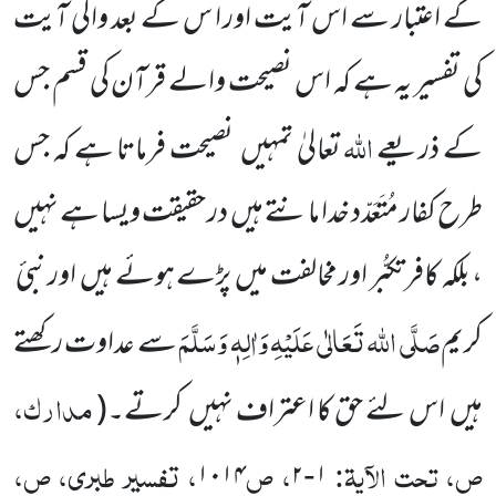
کے اعتبار سے اس آیت اور ا س کے بعد والی آیت
کی تفسیر یہ ہے کہ اس نصیحت والے قرآن کی قسم جس
اللہ
کے ذریعے
تعالیٰ تمہیں
نصیحت فرماتا ہے کہ جس
طرح کفار مُتَعَدّد خدا مانتے ہیں
در حقیقت ویسا ہے نہیں
، بلکہ کافر
تکبُّر اور مخالفت میں
پڑے ہوئے ہیں
اور نبیٔ
صَلَّی اللہ تَعَالٰی عَلَیْہِ وَاٰلِہٖ وَسَلَّمَ
کریم
سے عداوت رکھتے
مدارک،
ہیں
اس لئے حق کا
اعتراف نہیں
کرتے۔
(
ص، تحت الآیۃ:
، ص
، تفسیر طبری، ص،
۱۰۱۴
۲
۱
-