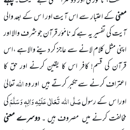
عظمت، نامْوَری
اور دوسرا معنی ہے نصیحت۔
پہلے
معنی
کے اعتبار سے اس آیت اور ا س کے بعد والی
آیت کی تفسیر یہ ہے کہ نامْوَر قرآن جو شرف والا اور
اپنی مثل کلام لانے سے عاجز کر دینے والاہے ،اس
قرآن کی قسم! کافر اس کا یقین کرنے اور حق کا
اللہ
اعتراف کرنے سے تکبر کرتے ہیں
اور وہ
تعالیٰ
صَلَّی اللہ تَعَالٰی عَلَیْہِ وَاٰلِہٖ وَسَلَّمَ
اورا س کے رسول
کی
مخالفت کرنے میں
مصروف ہیں ۔
دوسرے معنی