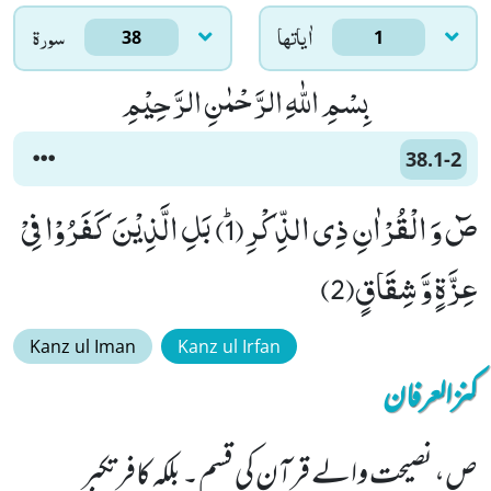
اٰياتها
سورۃ
38
1
بِسْمِ اللّٰهِ الرَّحْمٰنِ الرَّحِیْمِ
38.1-2
صٓ وَ الْقُرْاٰنِ ذِی الذِّكْرِﭤ(1) بَلِ الَّذِیْنَ كَفَرُوْا فِیْ
عِزَّةٍ وَّ شِقَاقٍ(2)
Kanz ul Iman
Kanz ul Irfan
کنزالعرفان
ص، نصیحت والے قرآن کی قسم۔ بلکہ کافر تکبر