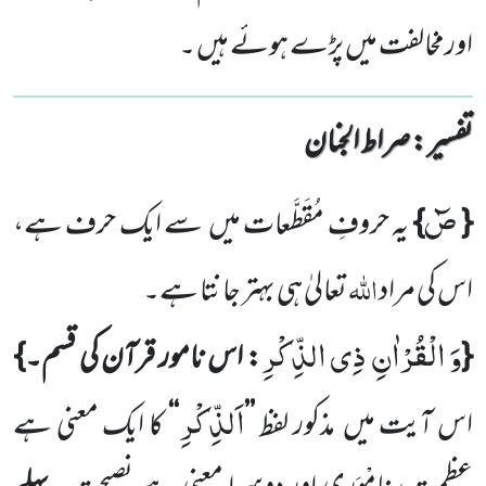
اورمخالفت میں پڑے ہوئے ہیں ۔
تفسیر : ‎صراط الجنان
صٓ
{
}
یہ حروفِ مُقَطَّعات میں
سے ایک حرف ہے،
اللہ
اس کی مراد
تعالیٰ ہی بہتر جانتا ہے۔
وَ الْقُرْاٰنِ ذِی الذِّكْرِ
{
: اس نامور قرآن کی قسم۔}
اَلذِّكْرِ
اس آیت میں
مذکور لفظ
’’
‘‘
کا ایک معنی ہے