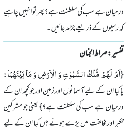
درمیان ہے سب کی سلطنت ہے؟ پھر تو انہیں چاہیے
کہ رسیوں کے ذریعے چڑھ جائیں ۔
تفسیر : ‎صراط الجنان
اَمْ لَهُمْ مُّلْكُ السَّمٰوٰتِ وَ الْاَرْضِ وَ مَا بَیْنَهُمَا
:
{
یاکیا ان کے لیے آسمانوں اور زمین اور جو کچھ ان کے
درمیان ہے سب کی سلطنت ہے؟} یعنی جو مشرکین
تکبر اورمخالفت میں پڑے ہوئے ہیں کیا ان کے لیے