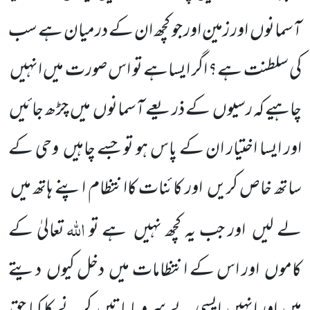
آسمانوں اور زمین اور جو کچھ ان کے درمیان ہے سب
کی سلطنت ہے؟ اگر ایساہے تو اس صورت میں انہیں
چاہیے کہ رسیوں کے ذریعے آسمانوں میں چڑھ جائیں
اور ایسا اختیار ان کے پاس ہو تو جسے چاہیں وحی کے
ساتھ خاص کریں اور کائنات کاانتظام اپنے ہاتھ میں
اللہ
لے لیں اور جب یہ کچھ نہیں ہے تو
تعالیٰ کے
کاموں اور اس کے انتظامات میں دخل کیوں دیتے