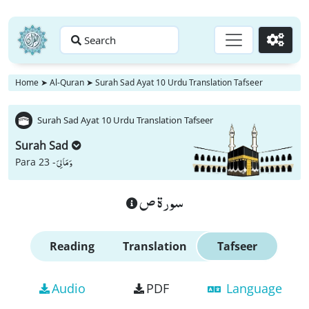
Search
Go
Home
➤
Al-Quran
➤
Surah Sad Ayat 10 Urdu Translation Tafseer
Surah Sad Ayat 10 Urdu Translation Tafseer
Surah Sad
وَ مَا لِیَ
Para 23 -
سورة ص
Reading
Translation
Tafseer
Audio
PDF
Language