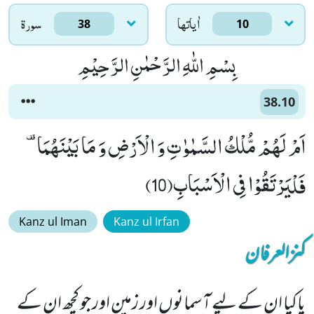
اٰياتها
سورۃ
38
10
بِسْمِ اللّٰهِ الرَّحْمٰنِ الرَّحِیْمِ
38.10
فَلْیَرْتَقُوْا فِی الْاَسْبَابِ(10)
Kanz ul Iman
Kanz ul Irfan
کنزالعرفان
یاکیا ان کے لیے آسمانوں اور زمین اور جو کچھ ان کے