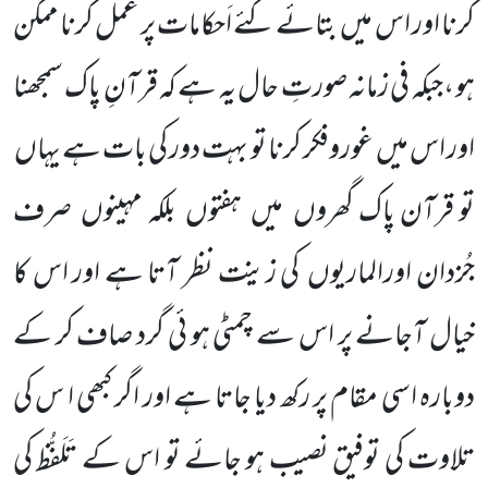
کرنا اور اس میں بتائے گئے اَحکامات پر عمل کرنا ممکن
ہو ،جبکہ فی زمانہ صورتِ حال یہ ہے کہ قرآنِ پاک سمجھنا
اور اس میں غوروفکر کرنا تو بہت دور کی بات ہے یہاں
تو قرآن پاک گھروں میں ہفتوں بلکہ مہینوں صرف
جُزدان اورالماریوں کی زینت نظر آتا ہے اور اس کا
خیال آجانے پر اس سے چمٹی ہو ئی گرد صاف کر کے
دوبارہ اسی مقام پر رکھ دیا جاتا ہے اور اگر کبھی ا س کی
تلاوت کی توفیق نصیب ہو جائے تو اس کے تَلَفُّظ کی