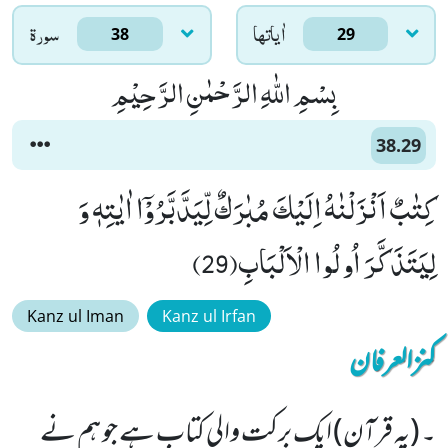
اٰياتها
سورۃ
38
29
بِسْمِ اللّٰهِ الرَّحْمٰنِ الرَّحِیْمِ
38.29
كِتٰبٌ اَنْزَلْنٰهُ اِلَیْكَ مُبٰرَكٌ لِّیَدَّبَّرُوْۤا اٰیٰتِهٖ وَ
لِیَتَذَكَّرَ اُولُوا الْاَلْبَابِ(29)
Kanz ul Iman
Kanz ul Irfan
کنزالعرفان
۔ (یہ قرآن) ایک برکت والی کتاب ہے جو ہم نے