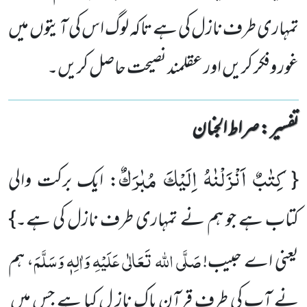
تمہاری طرف نازل کی ہے تاکہ لوگ اس کی آیتوں میں
غور وفکر کریں اور عقلمند نصیحت حاصل کریں۔
تفسیر : ‎صراط الجنان
كِتٰبٌ اَنْزَلْنٰهُ اِلَیْكَ مُبٰرَكٌ
{
: ایک برکت والی
کتاب ہے جو ہم نے تمہاری طرف نازل کی ہے۔}
صَلَّی اللہ تَعَالٰی عَلَیْہِ وَاٰلِہٖ وَسَلَّمَ
یعنی اے حبیب!
، ہم
نے آپ کی طرف قرآنِ پاک ناز ل کیا ہے جس میں