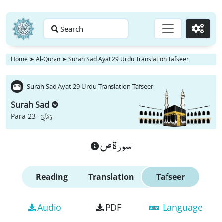
Search
Go
Home
➤
Al-Quran
➤
Surah Sad Ayat 29 Urdu Translation Tafseer
Surah Sad Ayat 29 Urdu Translation Tafseer
Surah Sad
وَ مَا لِیَ
Para 23 -
سورة ص
Reading
Translation
Tafseer
Audio
PDF
Language