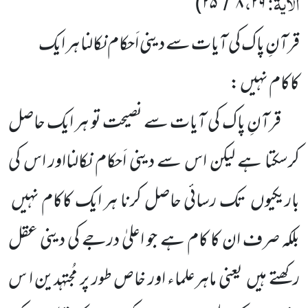
الآیۃ:
،
)
۲۵
۸
۲۹
/
قرآنِ پاک کی آیات سے دینی اَحکام نکالنا ہر ایک
کاکام نہیں :
قرآنِ پاک کی آیات سے نصیحت تو ہر ایک حاصل
کرسکتا ہے لیکن اس سے دینی اَحکام نکالنااور اس کی
باریکیوں تک رسائی حاصل کرنا ہر ایک کاکام نہیں
بلکہ صرف ان کا کام ہے جو اعلیٰ درجے کی دینی عقل
رکھتے ہیں یعنی ماہرعلماء اور خاص طور پر مُجتہدین ا س