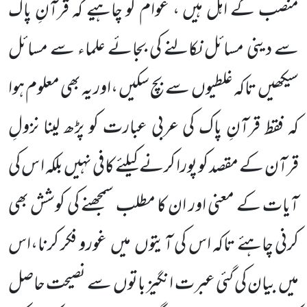
منصب کے اہل ہیں ، عوام کو چاہیے کہ قرآنِ پاک
سے دینی مسائل نکالنے کی بجائے علماء سے مسائل
سیکھیں تاکہ غلطیوں سے بچ سکیں ،اور یہ بھی معلوم ہوا
کہ فقط قرآنِ پاک کی عربی عبارت کو پڑھ لینا نزولِ
قرآن کے مقصد کو پورا کرنے کیلئے کافی نہیں بلکہ ا س کی
آیات کے معنی اور ان کا مطلب سمجھنے کی کوشش بھی
کرنی چاہئے تاکہ اس کی آیتوں میں غورو فکر کرنا،اس
میں بیان کی گئی عبرت انگیز باتوں سے نصیحت حاصل