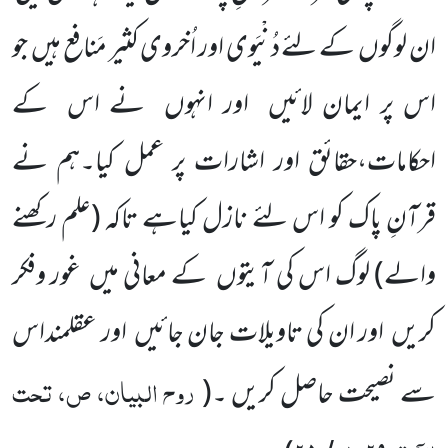
ان لوگوں کے لئے دُنْیَوی اور اُخروی کثیر مَنافع ہیں جو
اس پر ایمان لائیں اور انہوں نے اس کے
احکامات،حقائق اور اشارات پر عمل کیا۔ہم نے
قرآنِ پاک کو اس لئے نازل کیاہے تاکہ (علم رکھنے
والے) لوگ اس کی آیتوں کے معانی میں غور وفکر
کریں اور ان کی تاویلات جان جائیں اور عقلمنداس
روح البیان، ص، تحت
سے نصیحت حاصل کریں ۔(