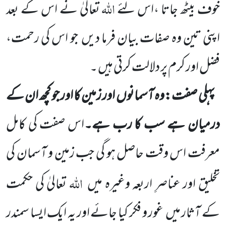
اللہ
خوف بیٹھ جاتا ،اس لئے
تعالیٰ نے اس کے بعد
اپنی تین وہ صفات بیان فرما دیں
جو اس کی رحمت،
فضل اور کرم پر دلالت کرتی ہیں ۔
پہلی صفت:وہ آسمانوں
اور زمین کا اور جو کچھ ان کے
درمیان ہے سب کا رب ہے۔
اس صفت کی کامل
معرفت
اس وقت حاصل ہو گی جب زمین و آسمان کی
اللہ
تخلیق اور عناصرِ اربعہ وغیرہ میں
تعالیٰ کی حکمت
کے آثار میں
غور و فکر کیا
جائے اور یہ ایک ایسا سمندر