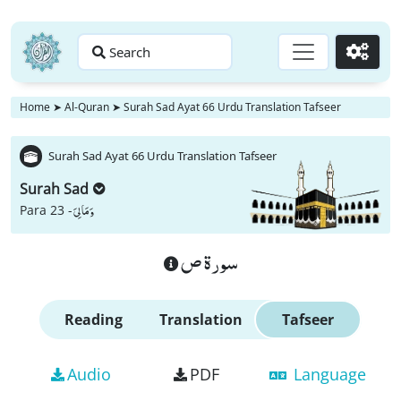
Search
Go
Home
➤
Al-Quran
➤
Surah Sad Ayat 66 Urdu Translation Tafseer
Surah Sad Ayat 66 Urdu Translation Tafseer
Surah Sad
وَ مَا لِیَ
Para 23 -
سورة ص
Reading
Translation
Tafseer
Audio
PDF
Language