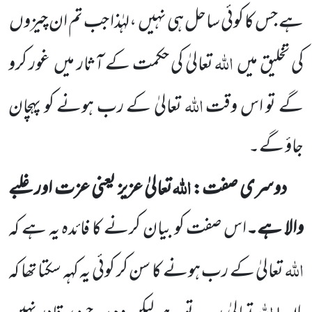
ہے جس کا کوئی ساحل ہی نہیں
،لہٰذا جب تم ان چیزوں
اللہ
کی تخلیق میں
تعالیٰ کی حکمت کے آثار میں
غور کرو
اللہ
گے تو اس وقت
تعالیٰ کے رب ہونے کو پہچان
جاؤ گے۔
اللہ
دوسری صفت:
تعالیٰ عزیز یعنی عزت اور غلبے
والا ہے۔
اس صفت کو بیان کرنے کا فائدہ یہ ہے کہ
اللہ
تعالیٰ کے رب ہونے کا سن کر کوئی یہ کہہ سکتا تھا کہ
اللہ