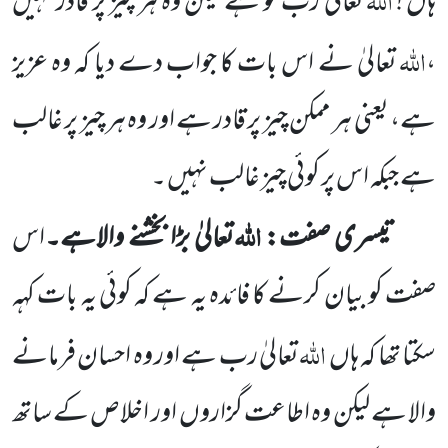
ہاں !
تعالیٰ رب تو ہے لیکن وہ ہر چیز پر قادر نہیں
اللہ
،
تعالیٰ نے اس بات کا جواب دے دیا کہ وہ عزیز
ہے، یعنی ہر ممکن چیز پر قادر ہے اور وہ ہر چیز پر غالب
ہے جبکہ اس پر کوئی چیز غالب نہیں ۔
اللہ
تیسری صفت:
تعالیٰ بڑا بخشنے والاہے۔
اس
صفت کو بیان کرنے کا فائدہ یہ ہے کہ کوئی یہ بات کہہ
اللہ
سکتا تھا کہ ہاں
تعالیٰ رب ہے اور وہ احسان فرمانے
والا ہے لیکن وہ اطاعت گزاروں
اور اخلاص کے ساتھ