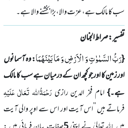
سب کا مالک ہے، عزت والا،بڑا بخشنے والا ہے۔
تفسیر : ‎صراط الجنان
رَبُّ السَّمٰوٰتِ وَ الْاَرْضِ وَ مَا بَیْنَهُمَا
{
: وہ آسمانوں
اور زمین کا اور جو کچھ ان کے درمیان ہے سب کا مالک
رَحْمَۃُاللہ تَعَالٰی عَلَیْہِ
ہے۔}
امام فخر الدین رازی
فرماتے ہیں ’’اس آیت اور اس سے اوپر والی آیت
اللہ
میں
تعالیٰ نے اپنی
5
صفات
بیان فرمائی ہیں :