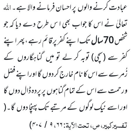
اللہ
عبادت کرنے والوں
پر احسان فرمانے والا ہے۔
تعالیٰ نے اس کا جواب بھی ا س طرح دے دیا کہ جو
شخص
70
سال
تک اپنے کفر پر قائم
رہے ،پھر اپنے
کفر سے
(سچی)
توبہ کر لے تو میں
گناہگاروں
کے
زُمرے سے اس کا نام خارج کر دوں
گا اور اپنے فضل
و رحمت سے ا س کے تمام گناہوں
پر پردہ ڈال دوں
گا
اور اسے نیک لوگوں
کے مرتبے تک پہنچا دوں
گا۔
(
تفسیرکبیر، ص، تحت الآیۃ:
،
)
۴۰۷
۹
۶۶
/