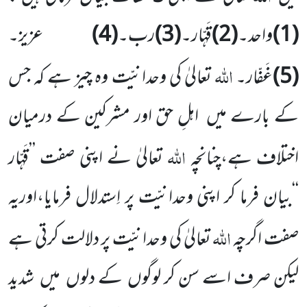
(
1
)
واحد۔
(
2
)
قَہّار۔
(
3
)
رب۔
(
4
)
عزیز۔
اللہ
(
5
)
غَفّار۔
تعالیٰ کی وحدانیّت وہ چیز ہے کہ جس
کے
بارے میں
اہلِ حق اور مشرکین کے درمیان
اللہ
اختلاف ہے،چنانچہ
تعالیٰ نے اپنی صفت ’’قَہّار
‘‘بیان فرما کر اپنی وحدانیّت
پر اِستدلال فرمایا،اوریہ
اللہ
صفت اگرچہ
تعالیٰ کی وحدانیّت پر دلالت کرتی ہے
لیکن صرف اسے سن کر لوگوں
کے دلوں
میں
شدید