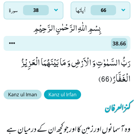
اٰياتها
سورۃ
38
66
بِسْمِ اللّٰهِ الرَّحْمٰنِ الرَّحِیْمِ
38.66
رَبُّ السَّمٰوٰتِ وَ الْاَرْضِ وَ مَا بَیْنَهُمَا الْعَزِیْزُ
الْغَفَّارُ(66)
Kanz ul Iman
Kanz ul Irfan
کنزالعرفان
وہ آسمانوں اور زمین کا اور جو کچھ ان کے درمیان ہے