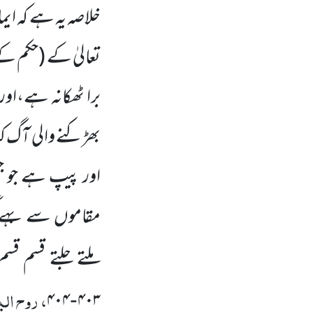
خلاصہ یہ ہے کہ ایم
تعالیٰ کے
(حکم ک
برا ٹھکانہ ہے،اور و
بھڑکنے والی آگ کیا
اور پیپ ہے جو جہ
مقاموں
سے بہے گی
ملتے جلتے قسم ق
، روح ال
۴۰۴
۴۰۳
-