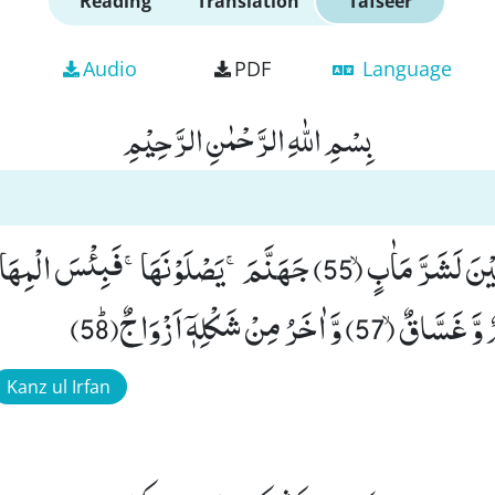
Reading
Translation
Tafseer
Audio
PDF
Language
بِسْمِ اللّٰهِ الرَّحْمٰنِ الرَّحِیْمِ
خَرُ مِنْ شَكْلِهٖۤ اَزْوَاجٌﭤ(58)
Kanz ul Irfan