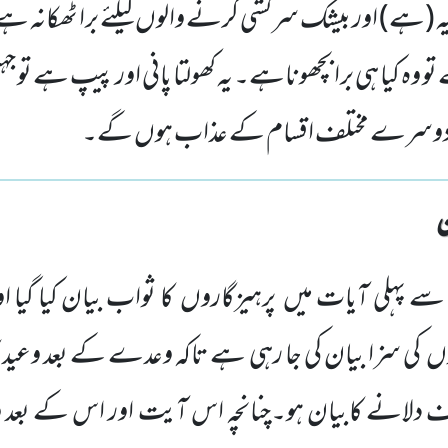
) یہ (ہے) اور بیشک سرکشی کرنے والوں کیلئے برا ٹھکانہ 
 وہ کیا ہی برا بچھوناہے۔ یہ کھولتا پانی اور پیپ ہے تو 
 دوسرے مختلف اقسام کے عذاب ہوں گے۔
ے پہلی آیات میں
پرہیزگاروں
کا ثواب بیان کیا گیا
وں
کی سزا بیان
کی جا رہی ہے تاکہ وعدے کے بعد وعید 
ف دلانے کابیان ہو۔چنانچہ اس آیت اور اس کے بعد وا