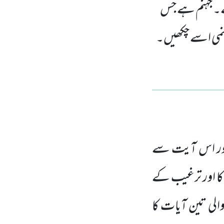
ہے۔ جہنم ہے جس
جہنمی اسے چکھیں۔
 اور اس آیت سے
کا اور ترغیب کے
لی تین آیات کا