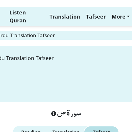
Listen
Translation
Tafseer
More
Quran
rdu Translation Tafseer
u Translation Tafseer
سورة ص