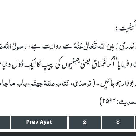
 کیفیت:
رَضِیَ اللہ تَعَالٰی عَنْہُ
رسولُ
اللہ
صَ
 خدری
سے روایت ہے،
فرمایا’’اگر غَسّاق یعنی جہنمیوں
کی پیپ کا ایک ڈول دنیا م
ترمذی، کتاب صفۃ جہنّم، باب ما جاء 
و دار ہو جائیں ۔
(
لحدیث:
)
۲۵۹۳
Prev
Ayat