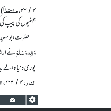
، ملتقطاً
)
۴۴
۴
/
جہنمیوں
کی پیپ کی
حضرت ابو سعید
وَاٰلِہٖ وَسَلَّمَ
نے ارشاد 
پوری دنیا والے بد ب
النار،
، ا
۲۶۳
۴
/