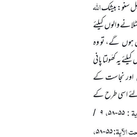
اللہ
ابل سنو: بیشک
ھٹلانے والوں
کیلئے
 ہوں
گے، تو وہ
ں
کیلئے یہ کھَولتا پانی
اور نجاست کے
لئے اسی طرح کے
یۃ :
،
۹
۵۸
۵۵
/
-
 الآیۃ:
،
۵۸
۵۵
-