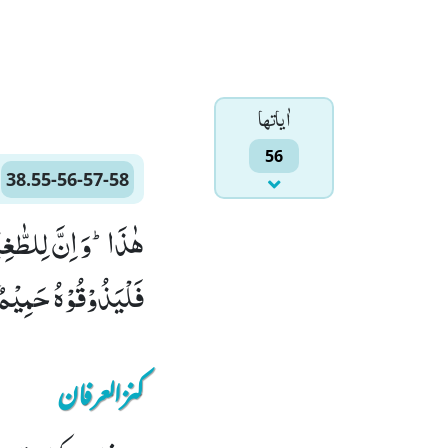
اٰياتها
56
38.55-56-57-58
فَلْیَذُوْقُوْهُ حَمِیْمٌ وَّ غَسَّاقٌۙ (57) وَّ اٰ
کنزالعرفان