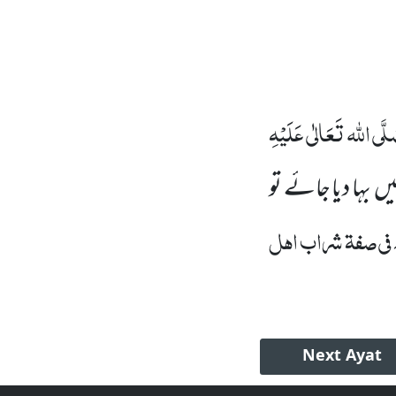
لَّی اللہ تَعَالٰی عَلَیْہِ
یں
بہا دیا جائے تو
فی صفۃ شراب اہل
Next
Ayat