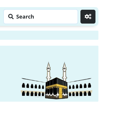
Search
Go