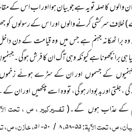
ان والوں
کا صلہ تو یہ ہے جو بیان ہوا اور اب اس کے مق
ے)
خلاف سرکشی کرنے والوں
اور ا س کے رسولوں
کو ج
ہ برا ٹھکانہ
جہنم ہے جس میں
وہ قیامت کے دن داخل
 ہی برا بچھوناہے کیونکہ وہی آگ ان کا فرش ہوگی۔جہنمیو
نمیوں
کے جسموں
اور ان کے سڑے ہوئے زخموں
 ،جلتی اوربدبودار ہو گی، تو وہ اسے چکھیں
اور ان کے 
تفسیرکبیر ، ص ، تحت الآ
سم کے عذاب ہوں
گے۔
(
بیان، ص، تحت الآیۃ:
،
، خازن، ص، تحت
۵۱
۵۰
۸
۵۸
۵۵
-
/
-