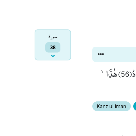
سورۃ
38
هٰذَاؕ-وَ اِنَّ لِلطّٰغِیْنَ لَشَرَّ مَاٰبٍۙ (55) جَهَنَّمَۚ-یَصْلَوْنَهَاۚ-فَبِئْسَ الْمِهَادُ(56) هٰذَاۙ-
Kanz ul Iman