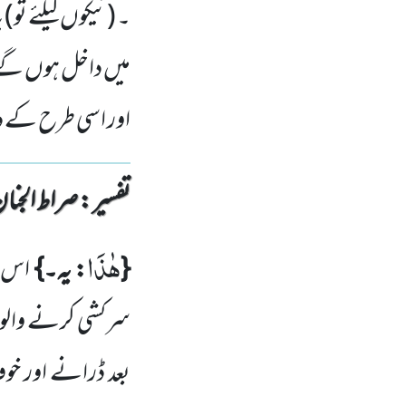
۔ (نیکوں کیلئے تو
میں داخل ہوں گے تو
اور اسی طرح کے
تفسیر : ‎صراط الجنان
هٰذَا
{
: یہ۔}
اس س
سرکشی کرنے وال
بعد ڈرانے اور خو